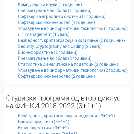
Компјутерски науки
(
1
годишни)
Пресметување во облак
(
1
годишни)
Софтвер за вградливи системи
(
1
годишни)
Софтверско инженерство
(
1
годишни)
Управување во информатички технологии
(
1
годишни)
/
IT management
(
1
years)
Безбедност, криптографија и кодирање
(
2
годишни)
/
Security, Cryptography and Coding
(
2
years)
Биоинформатика
(
2
годишни)
Пресметување во облак
(
2
годишни)
Статистика и аналитика на податоци
(
2
годишни)
Управување во информатички технологии
(
2
годишни)
Софтверско инженерство
(
2
годишни)
Студиски програми од втор циклус
на ФИНКИ 2018-2022 (3+1+1)
Безбедност, криптографија и кодирање (3+1+1)
Биоинформатика (3+1+1)
Екоинформатика (3+1+1)
Интернет технологии (3+1+1)