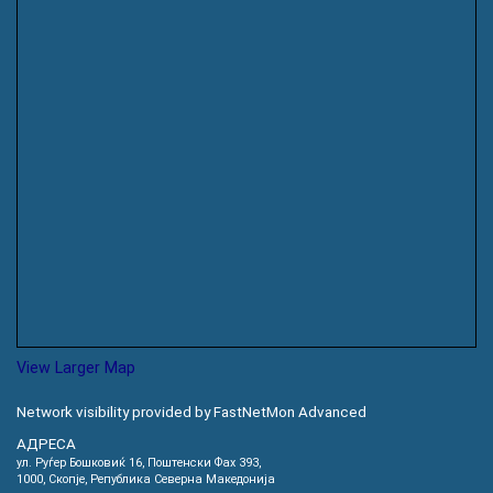
View Larger Map
Network visibility provided by FastNetMon Advanced
АДРЕСА
ул. Руѓер Бошковиќ 16, Пoштенски Фах 393,
1000, Скопје, Република Северна Македонија