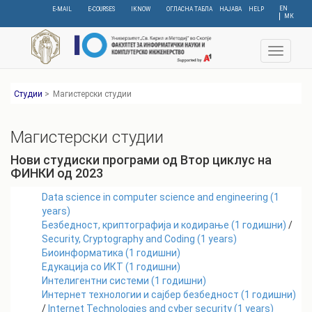
Skip
EN
E-MAIL
E-COURSES
IKNOW
ОГЛАСНА ТАБЛА
НАЈАВА
HELP
МК
to
main
content
Toggle
navigat
Студии
>
Магистерски студии
Магистерски студии
Нови студиски програми од
Втор циклус
на
ФИНКИ од
2023
Data science in computer science and engineering
(
1
years)
Безбедност, криптографија и кодирање
(
1
годишни)
/
Security, Cryptography and Coding
(
1
years)
Биоинформатика
(
1
годишни)
Едукација со ИКТ
(
1
годишни)
Интелигентни системи
(
1
годишни)
Интернет технологии и сајбер безбедност
(
1
годишни)
/
Internet Technologies and cyber security
(
1
years)