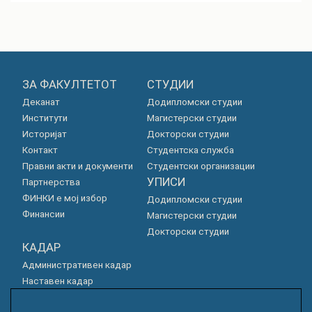
ЗА ФАКУЛТЕТОТ
СТУДИИ
Деканат
Додипломски студии
Институти
Магистерски студии
Историјат
Докторски студии
Контакт
Студентска служба
Правни акти и документи
Студентски организации
УПИСИ
Партнерства
ФИНКИ е мој избор
Додипломски студии
Финансии
Магистерски студии
Докторски студии
КАДАР
Административен кадар
Наставен кадар