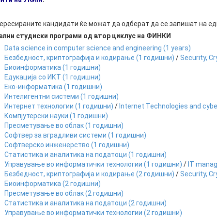
РАСПОРЕД НА
ЧАСОВИ
ЛАБОРАТОРИИ
ересираните кандидати ќе можат да одберат да се запишат на ед
АКАДЕМСКИ
ИЗВЕШТАИ ЗА
елни студиски програми од втор циклус на ФИНКИ
КАЛЕНДАР
ФАКУЛТЕТОТ
Data science in computer science and engineering
(
1
years)
Безбедност, криптографија и кодирање
(
1
годишни)
/
Security, C
ОДБРАНИ
ПАРТНЕРСТВА
Биоинформатика
(
1
годишни)
Едукација со ИКТ
(
1
годишни)
РЕШЕНИЈА
ФИНКИ LIVE
Еко-информатика
(
1
годишни)
Интелигентни системи
(
1
годишни)
ДИПЛОМСКИ/
ЦЕНТРИ
Интернет технологии
(
1
годишни)
/
Internet Technologies and cybe
МАГИСТЕРСКИ
ОДБРАНИ
Компјутерски науки
(
1
годишни)
АЛУМНИ
Пресметување во облак
(
1
годишни)
Софтвер за вградливи системи
(
1
годишни)
Софтверско инженерство
(
1
годишни)
Статистика и аналитика на податоци
(
1
годишни)
Управување во информатички технологии
(
1
годишни)
/
IT mana
Безбедност, криптографија и кодирање
(
2
годишни)
/
Security, C
Биоинформатика
(
2
годишни)
Пресметување во облак
(
2
годишни)
Статистика и аналитика на податоци
(
2
годишни)
Управување во информатички технологии
(
2
годишни)