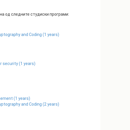
на од следните студиски програми:
ryptography and Coding
(
1
years)
r security
(
1
years)
gement
(
1
years)
ryptography and Coding
(
2
years)