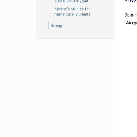
Докторски студии
Master's Studies for
International Students
Заинт
Акту
Кадар