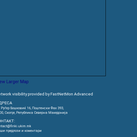
iew Larger Map
twork visibility provided by FastNetMon Advanced
ДРЕСА
. Руѓер Бошковиќ 16, Пoштенски Фах 393,
00, Скопје, Република Северна Македонија
ОНТАКТ:
ntact@finki.ukim.mk
ши предлози и коментари