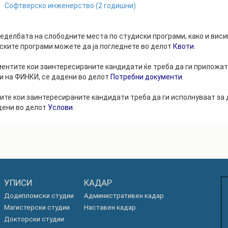
Софтверско инженерство
(
2
годишни)
еделбата на слободните места по студиски програми, како и виси
ските програми можете да ја погледнете во делот
Квоти
.
ентите кои заинтересираните кандидати ќе треба да ги приложат 
и на ФИНКИ, се дадени во делот
Потребни документи
.
ите кои заинтересираните кандидати треба да ги исполнуваат за 
дени во делот
Услови
.
УПИСИ
КАДАР
Додипломски студии
Административен кадар
Магистерски студии
Наставен кадар
Докторски студии