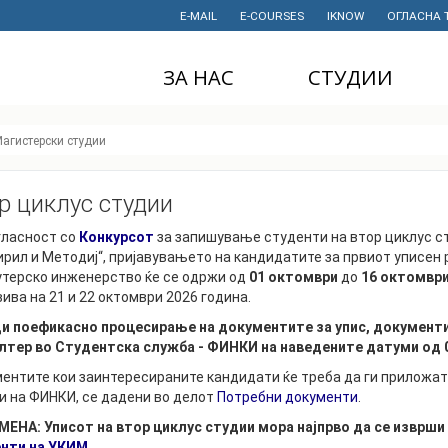
E-MAIL
E-COURSES
IKNOW
ОГЛАСНА 
ЗА НАС
СТУДИИ
ДЕКАНАТ
ДОДИПЛОМСКИ
агистерски студии
СТУДИИ
ИНСТИТУТИ
МАГИСТЕРСКИ
р циклус студии
СТУДИИ
ПРАВНИ АКТИ
И ДОКУМЕНТИ
гласност со
Конкурсот
за запишување студенти на втор циклус с
ДОКТОРСКИ
СТУДИИ
Кирил и Методиј“, пријавувањето на кандидатите за првиот уписен
ПРОЕКТИ
утерско инженерство ќе се одржи од
01 октомври
до
16 октомвр
ПРОФЕСИОНАЛНИ
НАУЧНА
вива на 21 и 22 октомври 2026 година.
И СТРУЧНИ ОБУКИ
ДЕЈНОСТ
и поефикасно процесирање на документите за упис, документи
лтер во Студентска служба - ФИНКИ на наведените датуми од 09
СТУДЕНТСКА
ФИНАНСИИ
СЛУЖБА
ентите кои заинтересираните кандидати ќе треба да ги приложат 
ИСТОРИЈАТ
и на ФИНКИ, се дадени во делот
Потребни документи
.
СТУДЕНТСКИ
ОРГАНИЗАЦИИ
ЕНА: Уписот на втор циклус студии мора најпрво да се изврши
ФИНКИ Е МОЈ
ИЗБОР
нти на УКИМ
.