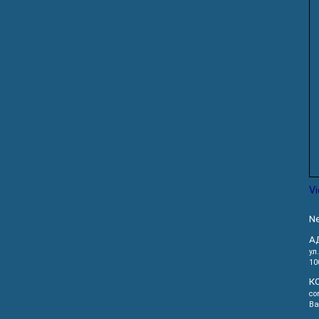
V
Ne
А
ул
10
К
co
Ва