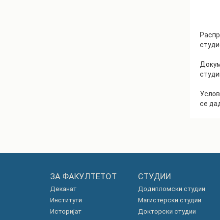
Распр
студи
Докум
студи
Услов
се да
ЗА ФАКУЛТЕТОТ
СТУДИИ
Деканат
Додипломски студии
Институти
Магистерски студии
Историјат
Докторски студии