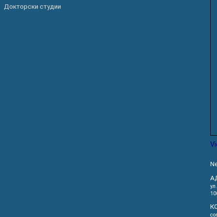
Докторски студии
V
Ne
А
ул
10
К
co