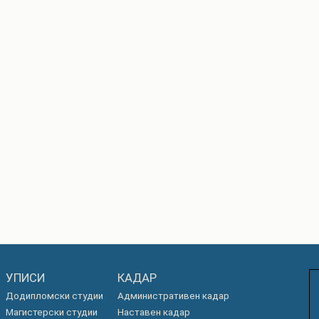
РАСПОРЕД НА
ЧАСОВИ
ЛАБОРАТОРИИ
АКАДЕМСКИ
ИЗВЕШТАИ ЗА
КАЛЕНДАР
ФАКУЛТЕТОТ
ОДБРАНИ
ПАРТНЕРСТВА
РЕШЕНИЈА
ФИНКИ LIVE
ДИПЛОМСКИ/
ЦЕНТРИ
МАГИСТЕРСКИ
ОДБРАНИ
АЛУМНИ
УПИСИ
КАДАР
Додипломски студии
Административен кадар
Магистерски студии
Наставен кадар