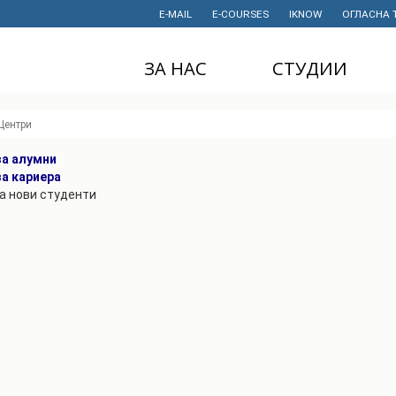
E-MAIL
E-COURSES
IKNOW
ОГЛАСНА 
ЗА НАС
СТУДИИ
ДЕКАНАТ
ДОДИПЛОМСКИ
Центри
СТУДИИ
ИНСТИТУТИ
за алумни
МАГИСТЕРСКИ
СТУДИИ
за кариера
ПРАВНИ АКТИ
И ДОКУМЕНТИ
а нови студенти
ДОКТОРСКИ
СТУДИИ
ПРОЕКТИ
ПРОФЕСИОНАЛНИ
НАУЧНА
И СТРУЧНИ ОБУКИ
ДЕЈНОСТ
СТУДЕНТСКА
ФИНАНСИИ
СЛУЖБА
ИСТОРИЈАТ
СТУДЕНТСКИ
ОРГАНИЗАЦИИ
ФИНКИ Е МОЈ
ИЗБОР