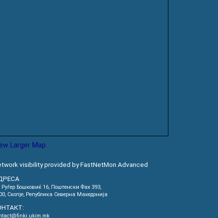
iew Larger Map
twork visibility provided by FastNetMon Advanced
ДРЕСА
. Руѓер Бошковиќ 16, Пoштенски Фах 393,
00, Скопје, Република Северна Македонија
ОНТАКТ:
ntact@finki.ukim.mk