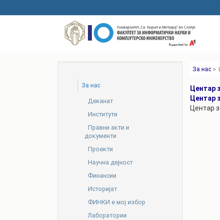
Skip
to
main
content
За нас
>
За нас
Центар 
Центар 
Деканат
Центар з
Институти
Правни акти и
документи
Проекти
Научна дејност
Финансии
Историјат
ФИНКИ е мој избор
Лаборатории