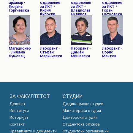
архивар -
одделение
одделение
одделение
Лилјана
за ИКТ -
за ИКТ -
за ИКТ -
Ѓорѓиевска
Кирил
Владислав
Горан
Ќироски
Бидиков
Петковски
Магационер
Лаборант -
Лаборант -
Лаборант -
- Лилјана
Стефан
Дамјан
Борис
Буњевац
Маринчески
Мишевски
Мантов
ЗА ФАКУЛТЕТОТ
СТУДИИ
Деканат
Додипломски студии
Институти
Магистерски студии
Историјат
Докторски студии
Контакт
Студентска служба
Правни акти и документи
Студентски организации