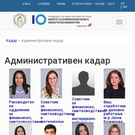
Skip
EN
E-MAIL
E-COURSES
IKNOW
ОГЛАСНА ТАБЛА
НАЈАВА
HELP
МК
to
main
content
Toggle
navigat
Кадар
>
Административен кадар
Административен кадар
Советник
Раководител
Советник
Виш
за
на
за
соработник
финансиско,
одделение
финансиско,
за деловно
сметководствено
за
сметководствено
работење -
и
финансиско,
и
м-р Јасна
материјално
сметководствено
материјално
Божинова
работење -
и
работење -
Александар
материјално
м-р Анета
Икономов
работење -
Десковска