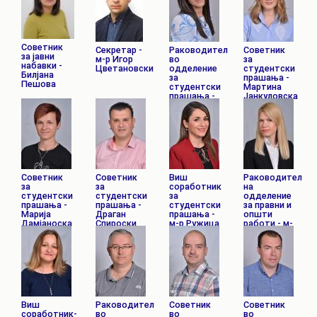
Пепица
Амбаркова
Советник
Секретар -
Раководител
Советник
за јавни
м-р Игор
во
за
набавки -
Цветановски
одделение
студентски
Билјана
за
прашања -
Пешова
студентски
Мартина
прашања -
Јанкуловска
Елена
Пановска
Советник
Советник
Виш
Раководител
за
за
соработник
на
студентски
студентски
за
одделение
прашања -
прашања -
студентски
за правни и
Марија
Драган
прашања -
општи
Дамјаноска
Спироски
м-р Ружица
работи - м-
Пеева
р
Валентина
Трајанова
Виш
Раководител
Советник
Советник
соработник-
во
во
во