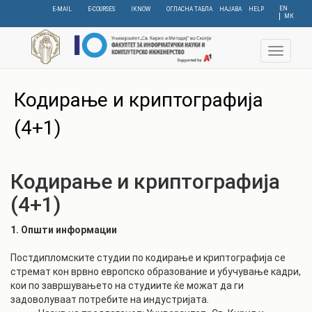
Skip
EN
E-MAIL
E-COURSES
IKNOW
ОГЛАСНА ТАБЛА
НАЈАВА
HELP
МК
to
main
content
Toggle
navigat
C
Кодирање и криптографија
(4+1)
Кодирање и криптографија
(4+1)
1. Општи информации
Постдипломските студии по кодирање и криптографија се
стремат кон врвно европско образование и убучување кадри,
кои по завршувањето на студиите ќе можат да ги
задоволуваат потребите на индустријата.