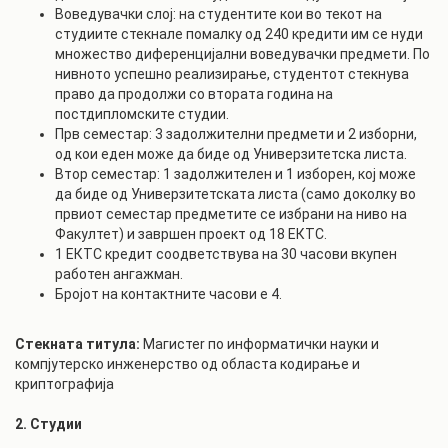
Воведувачки слој: на студентите кои во текот на
студиите стекнале помалку од 240 кредити им се нуди
множество диференцијални воведувачки предмети. По
нивното успешно реализирање, студентот стекнува
право да продолжи со втората година на
постдипломските студии.
Прв семестар: 3 задолжителни предмети и 2 изборни,
од кои еден може да биде од Универзитетска листа.
Втор семестар: 1 задолжителен и 1 изборен, кој може
да биде од Универзитетската листа (само доколку во
првиот семестар предметите се избрани на ниво на
Факултет) и завршен проект од 18 ЕКТС.
1 ЕКТС кредит соодветствува на 30 часови вкупен
работен ангажман.
Бројот на контактните часови е 4.
Стекната титула:
Магистеr по информатички науки и
компјутерско инженерство од областа кодирање и
криптографија
2. Студии