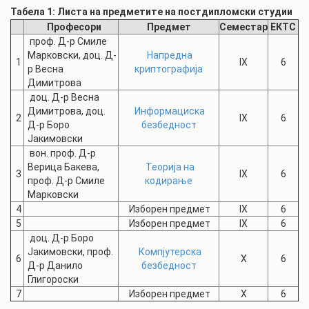
Табела 1: Листа на предметите на постдипломски студии
Професори
Предмет
Семестар
ЕКТС
проф. Д-р Смиле
Марковски, доц. Д-
Напредна
1
IX
6
р Весна
криптографија
Димитрова
доц. Д-р Весна
Димитрова, доц.
Информациска
2
IX
6
Д-р Боро
безбедност
Јакимовски
вон. проф. Д-р
Верица Бакева,
Теорија на
3
IX
6
проф. Д-р Смиле
кодирање
Марковски
4
Изборен предмет
IX
6
5
Изборен предмет
IX
6
доц. Д-р Боро
Јакимовски, проф.
Компјутерска
6
X
6
Д-р Данило
безбедност
Глигороски
7
Изборен предмет
X
6