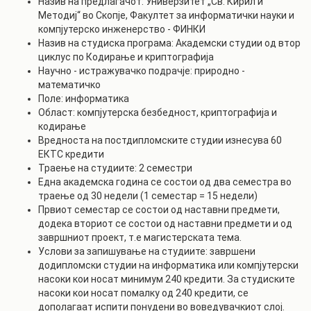
Назив на предлагачот: Универзитет „Св. Кирил и
Методиј“ во Скопје, Факултет за информатички науки и
компјутерско инженерство - ФИНКИ
Назив на студиска програма: Академски студии од втор
циклус по Кодирање и криптографија
Научно - истражувачко подрачје: природно -
математичко
Поле: информатика
Област: компјутерска безбедност, криптографија и
кодирање
Вредноста на постдипломските студии изнесува 60
ЕКТС кредити
Траење на студиите: 2 семестри
Една академска година се состои од два семестра во
траење од 30 недели (1 семестар = 15 недели)
Првиот семестар се состои од наставни предмети,
додека вториот се состои од наставни предмети и од
завршниот проект, т.е магистерската тема.
Услови за запишување на студиите: завршени
додипломски студии на информатика или компјутерски
насоки кои носат минимум 240 кредити. За студиските
насоки кои носат помалку од 240 кредити, се
дополагаат испити понудени во воведувачкиот слој.