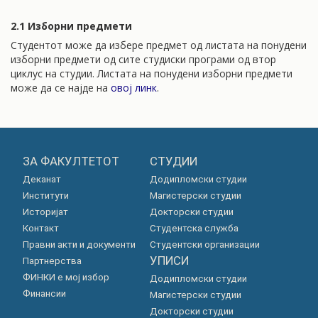
2.1 Изборни предмети
Студентот може да избере предмет од листата на понудени
изборни предмети од сите студиски програми од втор
циклус на студии. Листата на понудени изборни предмети
може да се најде на
овој линк
.
ЗА ФАКУЛТЕТОТ
СТУДИИ
Деканат
Додипломски студии
Институти
Магистерски студии
Историјат
Докторски студии
Контакт
Студентска служба
Правни акти и документи
Студентски организации
УПИСИ
Партнерства
ФИНКИ е мој избор
Додипломски студии
Финансии
Магистерски студии
Докторски студии