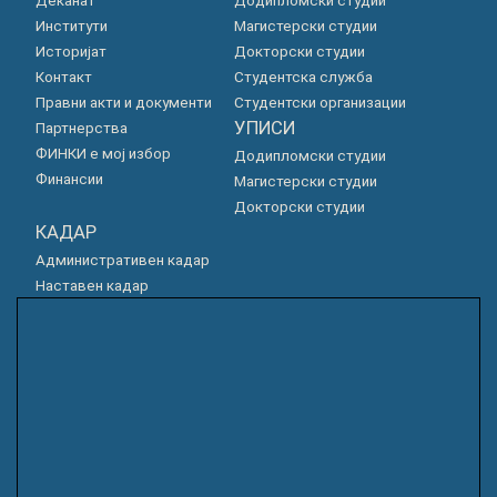
Деканат
Додипломски студии
Институти
Магистерски студии
Историјат
Докторски студии
Контакт
Студентска служба
Правни акти и документи
Студентски организации
УПИСИ
Партнерства
ФИНКИ е мој избор
Додипломски студии
Финансии
Магистерски студии
Докторски студии
КАДАР
Административен кадар
Наставен кадар