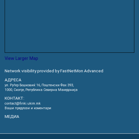
View Larger Map
Network visibility provided by FastNetMon Advanced
АДРЕСА
ул. Руѓер Бошковиќ 16, Пoштенски Фах 393,
1000, Скопје, Република Северна Македонија
КОНТАКТ:
contact@finki.ukim.mk
Ваши предлози и коментари
МЕДИА