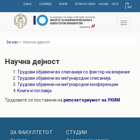
Skip
EN
E-MAIL
E-COURSES
IKNOW
ОГЛАСНА ТАБЛА
НАЈАВА
HELP
МК
to
main
content
Toggle
navigat
За нас
>
Научна дејност
Научна дејност
Трудови објавени во списанија со фактор на влијание
Трудови објавени во меѓународни списанија
Трудови објавени на меѓународни конференции
Книги и поглавја
Трудовите се поставени на
репозиториумот на УКИМ
ЗА ФАКУЛТЕТОТ
СТУДИИ