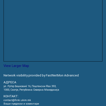
View Larger Map
Network visibility provided by FastNetMon Advanced
АДРЕСА
ул. Руѓер Бошковиќ 16, Пoштенски Фах 393,
1000, Скопје, Република Северна Македонија
КОНТАКТ:
contact@finki.ukim.mk
Ваши предлози и коментари