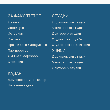
ЗА ФАКУЛТЕТОТ
СТУДИИ
Деканат
Додипломски студии
Институти
Магистерски студии
Историјат
Докторски студии
Контакт
Студентска служба
Правни акти и документи
Студентски организации
УПИСИ
Партнерства
ФИНКИ е мој избор
Додипломски студии
Финансии
Магистерски студии
Докторски студии
КАДАР
Административен кадар
Наставен кадар