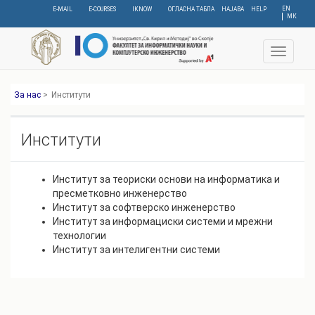
Skip
EN
E-MAIL
E-COURSES
IKNOW
ОГЛАСНА ТАБЛА
НАЈАВА
HELP
МК
to
main
content
Toggle
navigat
За нас
>
Институти
Институти
Институт за теориски основи на информатика и
пресметковно инженерство
Институт за софтверско инженерство
Институт за информациски системи и мрежни
технологии
Институт за интелигентни системи