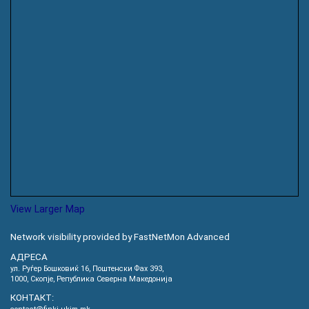
View Larger Map
Network visibility provided by FastNetMon Advanced
АДРЕСА
ул. Руѓер Бошковиќ 16, Пoштенски Фах 393,
1000, Скопје, Република Северна Македонија
КОНТАКТ: