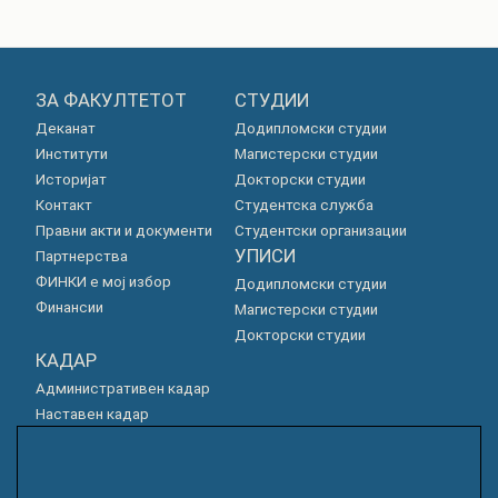
ЗА ФАКУЛТЕТОТ
СТУДИИ
Деканат
Додипломски студии
Институти
Магистерски студии
Историјат
Докторски студии
Контакт
Студентска служба
Правни акти и документи
Студентски организации
УПИСИ
Партнерства
ФИНКИ е мој избор
Додипломски студии
Финансии
Магистерски студии
Докторски студии
КАДАР
Административен кадар
Наставен кадар