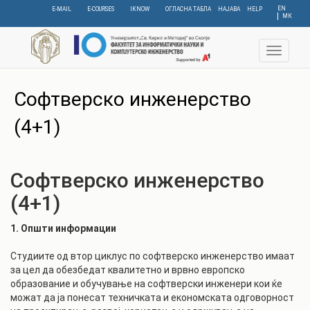
Skip
EN
E-MAIL
E-COURSES
IKNOW
ОГЛАСНА ТАБЛА
НАЈАВА
HELP
МК
to
main
content
Toggle
navigat
C
Софтверско инженерство
(4+1)
Софтверско инженерство
(4+1)
1. Општи информации
Студиите од втор циклус по софтверско инженерство имаат
за цел да обезбедат квалитетно и врвно европско
образование и обучување на софтверски инженери кои ќе
можат да ја понесат техничката и економската одговорност