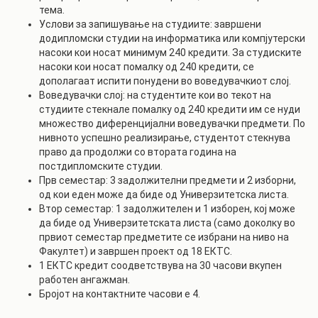
тема.
Услови за запишување на студиите: завршени
додипломски студии на информатика или компјутерски
насоки кои носат минимум 240 кредити. За студиските
насоки кои носат помалку од 240 кредити, се
дополагаат испити понудени во воведувачкиот слој.
Воведувачки слој: на студентите кои во текот на
студиите стекнале помалку од 240 кредити им се нуди
множество диференцијални воведувачки предмети. По
нивното успешно реализирање, студентот стекнува
право да продолжи со втората година на
постдипломските студии.
Прв семестар: 3 задолжителни предмети и 2 изборни,
од кои еден може да биде од Универзитетска листа.
Втор семестар: 1 задолжителен и 1 изборен, кој може
да биде од Универзитетската листа (само доколку во
првиот семестар предметите се избрани на ниво на
Факултет) и завршен проект од 18 ЕКТС.
1 ЕКТС кредит соодветствува на 30 часови вкупен
работен ангажман.
Бројот на контактните часови е 4.