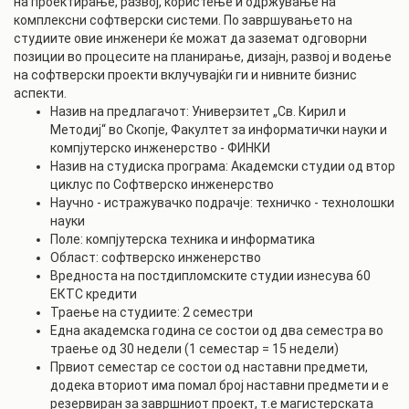
на проектирање, развој, користење и одржување на
комплексни софтверски системи. По завршувањето на
студиите овие инженери ќе можат да заземат одговорни
позиции во процесите на планирање, дизајн, развој и водење
на софтверски проекти вклучувајќи ги и нивните бизнис
аспекти.
Назив на предлагачот: Универзитет „Св. Кирил и
Методиј“ во Скопје, Факултет за информатички науки и
компјутерско инженерство - ФИНКИ
Назив на студиска програма: Академски студии од втор
циклус по Софтверско инженерство
Научно - истражувачко подрачје: техничко - технолошки
науки
Поле: компјутерска техника и информатика
Област: софтверско инженерство
Вредноста на постдипломските студии изнесува 60
ЕКТС кредити
Траење на студиите: 2 семестри
Една академска година се состои од два семестра во
траење од 30 недели (1 семестар = 15 недели)
Првиот семестар се состои од наставни предмети,
додека вториот има помал број наставни предмети и е
резервиран за завршниот проект, т.е магистерската