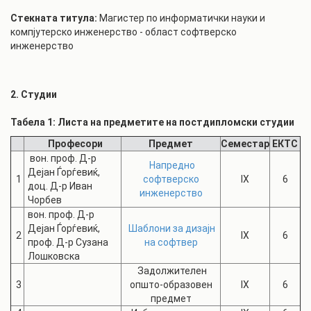
Стекната титула:
Магистер по информатички науки и
компјутерско инженерство - област софтверско
инженерство
2. Студии
Табела 1: Листа на предметите на постдипломски студии
Професори
Предмет
Семестар
ЕКТС
вон. проф. Д-р
Напредно
Дејан Ѓорѓевиќ,
1
софтверско
IX
6
доц. Д-р Иван
инженерство
Чорбев
вон. проф. Д-р
Дејан Ѓорѓевиќ,
Шаблони за дизајн
2
IX
6
проф. Д-р Сузана
на софтвер
Лошковска
Задолжителен
3
општо-образовен
IX
6
предмет