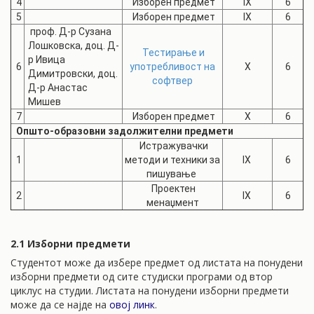
4
Изборен предмет
IX
6
5
Изборен предмет
IX
6
проф. Д-р Сузана
Лошковска, доц. Д-
Тестирање и
р Ивица
6
употребливост на
X
6
Димитровски, доц.
софтвер
Д-р Анастас
Мишев
7
Изборен предмет
X
6
Општо-образовни задолжителни предмети
Истражувачки
1
методи и техники за
IX
6
пишување
Проектен
2
IX
6
менаџмент
2.1 Изборни предмети
Студентот може да избере предмет од листата на понудени
изборни предмети од сите студиски програми од втор
циклус на студии. Листата на понудени изборни предмети
може да се најде на
овој линк
.