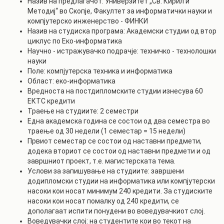
Назив на предлагачот: Универзитет „Св. Кирил и
Методиј“ во Скопје, Факултет за информатички науки и
компјутерско инженерство - ФИНКИ
Назив на студиска програма: Академски студии од втор
циклус по Еко-информатика
Научно - истражувачко подрачје: техничко - технолошки
науки
Поле: компјутерска техника и информатика
Област: еко-информатика
Вредноста на постдипломските студии изнесува 60
ЕКТС кредити
Траење на студиите: 2 семестри
Една академска година се состои од два семестра во
траење од 30 недели (1 семестар = 15 недели)
Првиот семестар се состои од наставни предмети,
додека вториот се состои од наставни предмети и од
завршниот проект, т.е. магистерската тема.
Услови за запишување на студиите: завршени
додипломски студии на информатика или компјутерски
насоки кои носат минимум 240 кредити. За студиските
насоки кои носат помалку од 240 кредити, се
дополагаат испити понудени во воведувачкиот слој.
Воведувачки слој: на студентите кои во текот на