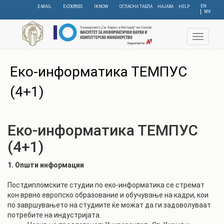
Skip
EN
E-MAIL
E-COURSES
IKNOW
ОГЛАСНА ТАБЛА
НАЈАВА
HELP
МК
to
main
content
Toggle
navigat
C
Еко-информатика ТЕМПУС
(4+1)
Еко-информатика ТЕМПУС
(4+1)
1. Општи информации
Постдипломските студии по еко-информатика се стремат
кон врвно европско образование и обучување на кадри, кои
по завршувањето на студиите ќе можат да ги задоволуваат
потребите на индустријата.