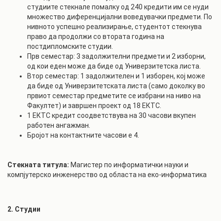
студиите стекнале помалку од 240 кредити им се нуди
множество диференцијални воведувачки предмети. По
нивното успешно реализирање, студентот стекнува
право да продолжи со втората година на
постдипломските студии.
Прв семестар: 3 задолжителни предмети и 2 изборни,
од кои еден може да биде од Универзитетска листа.
Втор семестар: 1 задолжителен и 1 изборен, кој може
да биде од Универзитетската листа (само доколку во
првиот семестар предметите се избрани на ниво на
Факултет) и завршен проект од 18 ЕКТС.
1 ЕКТС кредит соодветствува на 30 часови вкупен
работен ангажман.
Бројот на контактните часови е 4.
Стекната титула:
Магистер по информатички науки и
компјутерско инженерство од областа на еко-информатика
2. Студии