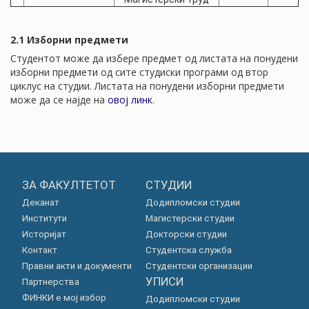
2.1 Изборни предмети
Студентот може да избере предмет од листата на понудени
изборни предмети од сите студиски програми од втор
циклус на студии. Листата на понудени изборни предмети
може да се најде на
овој линк
.
ЗА ФАКУЛТЕТОТ
СТУДИИ
Деканат
Додипломски студии
Институти
Магистерски студии
Историјат
Докторски студии
Контакт
Студентска служба
Правни акти и документи
Студентски организации
УПИСИ
Партнерства
ФИНКИ е мој избор
Додипломски студии