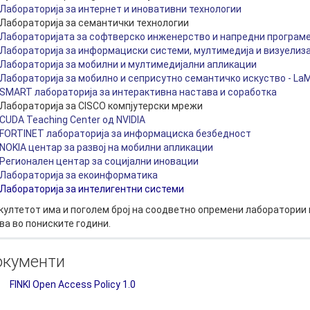
Лабораторија за интернет и иновативни технологии
РАСПОРЕД НА
ЧАСОВИ
Лабораторија за семантички технологии
ЛАБОРАТОРИИ
Лабораторијата за софтверско инженерство и напредни програме
АКАДЕМСКИ
Лабораторија за информациски системи, мултимедија и визуелиз
ИЗВЕШТАИ ЗА
КАЛЕНДАР
ФАКУЛТЕТОТ
Лабораторија за мобилни и мултимедијални апликации
Лабораторија за мобилно и сеприсутно семантичко искуство - La
ОДБРАНИ
ПАРТНЕРСТВА
SMART лабораторија за интерактивна настава и соработка
Лабораторија за CISCO компјутерски мрежи
РЕШЕНИЈА
ФИНКИ LIVE
CUDA Teaching Center од NVIDIA
FORTINET лабораторија за информациска безбедност
ДИПЛОМСКИ/
ЦЕНТРИ
NOKIA центар за развој на мобилни апликации
МАГИСТЕРСКИ
Регионален центар за социјални иновации
ОДБРАНИ
АЛУМНИ
Лабораторија за екоинформатика
Лабораторија за интелигентни системи
култетот има и поголем број на соодветно опремени лаборатории 
ва во пониските години.
окументи
FINKI Open Access Policy 1.0