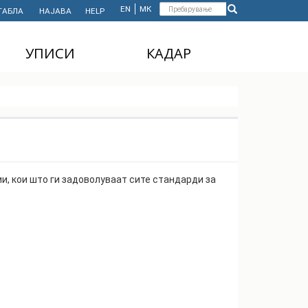
Форма
EN
МК
ТАБЛА
НАЈАВА
HELP
Пребарување
за
УПИСИ
КАДАР
пребарување
ДОДИПЛОМСКИ
НАСТАВЕН КАДАР
СТУДИИ
АДМИНИСТРАТИВЕН
МАГИСТЕРСКИ
КАДАР
СТУДИИ
ДОКТОРСКИ СТУДИИ
и, кои што ги задоволуваат сите стандарди за
MASTER'S STUDIES
FOR INTERNATIONAL
STUDENTS