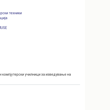
рски техники
ација
MUSE
и компјутерски училници за изведување на