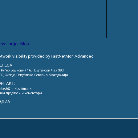
iew Larger Map
twork visibility provided by FastNetMon Advanced
ДРЕСА
. Руѓер Бошковиќ 16, Пoштенски Фах 393,
00, Скопје, Република Северна Македонија
ОНТАКТ:
ntact@finki.ukim.mk
ши предлози и коментари
ЕДИА