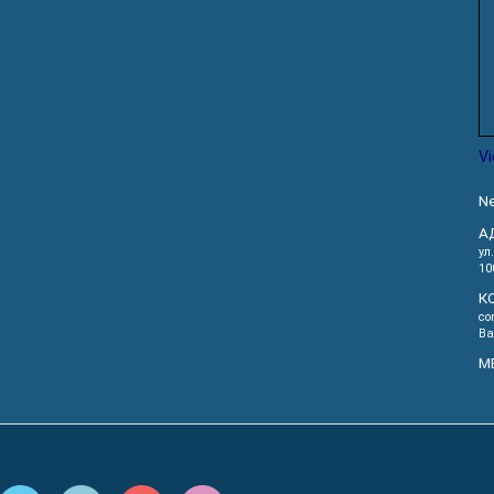
V
Ne
А
ул
10
К
co
Ва
М