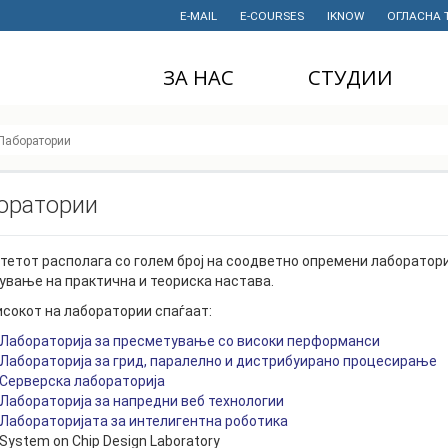
E-MAIL
E-COURSES
IKNOW
ОГЛАСНА 
ЗА НАС
СТУДИИ
ДЕКАНАТ
ДОДИПЛОМСКИ
Лаборатории
СТУДИИ
ИНСТИТУТИ
МАГИСТЕРСКИ
оратории
СТУДИИ
ПРАВНИ АКТИ
И ДОКУМЕНТИ
ДОКТОРСКИ
СТУДИИ
ПРОЕКТИ
тетот располага со голем број на соодветно опремени лаборатори
ување на практична и теориска настава.
ПРОФЕСИОНАЛНИ
НАУЧНА
исокот на лаборатории спаѓаат:
И СТРУЧНИ ОБУКИ
ДЕЈНОСТ
Лабораторија за пресметување со високи перформанси
СТУДЕНТСКА
ФИНАНСИИ
Лабораторија за грид, паралелно и дистрибуирано процесирање
СЛУЖБА
Серверска лабораторија
ИСТОРИЈАТ
Лабораторија за напредни веб технологии
СТУДЕНТСКИ
Лабораторијата за интелигентна роботика
ОРГАНИЗАЦИИ
ФИНКИ Е МОЈ
System on Chip Design Laboratory
ИЗБОР