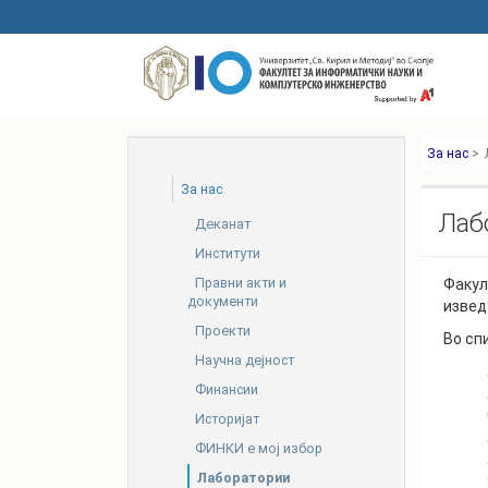
Skip
to
main
content
За нас
>
За нас
Лаб
Деканат
Институти
Правни акти и
Факул
документи
извед
Проекти
Во сп
Научна дејност
Финансии
Историјат
ФИНКИ е мој избор
Лаборатории