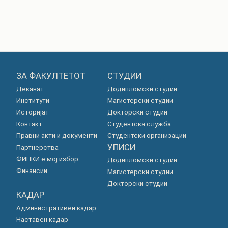
ЗА ФАКУЛТЕТОТ
СТУДИИ
Деканат
Додипломски студии
Институти
Магистерски студии
Историјат
Докторски студии
Контакт
Студентска служба
Правни акти и документи
Студентски организации
УПИСИ
Партнерства
ФИНКИ е мој избор
Додипломски студии
Финансии
Магистерски студии
Докторски студии
КАДАР
Административен кадар
Наставен кадар