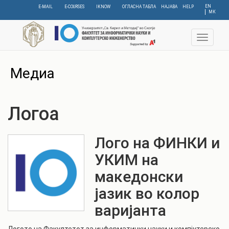
Skip
EN
E-MAIL
E-COURSES
IKNOW
ОГЛАСНА ТАБЛА
НАЈАВА
HELP
МК
to
main
content
Toggle
navigat
Медиа
Логоа
Лого на ФИНКИ и
УКИМ на
македонски
јазик во колор
варијанта