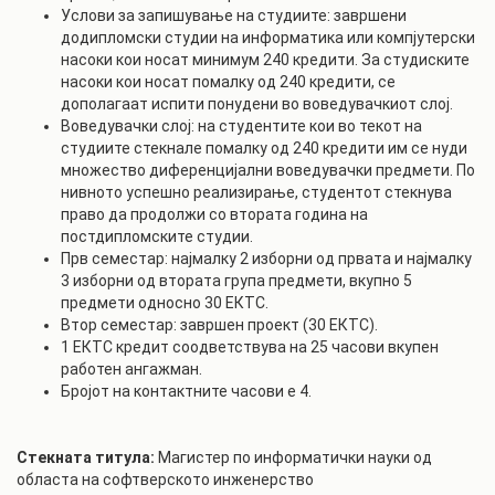
Услови за запишување на студиите: завршени
додипломски студии на информатика или компјутерски
насоки кои носат минимум 240 кредити. За студиските
насоки кои носат помалку од 240 кредити, се
дополагаат испити понудени во воведувачкиот слој.
Воведувачки слој: на студентите кои во текот на
студиите стекнале помалку од 240 кредити им се нуди
множество диференцијални воведувачки предмети. По
нивното успешно реализирање, студентот стекнува
право да продолжи со втората година на
постдипломските студии.
Прв семестар: најмалку 2 изборни од првата и најмалку
3 изборни од втората група предмети, вкупно 5
предмети односно 30 ЕКТС.
Втор семестар: завршен проект (30 ЕКТС).
1 ЕКТС кредит соодветствува на 25 часови вкупен
работен ангажман.
Бројот на контактните часови е 4.
Стекната титула:
Магистер по информатички науки од
областа на софтверското инженерство