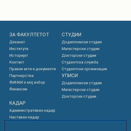
ЗА ФАКУЛТЕТОТ
СТУДИИ
Деканат
Додипломски студии
Институти
Магистерски студии
Историјат
Докторски студии
Контакт
Студентска служба
Правни акти и документи
Студентски организации
УПИСИ
Партнерства
ФИНКИ е мој избор
Додипломски студии
Финансии
Магистерски студии
Докторски студии
КАДАР
Административен кадар
Наставен кадар