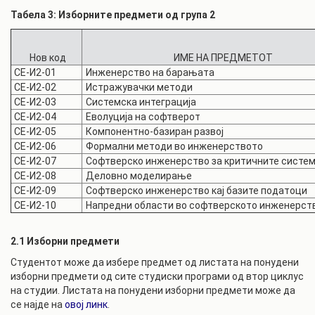
Табела 3: Изборните предмети од група 2
Нов код
ИМЕ НА ПРЕДМЕТОТ
СЕ-И2-01
Инженерство на барањата
СЕ-И2-02
Истражувачки методи
СЕ-И2-03
Системска интеграција
СЕ-И2-04
Еволуција на софтверот
СЕ-И2-05
Компонентно-базиран развој
СЕ-И2-06
Формални методи во инженерството
СЕ-И2-07
Софтверско инженерство за критичните систе
СЕ-И2-08
Деловно моделирање
СЕ-И2-09
Софтверско инженерство кај базите податоци
СЕ-И2-10
Напредни области во софтверското инженерст
2.1 Изборни предмети
Студентот може да избере предмет од листата на понудени
изборни предмети од сите студиски програми од втор циклус
на студии. Листата на понудени изборни предмети може да
се најде на
овој линк
.