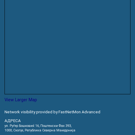
View Larger Map
Network visibility provided by FastNetMon Advanced
АДРЕСА
ул. Руѓер Бошковиќ 16, Пoштенски Фах 393,
1000, Скопје, Република Северна Македонија