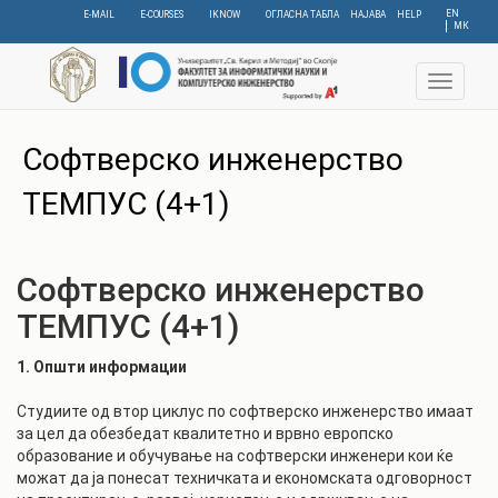
Skip
EN
E-MAIL
E-COURSES
IKNOW
ОГЛАСНА ТАБЛА
НАЈАВА
HELP
МК
to
main
content
Toggle
navigat
Софтверско инженерство
ТЕМПУС (4+1)
Софтверско инженерство
ТЕМПУС (4+1)
1. Општи информации
Студиите од втор циклус по софтверско инженерство имаат
за цел да обезбедат квалитетно и врвно европско
образование и обучување на софтверски инженери кои ќе
можат да ја понесат техничката и економската одговорност