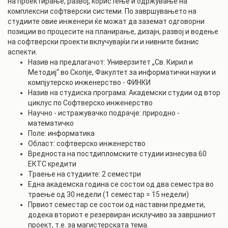
на проектирање, развој, користење и одржување на
комплексни софтверски системи. По завршувањето на
студиите овие инженери ќе можат да заземат одговорни
позиции во процесите на планирање, дизајн, развој и водење
на софтверски проекти вклучувајќи ги и нивните бизнис
аспекти.
Назив на предлагачот: Универзитет „Св. Кирил и
Методиј“ во Скопје, Факултет за информатички науки и
компјутерско инженерство - ФИНКИ
Назив на студиска програма: Академски студии од втор
циклус по Софтверско инженерство
Научно - истражувачко подрачје: природно -
математичко
Поле: информатика
Област: софтверско инженерство
Вредноста на постдипломските студии изнесува 60
ЕКТС кредити
Траење на студиите: 2 семестри
Една академска година се состои од два семестра во
траење од 30 недели (1 семестар = 15 недели)
Првиот семестар се состои од наставни предмети,
додека вториот е резервиран исклучиво за завршниот
проект, т.е. за магистерската тема.