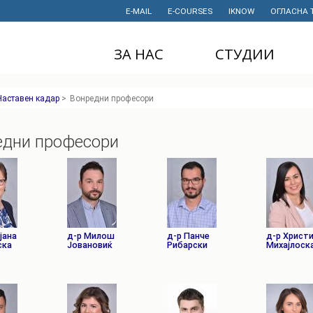
E-MAIL
E-COURSES
IKNOW
ОГЛАСНА 
ЗА НАС
СТУДИИ
ДЕКАНАТ
ДОДИПЛОМСКИ
Наставен кадар
>
Вонредни професори
СТУДИИ
ИНСТИТУТИ
МАГИСТЕРСКИ
едни професори
СТУДИИ
ПРАВНИ АКТИ
И ДОКУМЕНТИ
ДОКТОРСКИ
СТУДИИ
ПРОЕКТИ
ПРОФЕСИОНАЛНИ
НАУЧНА
И СТРУЧНИ ОБУКИ
ДЕЈНОСТ
јана
д-р Милош
д-р Панче
д-р Христ
СТУДЕНТСКА
ска
Јовановиќ
ФИНАНСИИ
Рибарски
Михајлоск
СЛУЖБА
ИСТОРИЈАТ
СТУДЕНТСКИ
ОРГАНИЗАЦИИ
ФИНКИ Е МОЈ
ИЗБОР