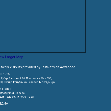
iew Larger Map
twork visibility provided by FastNetMon Advanced
ДРЕСА
. Руѓер Бошковиќ 16, Пoштенски Фах 393,
00, Скопје, Република Северна Македонија
ОНТАКТ:
ntact@finki.ukim.mk
ши предлози и коментари
ЕДИА