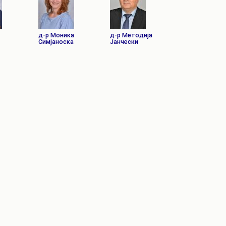
д-р Моника
д-р Методија
Симјаноска
Јанчески