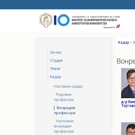
Skip
to
main
content
Кадар
>
За нас
Вонр
Студии
Уписи
Кадар
Наставен кадар
Редовни
професори
д-р Бил
Тојтов
Вонредни
професори
Насловни
вонредни
професори