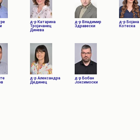
РАСПОРЕД НА
ЧАСОВИ
ЛАБОРАТОРИИ
АКАДЕМСКИ
тре
д-р Катарина
д-р Владимир
д-р Бојана
ИЗВЕШТАИ ЗА
и
Тројачанец
Здравески
Котеска
КАЛЕНДАР
ФАКУЛТЕТОТ
Динева
ОДБРАНИ
ПАРТНЕРСТВА
РЕШЕНИЈА
ФИНКИ LIVE
ДИПЛОМСКИ/
ЦЕНТРИ
МАГИСТЕРСКИ
ОДБРАНИ
АЛУМНИ
сте
д-р Александра
д-р Бобан
ов
Дединец
Јоксимоски