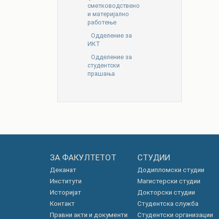
сметководствено
и материјално
работење
Одделение за
ИКТ
Одделение за
студентски
прашања
ЗА ФАКУЛТЕТОТ
СТУДИИ
Деканат
Додипломски студии
Институти
Магистерски студии
Историјат
Докторски студии
Контакт
Студентска служба
Правни акти и документи
Студентски организации