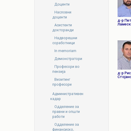
Доценти
Насловни
доценти
д-р Пе
Ламеск
Асистенти
докторанди
Надворешни
соработници
In memoriam
Демонстратори
Професори во
пензија
д-р Ри
Стојан
Визитинг
професори
Административен
кадар
Oдделение за
правни и општи
работи
Одделение за
финансиско,