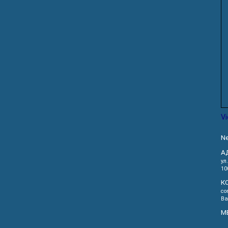
V
Ne
А
ул
10
К
co
Ва
М