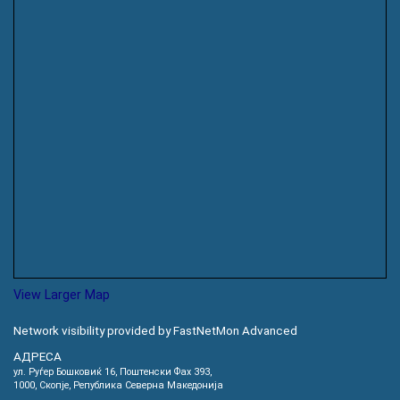
View Larger Map
Network visibility provided by FastNetMon Advanced
АДРЕСА
ул. Руѓер Бошковиќ 16, Пoштенски Фах 393,
1000, Скопје, Република Северна Македонија