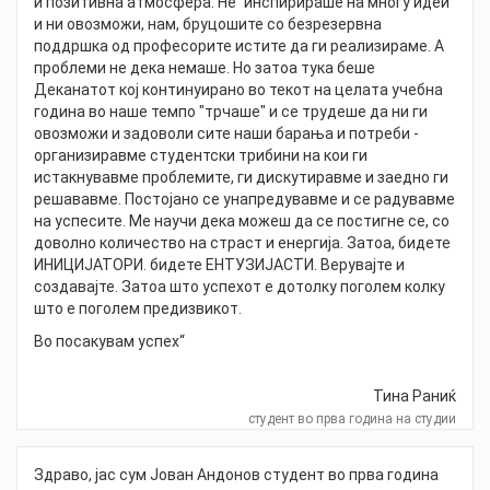
и позитивна атмосфера. Не` инспирираше на многу идеи
и ни овозможи, нам, бруцошите со безрезервна
поддршка од професорите истите да ги реализираме. А
проблеми не дека немаше. Но затоа тука беше
Деканатот кој континуирано во текот на целата учебна
година во наше темпо "трчаше" и се трудеше да ни ги
овозможи и задоволи сите наши барања и потреби -
организиравме студентски трибини на кои ги
истакнувавме проблемите, ги дискутиравме и заедно ги
решававме. Постојано се унапредувавме и се радувавме
на успесите. Ме научи дека можеш да се постигне се, со
доволно количество на страст и енергија. Затоа, бидете
ИНИЦИЈАТОРИ. бидете ЕНТУЗИЈАСТИ. Верувајте и
создавајте. Затоа што успехот е дотолку поголем колку
што е поголем предизвикот.
Во посакувам успех“
Тина Раниќ
студент во прва година на студии
Здраво, јас сум Јован Андонов студент во прва година