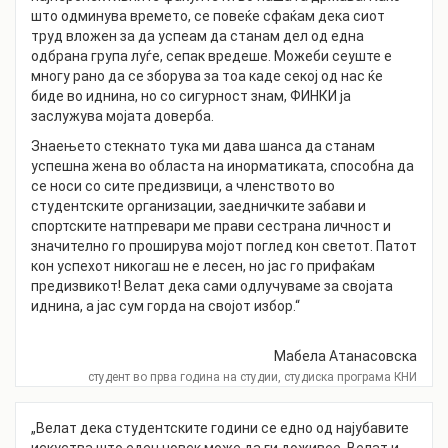
што одминува времето, се повеќе сфаќам дека сиот
труд вложен за да успеам да станам дел од една
одбрана група луѓе, сепак вредеше. Можеби сеуште е
многу рано да се зборува за тоа каде секој од нас ќе
биде во иднина, но со сигурност знам, ФИНКИ ја
заслужува мојата доверба.
Знаењето стекнато тука ми дава шанса да станам
успешна жена во областа на инорматиката, способна да
се носи со сите предизвици, а членството во
студентските организации, заедничките забави и
спортските натпревари ме прави сестрана личност и
значително го проширува мојот поглед кон светот. Патот
кон успехот никогаш не е лесен, но јас го прифаќам
предизвикот! Велат дека сами одлучуваме за својата
иднина, а јас сум горда на својот избор.“
Мабела Атанасовска
студент во прва година на студии, студиска програма КНИ
„Велат дека студентските години се едно од најубавите