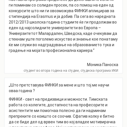
ги поминам со солиден просек, па со помош на еден од
конкурсите што ни ги овозможува ФИНКИ аплицирав за
стипендија на Erasmus и ја добив. Па сега во наредната
2012/2013 школска година студиите ќе ги продолжам во
еден од најсолидните универзитети во Европа –
Универзитетот Малардален, Шведска, каде очекувам да
стекнам уште поголемо искуство и знаење кое понатаму
ќе ми служи во надградување на образованието тука и
градење на мојата професионална кариера.“
Моника Паноска
студент во втора година на студии, студиска програма ИКИ
„Што претставува ФИНКИ за мене и што тој ме научи
оваа година ?
ФИНКИ - свет на предизвици и можности. Тимската
работа со колегите, достапноста на професорите и
асистентите ми помогнаа полесно да ги надминам
препреките со коишто се соочив. Сфатив колку е битно
да се биде дел од врвен тим во кој владее мотивирачка