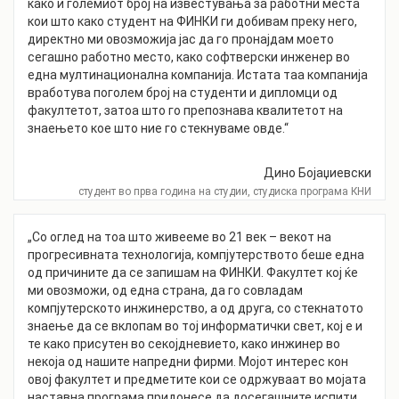
како и големиот број на известувања за работни места
кои што како студент на ФИНКИ ги добивам преку него,
директно ми овозможија јас да го пронајдам моето
сегашно работно место, како софтверски инженер во
една мултинационална компанија. Истата таа компанија
вработува поголем број на студенти и дипломци од
факултетот, затоа што го препознава квалитетот на
знаењето кое што ние го стекнуваме овде.“
Дино Бојаџиевски
студент во прва година на студии, студиска програма КНИ
„Со оглед на тоа што живееме во 21 век – векот на
прогресивната технологија, компјутерството беше една
од причините да се запишам на ФИНКИ. Факултет кој ќе
ми овозможи, од една страна, да го совладам
компјутерското инжинерство, а од друга, со стекнатото
знаење да се вклопам во тој информатички свет, кој е и
те како присутен во секојдневието, како инжинер во
некоја од нашите напредни фирми. Мојот интерес кон
овој факултет и предметите кои се одржуваат во мојата
наставна програма придонесе да досегашните испити