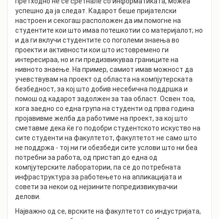
претходно не се сретнале со информатиката, можеа
успешно да ја следат. Кадарот беше пријателски
настроен и секогаш расположен да им помогне на
студентите кои што имаа потешкотии со материјалот; но
и да ги вклучи студентите со поголеми знаења во
проекти и активности кои што истовремено ги
интересираа, но и ги предизвикуваа границите на
нивното знаење. На пример, самиот имав можност да
учевствувам на проект од областа на компјутерската
безбедност, за кој што добив несебична поддршка и
помош од кадарот задолжен за таа област. Освен тоа,
кога заедно со една група на студенти од прва година
пројавивме желба да работиме на проект, за кој што
сметавме дека ќе го подобри студентското искуство на
сите студенти на факултетот, факултетот не само што
не поддржа - тој ни ги обезбеди сите услови што ни беа
потребни за работа, од пристап до една од
компјутерските лаборатории, па се до потребната
инфраструктура за работењето на апликацијата и
совети за некои од нејзините попредизвикувачки
делови.
Најважно од се, врските на факултетот со индустријата,