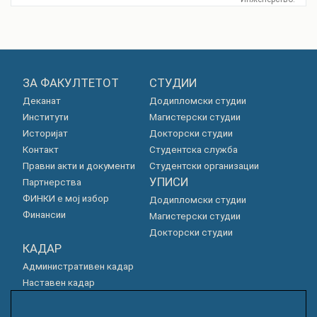
ЗА ФАКУЛТЕТОТ
СТУДИИ
Деканат
Додипломски студии
Институти
Магистерски студии
Историјат
Докторски студии
Контакт
Студентска служба
Правни акти и документи
Студентски организации
УПИСИ
Партнерства
ФИНКИ е мој избор
Додипломски студии
Финансии
Магистерски студии
Докторски студии
КАДАР
Административен кадар
Наставен кадар