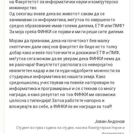
на Факултетот за информатички науки и компјутерско
инжинерство.
Од секогаш знаев дека во животот сакам да се
занимавам со информатика, меѓутоа по завршеното
средно образование имав голема дилема, ЕТФ или ПМФ?
За моја среќа ФИНКИ се појави и ми ги реши сите дилеми.
Морам да признаам, дека на почетокот бев малку
скептичен дали овој нов факултет ќе биде исто толку
добар како и веќе постоечките и докажани ЕТФ и ПМФ,
меѓутоа сега можам да ве уверам дека ФИНКИ нема да
ве разочара! Факултетот располага со неверојатно
квалитетен кадар и ви ги нуди најдобрите можности за
студирање информатика во нашата земја. Како
средношколец учествував на повеќе натпревари по
информатика и програмирање и се стекнав со многу
награди, а како резултат на тоа ФИНКИ ми овозможи
целосна стипендија! Затоа работете напорно и
вложувајте во себе, а ФИНКИ ќе ве награди за тоа!!!
Joван Андонов
Студент во прва година на студии, насока Компјутерски Науки и
Инженерство.