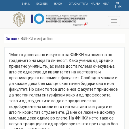
Skip
EN
E-MAIL
E-COURSES
IKNOW
ОГЛАСНА ТАБЛА
НАЈАВА
HELP
МК
to
main
content
Toggle
navigat
За нас
>
ФИНКИ е мој избор
"Моето досегашно искуство на ФИНКИ ми помогна во
градењето на мојата личност. Како ученик од средно
приватно училиште, јас имав доста големи очекувања
што се однесува до квалитетот на наставата и
организацијата на самиот факултет. Слободно можам и
да кажам дека бев малце скептичен бидејќи ова е нов
факултет. Но самото тоа што е нов факултет придонесе
да постои голем ентузијазам како и од професорите,
така и од студентите за да се придонесе кон
подобрување на квалитетот на наставата и услугите
што ги користат студентите. Да не се лажеме доколку
мислиме дека одиме во слепо. На ФИНКИ исто така се
негува традицијата од професорите што претходно беа