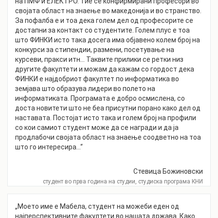
на ПМФ и ЕЛЕКТРО. Тие се конфирмирани професори во
својата област на знаење во македонија и во странство.
За пофалба е и тоа дека голем дел од професорите се
достапни за контакт со студентите. Голем плус е тоа
што ФИНКИ исто така досега има објавено колем број на
конкурси за стипендии, размени, посетување на
курсеви, пракси итн... Таквите прилики се ретки низ
другите факултети и можам да кажам со гордост дека
ФИНКИ е најдобриот факултет по информатика во
земјава што образува лидери во полето на
информатиката. Програмата е добро осмислена, со
доста новитети што не беа присутни порано како дел од
наставата. Постојат исто така и голем број на профили
со кои самиот студент може да се награди и да ја
продлабочи својата област на знаење соодветно на тоа
што го интересира...“
Стевица Божиновски
студент во прва година на студии, студиска програма КНИ
„Моето име е Мабела, студент на можеби еден од
најперспективните факултети во нашата држава. Како