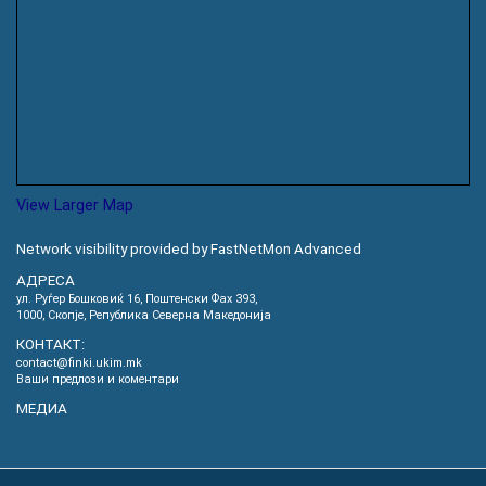
View Larger Map
Network visibility provided by FastNetMon Advanced
АДРЕСА
ул. Руѓер Бошковиќ 16, Пoштенски Фах 393,
1000, Скопје, Република Северна Македонија
КОНТАКТ:
contact@finki.ukim.mk
Ваши предлози и коментари
МЕДИА