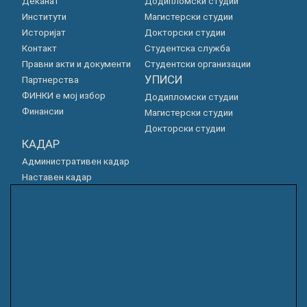
Деканат
Додипломски студии
Институти
Магистерски студии
Историјат
Докторски студии
Контакт
Студентска служба
Правни акти и документи
Студентски организации
УПИСИ
Партнерства
ФИНКИ е мој избор
Додипломски студии
Финансии
Магистерски студии
Докторски студии
КАДАР
Административен кадар
Наставен кадар