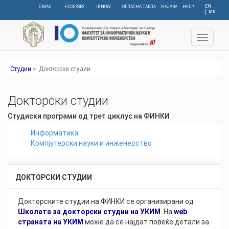
Skip
EN
E-MAIL
E-COURSES
IKNOW
ОГЛАСНА ТАБЛА
НАЈАВА
HELP
МК
to
main
content
Toggle
navigat
Студии
>
Докторски студии
Докторски студии
Студиски програми од трет циклус на ФИНКИ
Информатика
Компјутерски науки и инженерство
ДОКТОРСКИ СТУДИИ
Докторските студии на ФИНКИ се организирани од
Школата за докторски студии на УКИМ
. На
web
страната на УКИМ
може да се најдат повеќе детали за