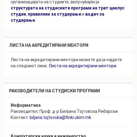
организацијата на студиите, вклучувајќи ja
структурата на студиските програми на трет циклус
студии
,
правилник за студирање
и
водич за
студирање
.
ЛИСТА НА АКРЕДИТИРАНИ МЕНТОРИ
Листа на акредитирани ментори можете да ја најдете
на следниот линк:
Листа на акредитирани ментори
.
РАКОВОДИТЕЛИ НА СТУДИСКИ ПРОГРАМИ
Информатика
Раководител: Проф. д-р Билјана Тојтовска Рибарски
Контакт:
biljana.tojtovska@finki.ukim.mk
Компјутерски науки и инженерство