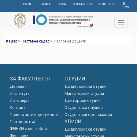
Skip
EN
E-MAIL
E-COURSES
IKNOW
ОГЛАСНА ТАБЛА
НАЈАВА
HELP
МК
to
main
content
Toggle
navigat
Кадар
>
Наставен кадар
>
Насловни доценти
ЗА ФАКУЛТЕТОТ
СТУДИИ
Деканат
Додипломски студии
Институти
Магистерски студии
Историјат
Докторски студии
Контакт
Студентска служба
Правни акти и документи
Студентски организации
УПИСИ
Партнерства
ФИНКИ е мој избор
Додипломски студии
Финансии
Магистерски студии