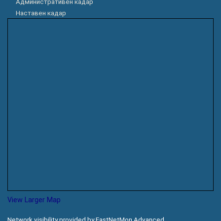
Административен кадар
Наставен кадар
View Larger Map
Network visibility provided by FastNetMon Advanced