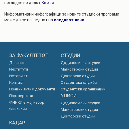
погледне во делот
Квоти
.
Информативни инфографици за новите студиски програми
може да се погледнат на
следниот линк
.
ЗА ФАКУЛТЕТОТ
СТУДИИ
Деканат
Додипломски студии
Институти
Магистерски студии
Историјат
Докторски студии
Контакт
Студентска служба
Правни акти и документи
Студентски организации
УПИСИ
Партнерства
ФИНКИ е мој избор
Додипломски студии
Финансии
Магистерски студии
Докторски студии
КАДАР