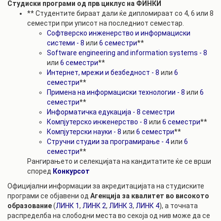
Студиски програми од прв циклус на ФИНКИ
** Студентите бираат дали ќе дипломираат со 4, 6 или 8
семестри при уписот на последниот семестар.
Софтверско инженерство и информациски
системи - 8
или
6 семестри
**
Software engineering and information systems - 8
или
6 семестри
**
Интернет, мрежи и безбедност - 8
или
6
семестри
**
Примена на информациски технологии - 8
или
6
семестри
**
Информатичка едукација - 8 семестри
Компјутерско инженерство - 8
или
6 семестри
**
Компјутерски науки - 8
или
6 семестри
**
Стручни студии за програмирање - 4
или
6
семестри
**
Рангирањето и селекцијата на кандитатите ќе се врши
според
Конкурсот
Официјални информации за акредитацијата на студиските
програми се објавени од
Агенција за квалитет во високото
образование
(
ЛИНК 1
,
ЛИНК 2
,
ЛИНК 3
,
ЛИНК 4
), а точната
распределба на слободни места во секоја од нив може да се