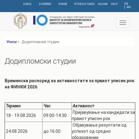
Skip
EN
E-MAIL
E-COURSES
IKNOW
ОГЛАСНА ТАБЛА
НАЈАВА
HELP
МК
to
main
content
Toggle
navigat
Уписи
>
Додипломски студии
Додипломски студии
Временски распоред на активностите за првиот уписен рок
на ФИНКИ
2026
Термин
Час
Активност
Пријавување на кандидати за
18 - 19.08.2026
09:00-14:30
првиот уписен рок
Објавување резултати од
24.08 2026
до 16:00
успехот од средно
образование