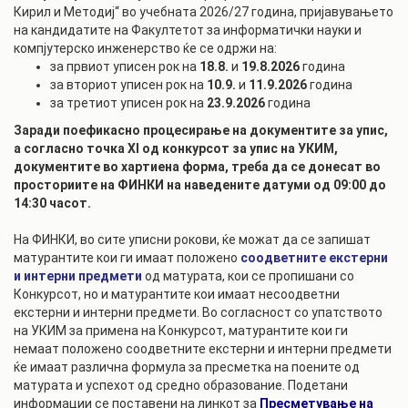
Кирил и Методиј“ во учебната 2026/27 година, пријавувањето
на кандидатите на Факултетот за информатички науки и
компјутерско инженерство ќе се одржи на:
за првиот уписен рок на
18.8.
и
19.8.2026
година
за вториот уписен рок на
10.9.
и
11.9.2026
година
за третиот уписен рок на
23.9.2026
година
Заради поефикасно процесирање на документите за упис,
а согласно точка XI од конкурсот за упис на УКИМ,
документите во хартиена форма, треба да се донесат во
просториите на ФИНКИ на наведените датуми од 09:00 до
14:30 часот.
На ФИНКИ, во сите уписни рокови, ќе можат да се запишат
матурантите кои ги имаат положено
соодветните екстерни
и интерни предмети
од матурата, кои се пропишани со
Конкурсот, но и матурантите кои имаат несоодветни
екстерни и интерни предмети. Во согласност со упатството
на УКИМ за примена на Конкурсот, матурантите кои ги
немаат положено соодветните екстерни и интерни предмети
ќе имаат различна формула за пресметка на поените од
матурата и успехот од средно образование. Подетани
информации се поставени на линкот за
Пресметување на