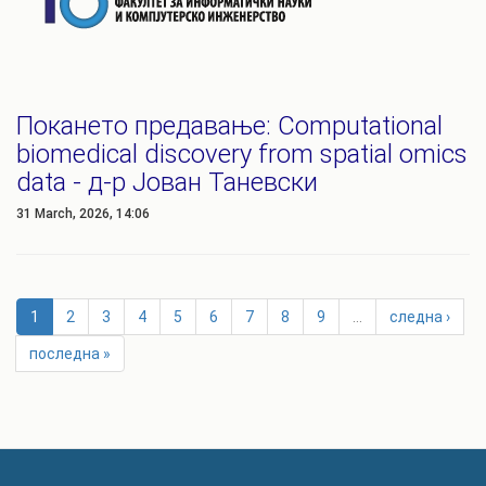
Покането предавање: Computational
biomedical discovery from spatial omics
data - д-р Јован Таневски
31 March, 2026, 14:06
1
2
3
4
5
6
7
8
9
…
следна ›
последна »