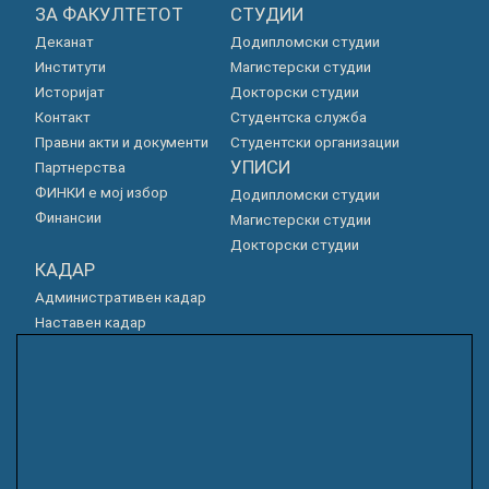
ЗА ФАКУЛТЕТОТ
СТУДИИ
Деканат
Додипломски студии
Институти
Магистерски студии
Историјат
Докторски студии
Контакт
Студентска служба
Правни акти и документи
Студентски организации
УПИСИ
Партнерства
ФИНКИ е мој избор
Додипломски студии
Финансии
Магистерски студии
Докторски студии
КАДАР
Административен кадар
Наставен кадар