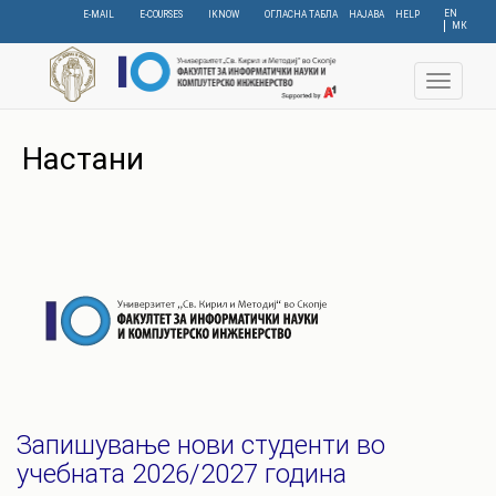
Skip
EN
E-MAIL
E-COURSES
IKNOW
ОГЛАСНА ТАБЛА
НАЈАВА
HELP
МК
to
main
content
Toggle
navigat
Настани
Запишување нови студенти во
учебната 2026/2027 година