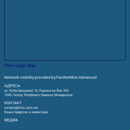
View Larger Map
Network visibility provided by FastNetMon Advanced
АДРЕСА
ул. Руѓер Бошковиќ 16, Пoштенски Фах 393,
1000, Скопје, Република Северна Македонија
КОНТАКТ:
contact@finki.ukim.mk
Ваши предлози и коментари
МЕДИА