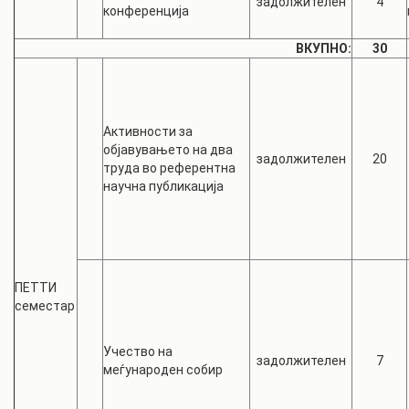
задолжителен
4
конференција
ВКУПНО:
30
Активности за
објавувањето на два
задолжителен
20
труда во референтна
научна публикација
ПЕТТИ
семестар
Учество на
задолжителен
7
меѓународен собир