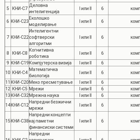
Деловна
5
КНИ-С7
I или II
6
комп
интелигенција
Еколошко
6
КНИ-С23
I или II
6
комп
моделирање
Интелигентни
7
КНИ-С22
софтверски
I или II
6
комп
алгоритми
Когнитивна
8
КНИ-С8
I или II
6
комп
роботика
9
КНИ-С19
Компјутерска визија
I или II
6
комп
Математичка
10
КНИ-С4
I или II
6
комп
биологија
11
КНИ-С20
Меко пресметување
I или II
6
комп
12
КНИ-С5
Мрежи
I или II
6
комп
13
КНИ-С32
Мрежна наука
I или II
6
комп
Напредни безжични
14
КНИ-С12
I или II
6
комп
мрежи
Напредни концепти
15
КНИ-С38
кај паметни
I или II
6
комп
финансиски системи
Напредни