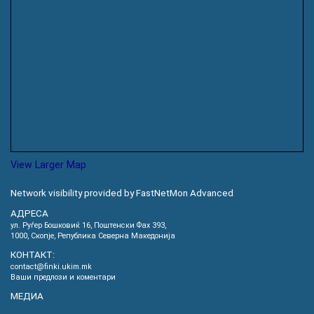
View Larger Map
Network visibility provided by FastNetMon Advanced
АДРЕСА
ул. Руѓер Бошковиќ 16, Пoштенски Фах 393,
1000, Скопје, Република Северна Македонија
КОНТАКТ:
contact@finki.ukim.mk
Ваши предлози и коментари
МЕДИА