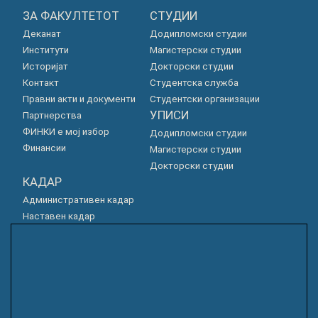
ЗА ФАКУЛТЕТОТ
СТУДИИ
Деканат
Додипломски студии
Институти
Магистерски студии
Историјат
Докторски студии
Контакт
Студентска служба
Правни акти и документи
Студентски организации
УПИСИ
Партнерства
ФИНКИ е мој избор
Додипломски студии
Финансии
Магистерски студии
Докторски студии
КАДАР
Административен кадар
Наставен кадар