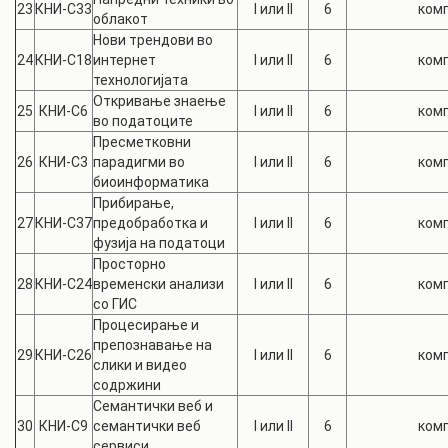
23
КНИ-С33
I или II
6
комп
облакот
Нови трендови во
24
КНИ-С18
интернет
I или II
6
комп
технологијата
Откривање знаење
25
КНИ-С6
I или II
6
комп
во податоците
Пресметковни
26
КНИ-С3
парадигми во
I или II
6
комп
биоинформатика
Прибирање,
27
КНИ-С37
предобработка и
I или II
6
комп
фузија на податоци
Просторно
28
КНИ-С24
временски анализи
I или II
6
комп
со ГИС
Процесирање и
препознавање на
29
КНИ-С26
I или II
6
комп
слики и видео
содржини
Семантички веб и
30
КНИ-С9
семантички веб
I или II
6
комп
сервиси