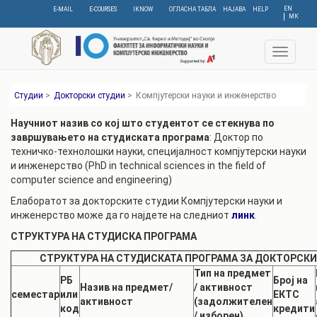
Skip
EN
E-MAIL
E-COURSES
IKNOW
ОГЛАСНА ТАБЛА
НАЈАВА
HELP
МК
to
main
content
Toggle
navigat
Студии
>
Докторски студии
>
Компјутерски науки и инженерство
Научниот назив с
о кој што студентот се стекнува по
завршувањето на студиската програма
: Доктор по
техничко-технолошки науки, специјалност компјутерски науки
и инженерство (PhD in technical sciences in the field of
computer science and engineering)
Елаборатот за докторските студии Компјутерски науки и
инженерство може да го најдете на следниот
линк
.
СТРУКТУРА НА СТУДИСКА ПРОГРАМА
СТРУКТУРА НА СТУДИСКАТА ПРОГРАМА ЗА ДОКТОРСК
Тип на предмет
РБ
Број на
Назив на предмет/
/ активност
семестар
или
ЕКТС
активност
(задолжителен
код
кредити
/ изборен)