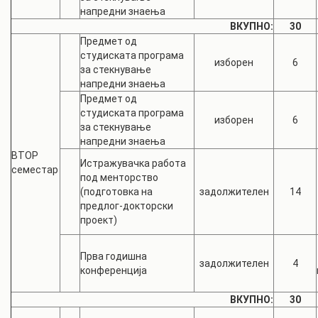
напредни знаења
ВКУПНО:
30
Предмет од
студиската програма
изборен
6
за стекнување
напредни знаења
Предмет од
студиската програма
изборен
6
за стекнување
напредни знаења
ВТОР
Истражувачка работа
семестар
под менторство
(подготовка на
задолжителен
14
предлог-докторски
проект)
Прва годишна
задолжителен
4
конференција
ВКУПНО:
30