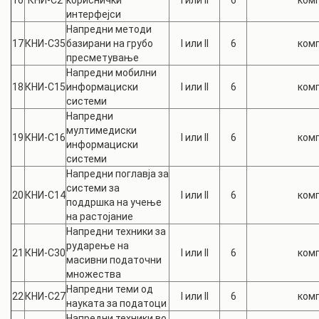
16
КНИ-С2
кориснички
I или II
6
комп
интерфејси
Напредни методи
17
КНИ-С35
базирани на грубо
I или II
6
комп
пресметување
Напредни мобилни
18
КНИ-С15
информациски
I или II
6
комп
системи
Напредни
мултимедиски
19
КНИ-С16
I или II
6
комп
информациски
системи
Напредни поглавја за
системи за
20
КНИ-С14
I или II
6
комп
поддршка на учење
на растојание
Напредни техники за
рударење на
21
КНИ-С30
I или II
6
комп
масивни податочни
множества
Напредни теми од
22
КНИ-С27
I или II
6
комп
науката за податоци
Напредни техники во