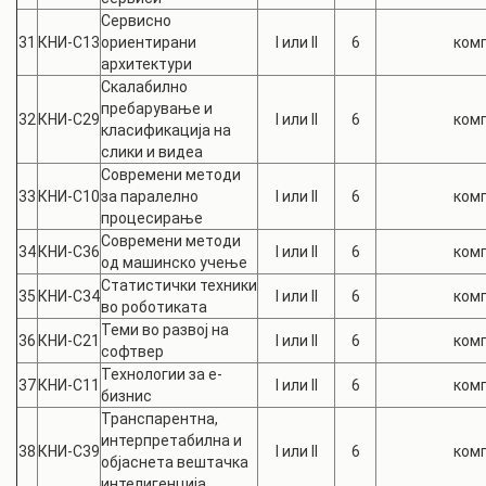
Сервисно
31
КНИ-С13
ориентирани
I или II
6
комп
архитектури
Скалабилно
пребарување и
32
КНИ-С29
I или II
6
комп
класификација на
слики и видеа
Современи методи
33
КНИ-С10
за паралелно
I или II
6
комп
процесирање
Современи методи
34
КНИ-С36
I или II
6
комп
од машинско учење
Статистички техники
35
КНИ-С34
I или II
6
комп
во роботиката
Теми во развој на
36
КНИ-С21
I или II
6
комп
софтвер
Технологии за е-
37
КНИ-С11
I или II
6
комп
бизнис
Транспарентна,
интерпретабилна и
38
КНИ-С39
I или II
6
комп
објаснета вештачка
интелигенција