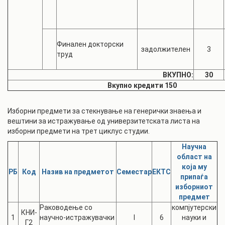
Финален докторски
задолжителен
3
труд
ВКУПНО:
30
Вкупно кредити
150
Изборни предмети за стекнување на генерички знаења и
вештини за истражување од универзитетската листа на
изборни предмети на трет циклус студии.
Научна
област на
која му
РБ
Код
Назив на предметот
Семестар
ЕКТС
припаѓа
изборниот
предмет
Раководење со
компјутерски
КНИ-
1
научно-истражувачки
I
6
науки и
Г2