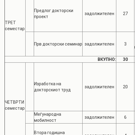
Предлог докторски
задолжителен
27
проект
ТРЕТ
семестар
Прв докторски семинар
задолжителен
3
ВКУПНО:
30
Изработка на
задолжителен
20
докторскиот труд
ЧЕТВРТИ
семестар
Меѓународна
задолжителен
6
мобилност
Втора годишна