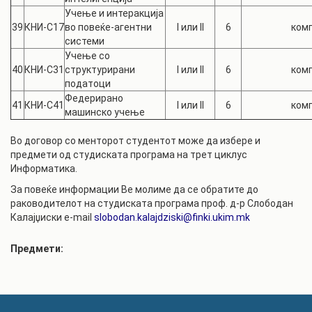
Учење и интеракција
39
КНИ-С17
во повеќе-агентни
I или II
6
комп
системи
Учење со
40
КНИ-С31
структурирани
I или II
6
комп
податоци
Федерирано
41
КНИ-С41
I или II
6
комп
машинско учење
Во договор со менторот студентот може да избере и
предмети од студиската програма на трет циклус
Информатика.
За повеќе информации Ве молиме да се обратите до
раководителот на студиската програма проф. д-р Слободан
Калајџиски e-mail
slobodan.kalajdziski@finki.ukim.mk
Предмети: