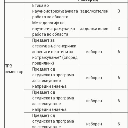
Етика во
научноистражувачката
задолжителен
3
работа во областа
Методологија на
научно-истражувачка
задолжителен
3
работа во областа
Предмет за
стекнување генерички
знаења и вештини за
изборен
6
истражување* (според
правилник)
ПРВ
Предмет од
семестар
студиската програма
изборен
6
за стекнување
напредни знаења
Предмет од
студиската програма
изборен
6
за стекнување
напредни знаења
Предмет од
студиската програма
изборен
6
за стекнување