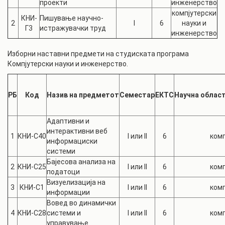
проекти
инженерство
компјутерски
КНИ-
Пишување научно-
2
I
6
науки и
Г3
истражувачки труд
инженерство
Изборни наставни предмети на студиската програма
Компјутерски науки и инженерство.
РБ
Код
Назив
на предметот
Сем
естар
ЕКТС
Научна област
Адаптивни и
интерактивни веб
1
КНИ-С40
I или II
6
комп
информациски
системи
Бајесова анализа на
2
КНИ-С25
I или II
6
комп
податоци
Визуелизација на
3
КНИ-С1
I или II
6
комп
информации
Вовед во динамички
4
КНИ-С28
системи и
I или II
6
комп
управување