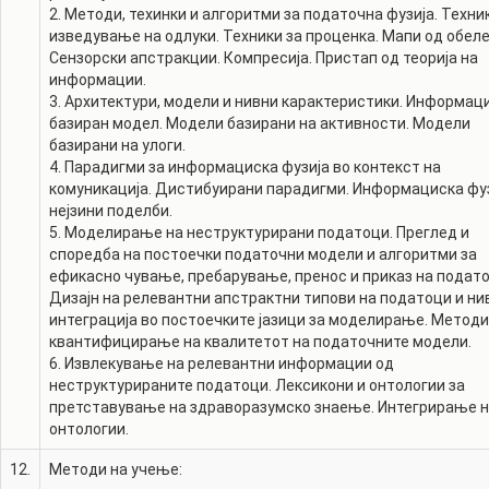
2. Методи, техинки и алгоритми за податочна фузија. Техни
изведување на одлуки. Техники за проценка. Мапи од обеле
Сензорски апстракции. Компресија. Пристап од теорија на
информации.
3. Архитектури, модели и нивни карактеристики. Информац
базиран модел. Модели базирани на активности. Модели
базирани на улоги.
4. Парадигми за информациска фузија во контекст на
комуникација. Дистибуирани парадигми. Информациска фуз
нејзини поделби.
5. Моделирање на неструктурирани податоци. Преглед и
споредба на постоечки податочни модели и алгоритми за
ефикасно чување, пребарување, пренос и приказ на подато
Дизајн на релевантни апстрактни типови на податоци и ни
интеграција во постоечките јазици за моделирање. Методи
квантифицирање на квалитетот на податочните модели.
6. Извлекување на релевантни информации од
неструктурираните податоци. Лексикони и онтологии за
претставување на здраворазумско знаење. Интегрирање 
онтологии.
12.
Методи на учење: