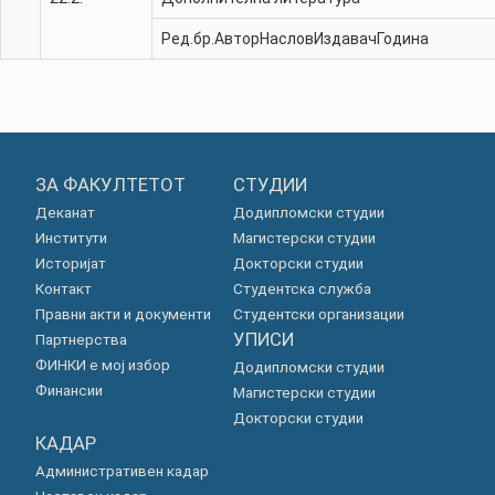
Ред.бр.
Автор
Наслов
Издавач
Година
ЗА ФАКУЛТЕТОТ
СТУДИИ
Деканат
Додипломски студии
Институти
Магистерски студии
Историјат
Докторски студии
Контакт
Студентска служба
Правни акти и документи
Студентски организации
УПИСИ
Партнерства
ФИНКИ е мој избор
Додипломски студии
Финансии
Магистерски студии
Докторски студии
КАДАР
Административен кадар