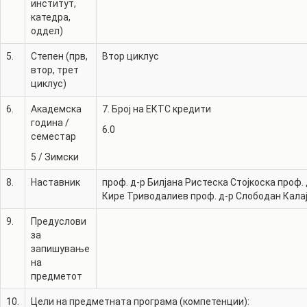
институт,
катедра,
оддел)
5.
Степен (прв,
Втор циклус
втор, трет
циклус)
6.
Академска
7. Број на ЕКТС кредити
година /
6.0
семестар
5
/
Зимски
8.
Наставник
проф. д-р
Билјана Ристеска Стојкоска
проф. 
Кире Триводалиев
проф. д-р
Слободан Кала
9.
Предуслови
за
запишување
на
предметот
10.
Цели на предметната програма (компетенции):