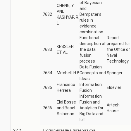
of Bayesian
CHENG, Y.
and
AND
7632
Dempster’s
KASHYAP, R.
rules in
L
evidence
combination
Functional
Report
description of
prepared for
KESSLER
7633
the data
the Office of
ET AL.
fusion
Naval
process
Technology
Data Fusion:
7634
Mitchell, H B
Concepts and
Springer
Ideas
Francisco
Information
7635
Elsevier
Herrera
Fusion
Information
Eloi Bosse
Fusion and
Artech
7636
and Basel
Analytics for
House
Solaiman
Big Data and
IoT
22.2.
Дополнителна литература