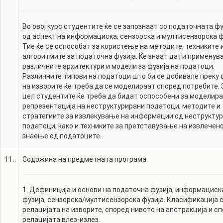
Во овој курс студентите ќе се запознаат со податочната фу
од аспект на информациска, сензорска и мултисензорска ф
Тие ќе се оспособат за користење на методите, техниките 
алгоритмите за податочна фузија. Ќе знаат да ги применув
различните архитектури и модели за фузија на податоци.
Различните типови на податоци што би се добивале преку 
на изворите ќе треба да се моделираат според потребите. 
цел студентите ќе треба да бидат оспособени за моделир
репрезентација на неструктурирани податоци, методите и
стратегиите за извлекување на информации од неструкту
податоци, како и техниките за претставување на извлечен
знаење од податоците.
11.
Содржина на предметната програма:
1. Дефиниција и основи на податочна фузија, информациск
фузија, сензорска/мултисензорска фузија. Класификација 
релацијата на изворите, според нивото на апстракција и с
релацијата влез-излез.