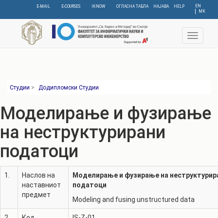
Skip
EN
E-MAIL
E-COURSES
IKNOW
ОГЛАСНА ТАБЛА
НАЈАВА
HELP
МК
to
main
content
Toggle
navigat
Студии
>
Додипломски Студии
Моделирање и фузирање
на неструктурирани
податоци
1.
Наслов на
Моделирање и фузирање на неструктурир
наставниот
податоци
предмет
Modeling and fusing unstructured data
2.
Код
IS-Z-01