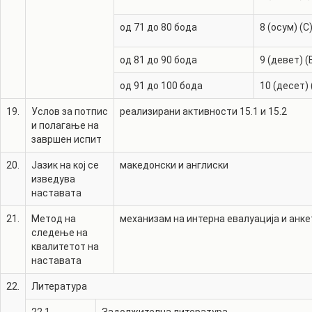
од 71 до 80 бода
8 (осум) (C
од 81 до 90 бода
9 (девет) (
од 91 до 100 бода
10 (десет) 
19.
Услов за потпис
реализирани активности 15.1 и 15.2
и полагање на
завршен испит
20.
Јазик на кој се
македонски и англиски
изведува
наставата
21.
Метод на
механизам на интерна евалуација и анке
следење на
квалитетот на
наставата
22.
Литература