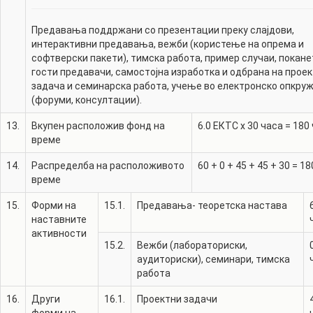
Предавања поддржани со презентации преку слајдови,
интерактивни предавања, вежби (користење на опрема и
софтверски пакети), тимска работа, пример случаи, покане
гости предавачи, самостојна изработка и одбрана на прое
задача и семинарска работа, учење во електронско опкр
(форуми, консултации).
13.
Вкупен расположив фонд на
6.0
ЕКТС x 30 часа =
180
време
14.
Распределба на расположивото
60
+
0
+
45
+
45
+
30
=
18
време
15.
Форми на
15.1.
Предавања- теоретска настава
наставните
активности
15.2.
Вежби (лабораториски,
аудиториски), семинари, тимска
работа
16.
Други
16.1.
Проектни задачи