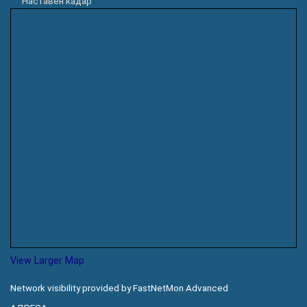
Наставен кадар
View Larger Map
Network visibility provided by FastNetMon Advanced