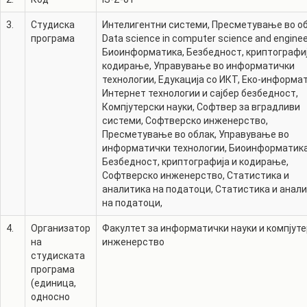
3.
Студиска
Интелигентни системи
,
Пресметување во о
програма
Data science in computer science and enginee
Биоинформатика
,
Безбедност, криптографиј
кодирање
,
Управување во информатички
технологии
,
Едукација со ИКТ
,
Еко-информа
Интернет технологии и сајбер безбедност
,
Компјутерски науки
,
Софтвер за вградливи
системи
,
Софтверско инженерство
,
Пресметување во облак
,
Управување во
информатички технологии
,
Биоинформатик
Безбедност, криптографија и кодирање
,
Софтверско инженерство
,
Статистика и
аналитика на податоци
,
Статистика и анал
на податоци
,
4.
Организатор
Факултет за информатички науки и компјут
на
инженерство
студиската
програма
(единица,
односно