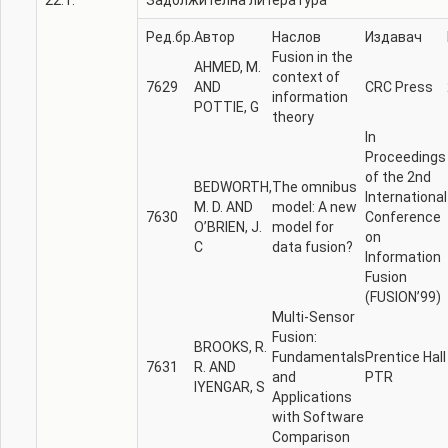
22.1.
Задолжителна литература
Ред.бр.
Автор
Наслов
Издавач
Fusion in the
AHMED, M.
context of
7629
AND
CRC Press
information
POTTIE, G
theory
In
Proceedings
of the 2nd
BEDWORTH,
The omnibus
International
M. D. AND
model: A new
7630
Conference
O’BRIEN, J.
model for
on
C
data fusion?
Information
Fusion
(FUSION’99)
Multi-Sensor
Fusion:
BROOKS, R.
Fundamentals
Prentice Hall
7631
R. AND
and
PTR
IYENGAR, S
Applications
with Software
Comparison