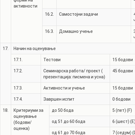
форми на
активности
16.2.
Самостојни задачи
16.3.
Домашно учење
17.
Начин на оценување
17.1.
Тестови
15
бодови
17.2.
Семинарска работа/ проект (
45
бодови
презентација: писмена и усна)
17.3.
Активности и учење
15
бодови
17.4.
Завршен испит
0
бодови
18.
Критериуми за
до 50 бода
5 (пет) (F)
оценување
од 51 до 60 бода
6 (шест) (E
(бодови/
оценка)
од 61 до 70 бода
7 (седум) (