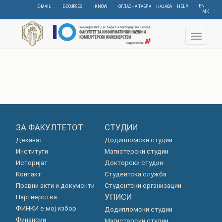
Skip
EN
E-MAIL
E-COURSES
IKNOW
ОГЛАСНА ТАБЛА
НАЈАВА
HELP
МК
to
main
content
Toggle
navigat
ЗА ФАКУЛТЕТОТ
СТУДИИ
Деканат
Додипломски студии
Институти
Магистерски студии
Историјат
Докторски студии
Контакт
Студентска служба
Правни акти и документи
Студентски организации
УПИСИ
Партнерства
ФИНКИ е мој избор
Додипломски студии
Финансии
Магистерски студии