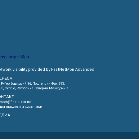
iew Larger Map
twork visibility provided by FastNetMon Advanced
ДРЕСА
. Руѓер Бошковиќ 16, Пoштенски Фах 393,
00, Скопје, Република Северна Македонија
ОНТАКТ:
ntact@finki.ukim.mk
ши предлози и коментари
ЕДИА