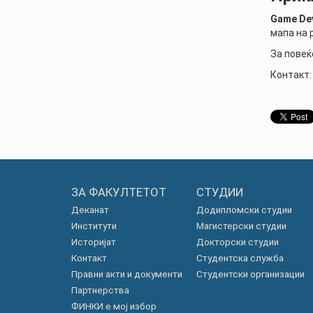
Game Dev
мапа на 
За повеќ
Контакт
ЗА ФАКУЛТЕТОТ
СТУДИИ
Деканат
Додипломски студии
Институти
Магистерски студии
Историјат
Докторски студии
Контакт
Студентска служба
Правни акти и документи
Студентски организации
Партнерства
ФИНКИ е мој избор