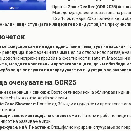
РАСПОРЕД НА
Првата
Game Dev Rev (GDR 2025)
ќе вле
ЧАСОВИ
ЛАБОРАТОРИИ
Македонија целосно посветена на разви
15 и 16 октомври 2025 година и ќе ги о
АКАДЕМСКИ
ИЗВЕШТАИ ЗА
налци, инди студијата и лидерите во индустријата
преку инспи
КАЛЕНДАР
ФАКУЛТЕТОТ
почеток
ОДБРАНИ
ПАРТНЕРСТВА
 се фокусира само на една единствена тема, туку на насока - 
РЕШЕНИЈА
ФИНКИ LIVE
и револуција. Конференцијата има цел да отвори ново поглавје на
е доволно истражен предел на креативност и талент, Македонија 
ДИПЛОМСКИ/
ЦЕНТРИ
те, младите креативци и професионалците, да им обезбеди мот
МАГИСТЕРСКИ
ОДБРАНИ
рба за да се впуштат и напредуваат во индустрија за развивањ
АЛУМНИ
да очекувате на GDR25
вни говорници и спикери:
Светски лидери кои ја обликуваат иднин
eside chat и Ask-me-Anything сесии.
die Zone Showcase:
Повеќе од 30 инди студија ќе ги претстават сво
еативци.
звој и имплементација на екосистемот:
Панели и работилници по
знисот на развивање игри.
режување и VIP настани:
Специјално курирани случувања за поврз