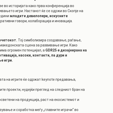
зе во историјата како прва конференција во
вањето игри. Настанот ќе се одржи во Скопје на
бедини
младите девелопери, искусните
ративни говори, колаборација и иновација.
Почетокот.
Тој симболизира создавање, раѓање,
 македонската сцена за развивање игри. Како
има огромен потенцијал, а
GDR25 е дизајнирана на
ивација, насоки, контакти, па дури и
е игри.
ата на игрите ќе одржат keynote предавања,
ите проекти, нудејќи преглед на следниот бран на
светени на продукција, раст на екосистемот и
ување и соработка меѓу „главните играчи“ во