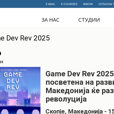
E-MAIL
E-COURSES
IKNOW
ОГЛАСНА 
ЗА НАС
СТУДИИ
ДЕКАНАТ
ДОДИПЛОМСКИ
e Dev Rev 2025
СТУДИИ
ИНСТИТУТИ
МАГИСТЕРСКИ
СТУДИИ
ПРАВНИ АКТИ
И ДОКУМЕНТИ
ДОКТОРСКИ
25
СТУДИИ
ПРОЕКТИ
Game Dev Rev 2025
ПРОФЕСИОНАЛНИ
НАУЧНА
И СТРУЧНИ ОБУКИ
ДЕЈНОСТ
посветена на разв
Македонија ќе ра
СТУДЕНТСКА
ФИНАНСИИ
СЛУЖБА
револуција
ИСТОРИЈАТ
СТУДЕНТСКИ
ОРГАНИЗАЦИИ
ФИНКИ Е МОЈ
Скопје, Македонија - 
ИЗБОР