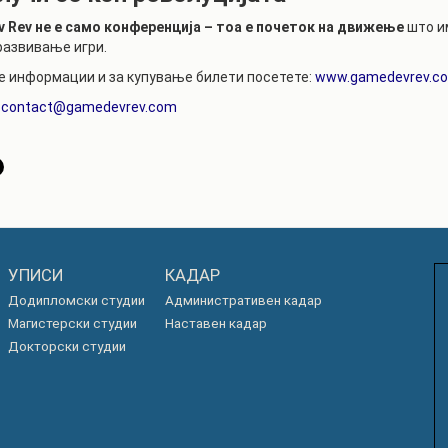
 Rev не е само конференција – тоа е почеток на движење
што им
развивање игри.
е информации и за купување билети посетете:
www.gamedevrev.c
:
contact@gamedevrev.com
УПИСИ
КАДАР
Додипломски студии
Административен кадар
Магистерски студии
Наставен кадар
Докторски студии