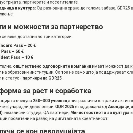
дустријата, партнерите и посетителите.
едница и култура:
Од разновидна храна до голема забава, GDR25 
ужење.
ти и можности за партнерство
 се веќе достапни во три категории:
andard Pass – 20 €
 Pass – 60 €
dent Pass – 10 €
телно,
општествено одговорните компании
имаат можност да ку
 на образовни институции. Со тоа не само што ја поддржуваат сле
 и статус -
партнери на GDR25
.
форма за раст и соработка
нцијата очекува
250–300 учесници
низ различните траки и активн
и меѓународни девелопери.
GDR 2025
е поддржана од
Асоцијација
I)
, независни студија, QA партнери,
Министерството за култура и
ции посветени на развој на дигиталната креативност.
лучи се кон револуцијата