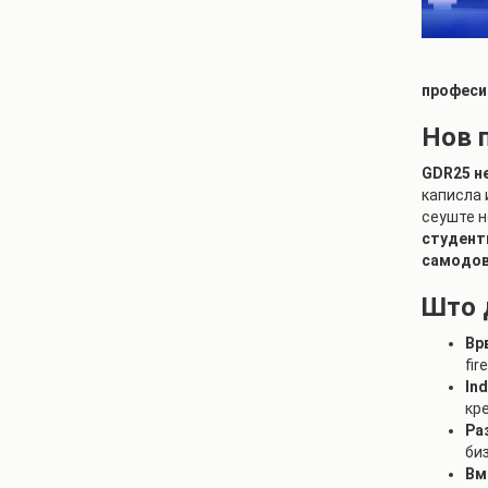
професио
Нов 
GDR25 не
каписла 
сеуште н
студенти
самодове
Што 
Вр
fir
In
кр
Ра
би
Вм