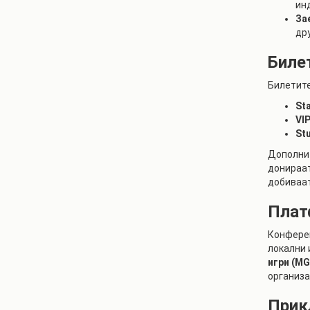
ин
За
др
Биле
Билетите
St
VIP
Stu
Дополни
донираат
добиваат
Плат
Конфере
локални 
игри (MG
организа
Прик