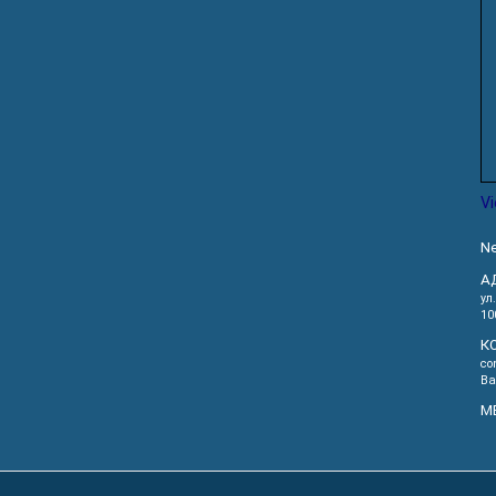
V
Ne
А
ул
10
К
co
Ва
М