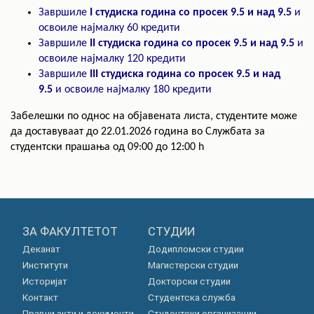
Завршиле
I студиска година со просек 9.5 и над 9.5
и
освоиле најмалку 60 кредити
Завршиле
II студиска година со просек 9.5 и над 9.5
и
освоиле најмалку 120 кредити
Завршиле
III студиска година со просек 9.5 и над
9.5
и освоиле најмалку 180 кредити
Забелешки по однос на објавената листа, студентите може
да доставуваат до 22.01.2026 година во Службата за
студентски прашања од 09:00 до 12:00 h
ЗА ФАКУЛТЕТОТ
СТУДИИ
Деканат
Додипломски студии
Институти
Магистерски студии
Историјат
Докторски студии
Контакт
Студентска служба
Правни акти и документи
Студентски организации