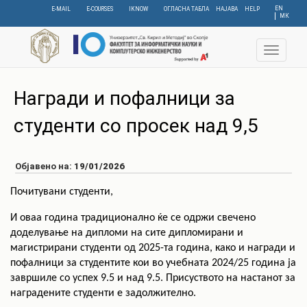
Skip
EN
E-MAIL
E-COURSES
IKNOW
ОГЛАСНА ТАБЛА
НАЈАВА
HELP
МК
to
main
content
Toggle
navigat
Награди и пофалници за
студенти со просек над 9,5
Објавено на:
19/01/2026
Почитувани студенти,
И оваа година традиционално ќе се одржи свечено
доделување на дипломи на сите дипломирани и
магистрирани студенти од 2025-та година, како и награди и
пофалници за студентите кои во учебната 2024/25 година ја
завршиле со успех 9.5 и над 9.5. Присуството на настанот за
наградените студенти е задолжително.