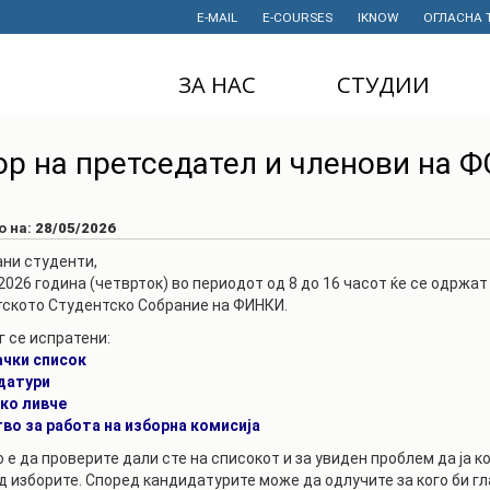
E-MAIL
E-COURSES
IKNOW
ОГЛАСНА 
ЗА НАС
СТУДИИ
ДЕКАНАТ
ДОДИПЛОМСКИ
ор на претседател и членови на 
СТУДИИ
ИНСТИТУТИ
МАГИСТЕРСКИ
СТУДИИ
ПРАВНИ АКТИ
о на:
28/05/2026
И ДОКУМЕНТИ
ДОКТОРСКИ
ни студенти,
СТУДИИ
ПРОЕКТИ
.2026 година (четврток) во периодот од 8 до 16 часот ќе се одржа
ското Студентско Собрание на ФИНКИ.
ПРОФЕСИОНАЛНИ
НАУЧНА
г се испратени:
И СТРУЧНИ ОБУКИ
ДЕЈНОСТ
ачки список
датури
СТУДЕНТСКА
ФИНАНСИИ
СЛУЖБА
ко ливче
во за работа на изборна комисија
ИСТОРИЈАТ
СТУДЕНТСКИ
 е да проверите дали сте на списокот и за увиден проблем да ја 
ОРГАНИЗАЦИИ
ФИНКИ Е МОЈ
д изборите. Според кандидатурите може да одлучите за кого би гл
ИЗБОР