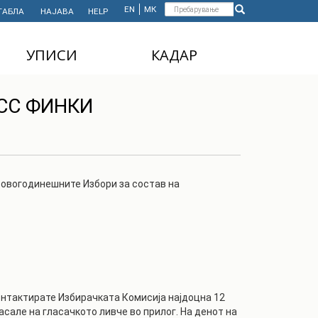
Форма
EN
МК
ТАБЛА
НАЈАВА
HELP
Пребарување
за
УПИСИ
КАДАР
пребарување
ДОДИПЛОМСКИ
НАСТАВЕН КАДАР
ФСС ФИНКИ
СТУДИИ
АДМИНИСТРАТИВЕН
МАГИСТЕРСКИ
КАДАР
СТУДИИ
ДОКТОРСКИ СТУДИИ
т овогодинешните Избори за состав на
MASTER'S STUDIES
FOR INTERNATIONAL
STUDENTS
контактирате Избирачката Комисија најдоцна 12
асале на гласачкото ливче во прилог. На денот на