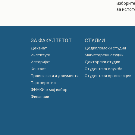
изборите
за истот
ЗА ФАКУЛТЕТОТ
СТУДИИ
Деканат
Додипломски студии
Институти
Магистерски студии
Историјат
Докторски студии
Контакт
Студентска служба
Правни акти и документи
Студентски организации
Партнерства
ФИНКИ е мој избор
Финансии