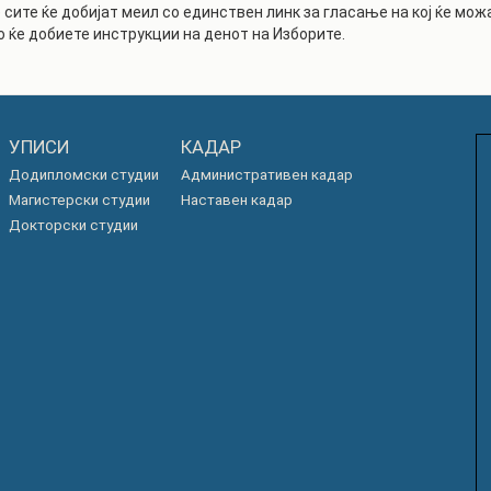
 сите ќе добијат меил со единствен линк за гласање на кој ќе мо
РАСПОРЕД НА
о ќе добиете инструкции на денот на Изборите.
ЧАСОВИ
ЛАБОРАТОРИИ
АКАДЕМСКИ
ИЗВЕШТАИ ЗА
КАЛЕНДАР
ФАКУЛТЕТОТ
ОДБРАНИ
ПАРТНЕРСТВА
УПИСИ
КАДАР
Додипломски студии
Административен кадар
РЕШЕНИЈА
ФИНКИ LIVE
Магистерски студии
Наставен кадар
ДИПЛОМСКИ/
ЦЕНТРИ
Докторски студии
МАГИСТЕРСКИ
ОДБРАНИ
АЛУМНИ