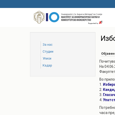
Skip
to
main
content
Изб
За нас
Студии
Објавен
Уписи
Почитува
Кадар
На 04.06
Факултет
Во прило
1.
Избир
2.
Канди
3.
Гласач
4.
Упатст
Потребно
часа пре