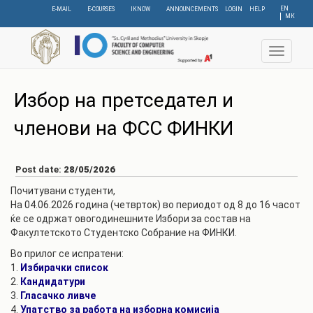
Skip
EN
E-MAIL
E-COURSES
IKNOW
ANNOUNCEMENTS
LOGIN
HELP
МК
to
main
content
Toggle
navigat
Избор на претседател и
членови на ФСС ФИНКИ
Post date:
28/05/2026
Почитувани студенти,
На 04.06.2026 година (четврток) во периодот од 8 до 16 часот
ќе се одржат овогодинешните Избори за состав на
Факултетското Студентско Собрание на ФИНКИ.
Во прилог се испратени:
1.
Избирачки список
2.
Кандидатури
3.
Гласачко ливче
4.
Упатство за работа на изборна комисија