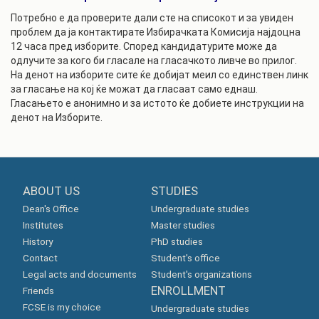
Потребно е да проверите дали сте на списокот и за увиден
проблем да ја контактирате Избирачката Комисија најдоцна
12 часа пред изборите. Според кандидатурите може да
одлучите за кого би гласале на гласачкото ливче во прилог.
На денот на изборите сите ќе добијат меил со единствен линк
за гласање на кој ќе можат да гласаат само еднаш.
Гласањето е анонимно и за истото ќе добиете инструкции на
денот на Изборите.
ABOUT US
STUDIES
Dean's Office
Undergraduate studies
Institutes
Master studies
History
PhD studies
Contact
Student's office
Legal acts and documents
Student's organizations
ENROLLMENT
Friends
FCSE is my choice
Undergraduate studies