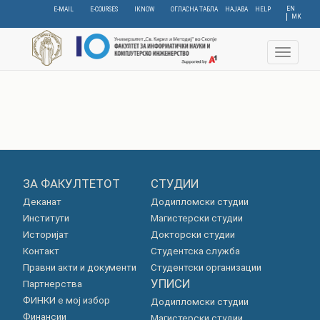
Skip
EN
E-MAIL
E-COURSES
IKNOW
ОГЛАСНА ТАБЛА
НАЈАВА
HELP
МК
to
main
content
Toggle
navigat
ЗА ФАКУЛТЕТОТ
СТУДИИ
Деканат
Додипломски студии
Институти
Магистерски студии
Историјат
Докторски студии
Контакт
Студентска служба
Правни акти и документи
Студентски организации
УПИСИ
Партнерства
ФИНКИ е мој избор
Додипломски студии
Финансии
Магистерски студии