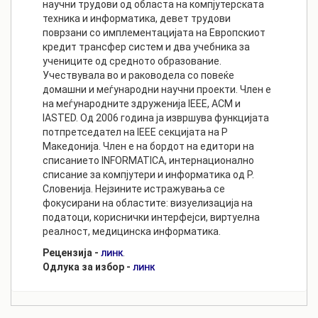
научни трудови од областа на компјутерската
техника и информатика, девет трудови
поврзани со имплементацијата на Европскиот
кредит трансфер систем и два учебника за
учениците од средното образование.
Учествувала во и раководела со повеќе
домашни и меѓународни научни проекти. Член е
на меѓународните здруженија IEEE, ACM и
IASTED. Од 2006 година ја извршува функцијата
потпретседател на IEEE секцијата на Р
Македонија. Член е на бордот на едитори на
списанието INFORMATICA, интернационално
списание за компјутери и информатика од Р.
Словенија. Нејзините истражувања се
фокусирани на областите: визуелизација на
податоци, кориснички интерфејси, виртуелна
реалност, медицинска информатика.
Рецензија -
.
ЛИНК
Одлука за избор -
ЛИНК