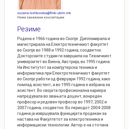
suzana.loshkovska@finki.ukim.mk
Нема закажани консултации
Резиме
Родена е 1966 година во Скопје. Дипломирала и
магистрирала на Електротехничкиот факултет
во Скопје во 1988 и 1992 година, соодветно.
Докторските студии ги завршила на Техничкиот
универзитет во Виена, Австрија, во 1995 година.
На Институтот за компјутерска техника и
информатика при Електротехничкиот факултет
во Скопје работи од февруари 1992 година, како
помлад асистент, а во 1995 година e избрана за
асистент. Во својата професионална кариера
напредувала во звањата доцент, вонреден
професор и редовен професор во 1997, 2002 и
2007 година, соодветно. Во периoдот 2004-2008
година ја извршувала функцијата продекан за
настава на Факултетот за електротехника и
информациски технологии. Автор е на стотина