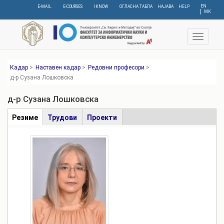
Skip
EN
E-MAIL
E-COURSES
IKNOW
ОГЛАСНА ТАБЛА
НАЈАВА
HELP
МК
to
main
content
Toggle
navigat
Кадар
>
Наставен кадар
>
Редовни професори
>
д-р Сузана Лошковска
д-р Сузана Лошковска
Табови
Резиме
(active
Трудови
Проекти
tab)