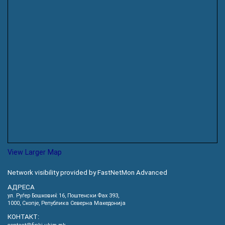
View Larger Map
Network visibility provided by FastNetMon Advanced
АДРЕСА
ул. Руѓер Бошковиќ 16, Пoштенски Фах 393,
1000, Скопје, Република Северна Македонија
КОНТАКТ: