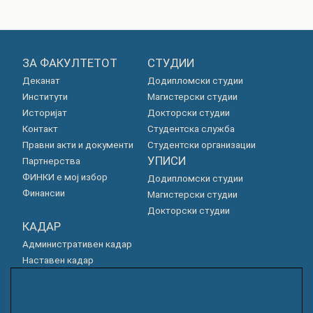
ЗА ФАКУЛТЕТОТ
СТУДИИ
Деканат
Додипломски студии
Институти
Магистерски студии
Историјат
Докторски студии
Контакт
Студентска служба
Правни акти и документи
Студентски организации
УПИСИ
Партнерства
ФИНКИ е мој избор
Додипломски студии
Финансии
Магистерски студии
Докторски студии
КАДАР
Административен кадар
Наставен кадар