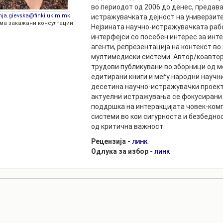
РАСПОРЕД НА
во периодот од 2006 до денес, предава
ЧАСОВИ
nja.gievska@finki.ukim.mk
истражувачката дејност на универзите
ЛАБОРАТОРИИ
ма закажани консултации
Нејзината научно-истражувачката рабо
АКАДЕМСКИ
ИЗВЕШТАИ ЗА
интерфејси со посебен интерес за инт
КАЛЕНДАР
ФАКУЛТЕТОТ
агенти, репрезентација на контекст во
мултимедиски системи. Автор/коавтор
ОДБРАНИ
ПАРТНЕРСТВА
трудови публикувани во зборници од 
едитирани книги и меѓу народни научни
РЕШЕНИЈА
ФИНКИ LIVE
десетина научно-истражувачки проекти
актуелни истражувања се фокусирани 
ДИПЛОМСКИ/
ЦЕНТРИ
поддршка на интеракцијата човек-комп
МАГИСТЕРСКИ
системи во кои сигурноста и безбедно
ОДБРАНИ
АЛУМНИ
од критична важност.
Рецензија -
.
ЛИНК
Одлука за избор -
ЛИНК