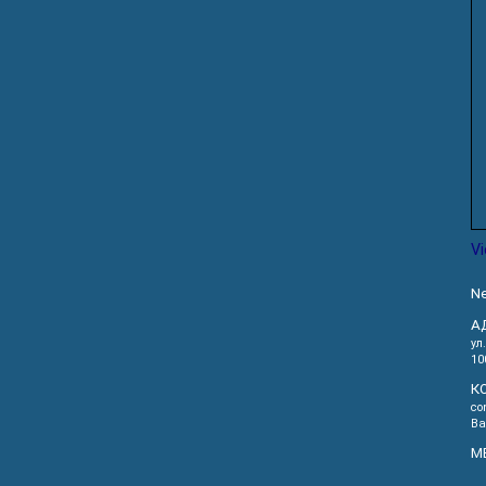
V
Ne
А
ул
10
К
co
Ва
М