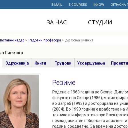
E-MAIL
E-COURSES
IKNOW
ОГЛАСНА 
ЗА НАС
СТУДИИ
ДЕКАНАТ
ДОДИПЛОМСКИ
Наставен кадар
>
Редовни професори
>
д-р Соња Гиевска
СТУДИИ
ИНСТИТУТИ
МАГИСТЕРСКИ
ња Гиевска
СТУДИИ
ПРАВНИ АКТИ
И ДОКУМЕНТИ
е
(active
Здруженија
Книги
Трудови
Усовршувања
Проекти
ДОКТОРСКИ
tab)
СТУДИИ
ПРОЕКТИ
Резиме
ПРОФЕСИОНАЛНИ
НАУЧНА
И СТРУЧНИ ОБУКИ
ДЕЈНОСТ
Родена е 1963 година во Скопје. Дипл
факултет во Скопје (1986), магистрир
СТУДЕНТСКА
ФИНАНСИИ
во Загреб (1993) и докторирала на уни
СЛУЖБА
(2004). Во 1990 година е вработена на
ИСТОРИЈАТ
техника и информатика при Електротех
СТУДЕНТСКИ
помлад асистент. Звањата асистент и 
ОРГАНИЗАЦИИ
ФИНКИ Е МОЈ
година, соодветно. За време на доктор
ИЗБОР