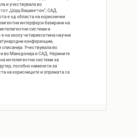
ла и учествувала во
тот „Џорџ Вашингтон“, САД.
та е од областа на кориснички
елигентни интерфејси базирани на
 интелигентни системи и
 е на околу четириесетина научни
меѓународни конференции,
 списанија. Учествувала во
 во Македонија и САД. Нејзините
на интелигентни системи за
јутер, посебно наменети за
ста на корисниците и опремата се