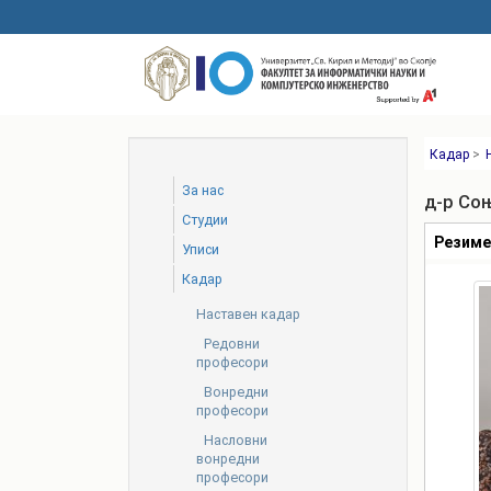
Skip
to
main
content
Кадар
>
За нас
д-р Со
Студии
Табови
Резим
Уписи
Кадар
Наставен кадар
Редовни
професори
Вонредни
професори
Насловни
вонредни
професори