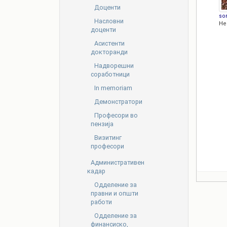
Доценти
so
Насловни
Не
доценти
Асистенти
докторанди
Надворешни
соработници
In memoriam
Демонстратори
Професори во
пензија
Визитинг
професори
Административен
кадар
Oдделение за
правни и општи
работи
Одделение за
финансиско,