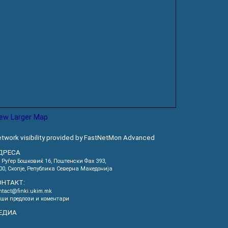
iew Larger Map
twork visibility provided by FastNetMon Advanced
ДРЕСА
. Руѓер Бошковиќ 16, Пoштенски Фах 393,
00, Скопје, Република Северна Македонија
ОНТАКТ:
ntact@finki.ukim.mk
ши предлози и коментари
ЕДИА