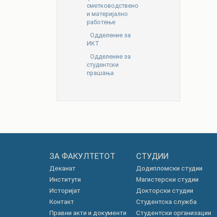
сметководствено
и материјално
работење
Одделение за
ИКТ
Одделение за
студентски
прашања
ЗА ФАКУЛТЕТОТ
СТУДИИ
Деканат
Додипломски студии
Институти
Магистерски студии
Историјат
Докторски студии
Контакт
Студентска служба
Правни акти и документи
Студентски организации