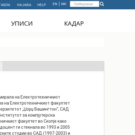
Форма
EN
МК
ТАБЛА
НАЈАВА
HELP
Пребарување
за
УПИСИ
КАДАР
пребарување
ДОДИПЛОМСКИ
НАСТАВЕН КАДАР
СТУДИИ
АДМИНИСТРАТИВЕН
МАГИСТЕРСКИ
КАДАР
СТУДИИ
ДОКТОРСКИ СТУДИИ
MASTER'S STUDIES
FOR INTERNATIONAL
STUDENTS
омирала на Електротехничкиот
ала на Електротехничкиот факултет
верзитетот „Џорџ Вашингтон“, САД
 Институтот за компјутерска
ничкиот факултет во Скопје како
доцент ги стекнала во 1993 и 2005
ските студии во САД (1997-2003) и