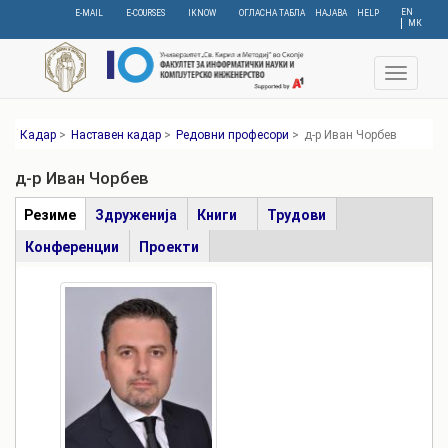
Skip
EN
E-MAIL
E-COURSES
IKNOW
ОГЛАСНА ТАБЛА
НАЈАВА
HELP
МК
to
main
content
Toggle
navigat
Кадар
>
Наставен кадар
>
Редовни професори
>
д-р Иван Чорбев
д-р Иван Чорбев
Табови
Резиме
(active
Здруженија
Книги
Трудови
tab)
Конференции
Проекти