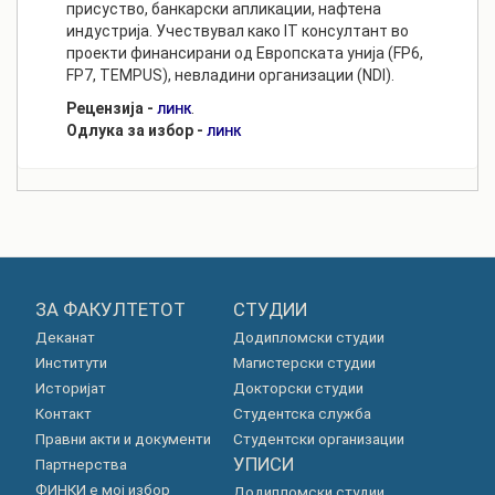
присуство, банкарски апликации, нафтена
индустрија. Учествувал како IT консултант во
проекти финансирани од Европската унија (FP6,
FP7, TEMPUS), невладини организации (NDI).
Рецензија -
.
ЛИНК
Одлука за избор -
ЛИНК
ЗА ФАКУЛТЕТОТ
СТУДИИ
Деканат
Додипломски студии
Институти
Магистерски студии
Историјат
Докторски студии
Контакт
Студентска служба
Правни акти и документи
Студентски организации
УПИСИ
Партнерства
ФИНКИ е мој избор
Додипломски студии