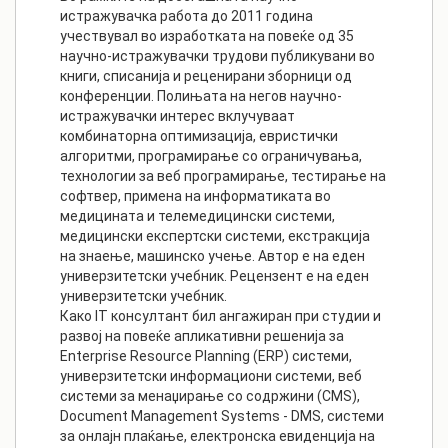
истражувачка работа до 2011 година
учествувал во изработката на повеќе од 35
научно-истражувачки трудови публикувани во
книги, списанија и реценирани зборници од
конференции. Полињата на негов научно-
истражувачки интерес вклучуваат
комбинаторна оптимизација, евристички
алгоритми, програмирање со ограничувања,
технологии за веб програмирање, тестирање на
софтвер, примена на информатиката во
медицината и телемедицински системи,
медицински експертски системи, екстракција
на знаење, машинско учење. Автор е на еден
универзитетски учебник. Рецензент е на еден
универзитетски учебник.
Како IT консултант бил ангажиран при студии и
развој на повеќе апликативни решенија за
Enterprise Resource Planning (ERP) системи,
универзитетски информациони системи, веб
системи за менаџирање со содржини (CMS),
Document Management Systems - DMS, системи
за онлајн плаќање, електронска евиденција на