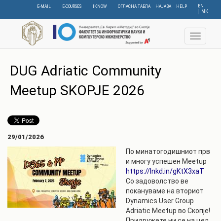
Skip
EN
E-MAIL
E-COURSES
IKNOW
ОГЛАСНА ТАБЛА
НАЈАВА
HELP
МК
to
main
content
Toggle
navigat
DUG Adriatic Community
Meetup SKOPJE 2026
29/01/2026
По минатогодишниот прв
и многу успешен Meetup
https://lnkd.in/gKtX3xaT
Со задоволство ве
покануваме на вториот
Dynamics User Group
Adriatic Meetup во Скопје!
Придружете ни се на цел