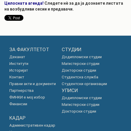
Целосната агенда!
Следете нè за да ја дознаете листата
на возбудливи сесии и предавачи.
ЗА ФАКУЛТЕТОТ
СТУДИИ
Деканат
Додипломски студии
Институти
Магистерски студии
Историјат
Докторски студии
Контакт
Студентска служба
Правни акти и документи
Студентски организации
УПИСИ
Партнерства
ФИНКИ е мој избор
Додипломски студии
Финансии
Магистерски студии
Докторски студии
КАДАР
Административен кадар