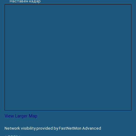
Наставен кадар
View Larger Map
Network visibility provided by FastNetMon Advanced