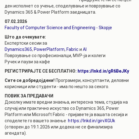
ден исполнет со учење, споделување и поврзување со
Dynamics 365 & Power Platform заедницата.
07.02.2026
Faculty of Computer Science and Engineering - Skopje
Што да очекувате:
Експертски сесии за
Dynamics365
,
PowerPlatform
,
Fabric
и
AI
Поврзување со професионалци, MVP-ја и колеги
Ручек и паузи за кафе
РЕГИСТРИРАЈТЕ СЕ БЕСПЛАТНО:
https://lnkd.in/gR6BeJKy
Сите се добредојдени!
Програмери, консултанти, деловни
корисници или студенти - има по нешто за секого.
ПОВИК ЗА ПРЕДАВАЧИ
Доколку имате вредни знаења, интересна тема, студија на
случај или практично искуство со Dynamics 365, Power
Platform или Microsoft Fabric - пријавете ја вашата сесија и
споделете го вашето знаење
https://lnkd.in/girvXGUk
(отворен до 19.1.2026 или додека не се финализира
агендата).