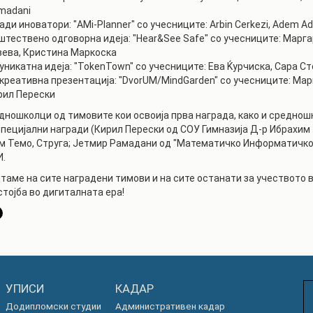
РАСПОРЕД НА
madani
ЧАСОВИ
ди иноватори: "AMi-Planner" со учесниците: Arbin Cerkezi, Adem A
ЛАБОРАТОРИИ
штествено одговорна идеја: "Hear&See Safe" со учесниците: Марг
АКАДЕМСКИ
ИЗВЕШТАИ ЗА
вева, Кристина Маркоска
КАЛЕНДАР
ФАКУЛТЕТОТ
јуникатна идеја: "TokenTown" со учесниците: Ева Ќурчиска, Сара 
јкреативна презентација: "DvorUM/MindGarden" со учесниците: Мар
ОДБРАНИ
ПАРТНЕРСТВА
рил Перески
РЕШЕНИЈА
дношколци од тимовите кои освоија прва награда, како и среднош
ФИНКИ LIVE
специјални награди (Кирил Перески од СОУ Гимназија Д-р Ибрахим 
ДИПЛОМСКИ/
м Темо, Струга; Јетмир Рамадани од "Математичко Информатичко 
ЦЕНТРИ
МАГИСТЕРСКИ
И.
ОДБРАНИ
АЛУМНИ
таме на сите наградени тимови и на сите останати за учеството
тојба во дигиталната ера!
УПИСИ
КАДАР
Додипломски студии
Административен кадар