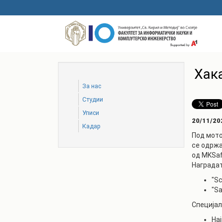
Skip
to
main
content
Хак
За нас
Студии
Уписи
20/11/20
Кадар
Под мото
се одржа
од MKSaf
Наградат
"S
"S
Специјал
Нај