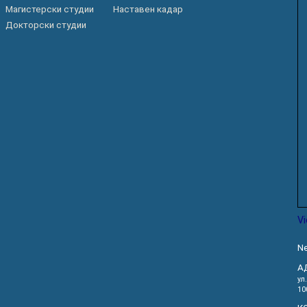
Магистерски студии
Наставен кадар
Докторски студии
V
Ne
А
ул
10