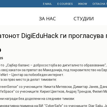
E-MAIL
E-COURSES
IKNOW
ОГЛАСНА 
ЗА НАС
СТУДИИ
ДЕКАНАТ
ДОДИПЛОМСКИ
атонот DigiEduHack ги прогласува
СТУДИИ
ИНСТИТУТИ
МАГИСТЕРСКИ
СТУДИИ
ПРАВНИ АКТИ
И ДОКУМЕНТИ
ДОКТОРСКИ
25
СТУДИИ
ПРОЕКТИ
то „Сајбер баланс – добросостојба во дигиталното образование“, 
 овој хакатон за првпат во Македонија, под покровителство на Ев
ПРОФЕСИОНАЛНИ
НАУЧНА
И СТРУЧНИ ОБУКИ
eNet – Центар за побезбеден интернет.
ДЕЈНОСТ
а за прво место ја делат тимовите:
СТУДЕНТСКА
ФИНАНСИИ
creenSense" со учесниците: Никита Митевски, Димитар Јанев, Дан
СЛУЖБА
afeSpace" со учесниците: Кирил Цветков, Андреј Трендов, Филип М
ИСТОРИЈАТ
СТУДЕНТСКИ
ни награди беа доделени на следниве тимови:
ОРГАНИЗАЦИИ
ФИНКИ Е МОЈ
иновативна примена на ВИ: "CyberSafe" со учесниците: Diar Saliu, Jet
ИЗБОР