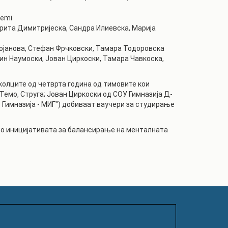
demi
арита Димитријеска, Сандра Илиевска, Марија
Стојанова, Стефан Фрчковски, Тамара Тодоровска
ин Наумоски, Јован Циркоски, Тамара Чавкоска,
колците од четврта година од тимовите кои
Темо, Струга; Јован Циркоски од СОУ Гимназија Д-
Гимназија - МИГ") добиваат ваучери за студирање
 во иницијативата за балансирање на менталната