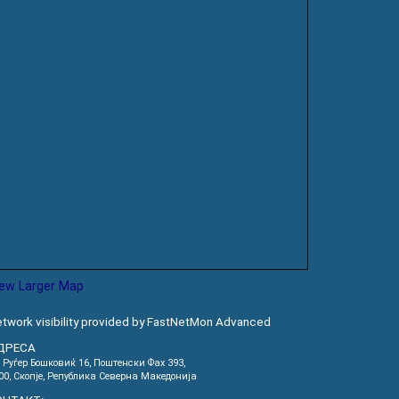
iew Larger Map
twork visibility provided by FastNetMon Advanced
ДРЕСА
. Руѓер Бошковиќ 16, Пoштенски Фах 393,
00, Скопје, Република Северна Македонија