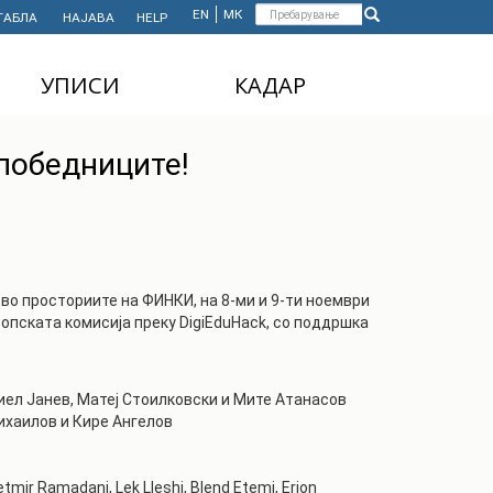
Форма
EN
МК
ТАБЛА
НАЈАВА
HELP
Пребарување
за
УПИСИ
КАДАР
пребарување
ДОДИПЛОМСКИ
НАСТАВЕН КАДАР
 победниците!
СТУДИИ
АДМИНИСТРАТИВЕН
МАГИСТЕРСКИ
КАДАР
СТУДИИ
ДОКТОРСКИ СТУДИИ
во просториите на ФИНКИ, на 8-ми и 9-ти ноември
MASTER'S STUDIES
ропската комисија преку DigiEduHack, со поддршка
FOR INTERNATIONAL
STUDENTS
иел Јанев, Матеј Стоилковски и Мите Атанасов
ихаилов и Кире Ангелов
mir Ramadani, Lek Lleshi, Blend Etemi, Erion