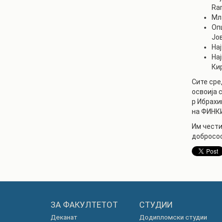
Ra
Мла
Оп
Јо
На
На
Ки
Сите сре
освоија 
р Ибрахи
на ФИНК
Им чести
добросос
ЗА ФАКУЛТЕТОТ
СТУДИИ
Деканат
Додипломски студии