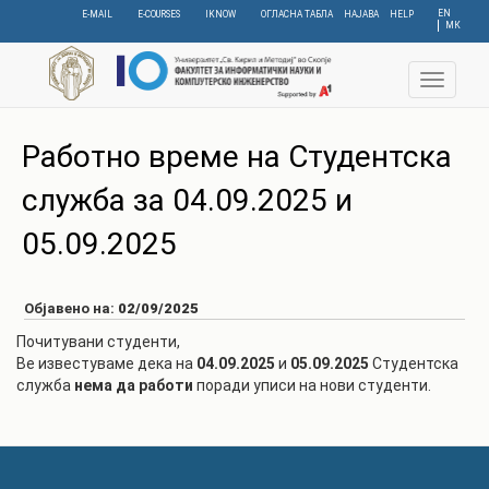
Skip
EN
E-MAIL
E-COURSES
IKNOW
ОГЛАСНА ТАБЛА
НАЈАВА
HELP
МК
to
main
content
Toggle
navigat
Работно време на Студентска
служба за 04.09.2025 и
05.09.2025
Објавено на:
02/09/2025
Почитувани студенти,
Ве известуваме дека на
04.09.2025
и
05.09.2025
Студентска
служба
нема да работи
поради уписи на нови студенти.