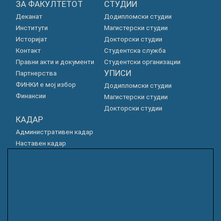
ЗА ФАКУЛТЕТОТ
СТУДИИ
Деканат
Додипломски студии
Институти
Магистерски студии
Историјат
Докторски студии
Контакт
Студентска служба
Правни акти и документи
Студентски организации
УПИСИ
Партнерства
ФИНКИ е мој избор
Додипломски студии
Финансии
Магистерски студии
Докторски студии
КАДАР
Административен кадар
Наставен кадар