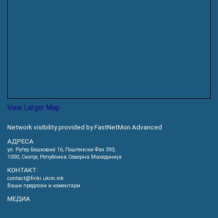
View Larger Map
Network visibility provided by FastNetMon Advanced
АДРЕСА
ул. Руѓер Бошковиќ 16, Пoштенски Фах 393,
1000, Скопје, Република Северна Македонија
КОНТАКТ:
contact@finki.ukim.mk
Ваши предлози и коментари
МЕДИА