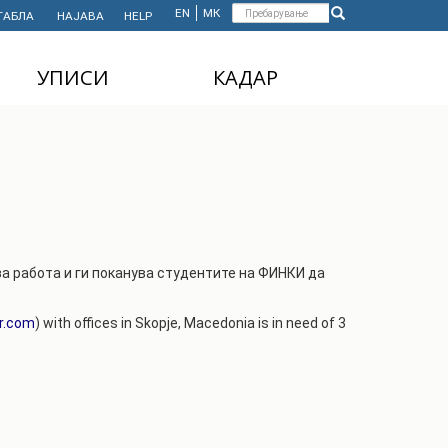
Форма
EN
МК
ТАБЛА
НАЈАВА
HELP
Пребарување
за
УПИСИ
КАДАР
пребарување
ДОДИПЛОМСКИ
НАСТАВЕН КАДАР
СТУДИИ
АДМИНИСТРАТИВЕН
МАГИСТЕРСКИ
КАДАР
СТУДИИ
ДОКТОРСКИ СТУДИИ
за работа и ги поканува студентите на ФИНКИ да
MASTER'S STUDIES
FOR INTERNATIONAL
STUDENTS
r.com
) with offices in Skopje, Macedonia is in need of 3