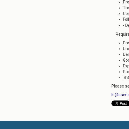
Pro
Tro
Con
Fol
- D
Requir
Pro
Und
Dem
Goo
Exp
Pas
BS/
Please se
ls@asimd