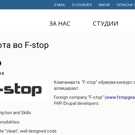
E-MAIL
E-COURSES
IKNOW
ОГЛАСНА 
ЗА НАС
СТУДИИ
ДЕКАНАТ
ДОДИПЛОМСКИ
та во F-stop
СТУДИИ
ИНСТИТУТИ
МАГИСТЕРСКИ
СТУДИИ
ПРАВНИ АКТИ
И ДОКУМЕНТИ
ДОКТОРСКИ
16
СТУДИИ
ПРОЕКТИ
Компанијата
“F-stop”
објавува конкурс 
аплицираат.
ПРОФЕСИОНАЛНИ
НАУЧНА
И СТРУЧНИ ОБУКИ
ДЕЈНОСТ
Foreign company “F-stop” (
www.fstopgea
PHP/Drupal developers.
СТУДЕНТСКА
ФИНАНСИИ
СЛУЖБА
iption and Skills:
ИСТОРИЈАТ
ibilities
СТУДЕНТСКИ
ОРГАНИЗАЦИИ
ФИНКИ Е МОЈ
te “clean”, well designed code
ИЗБОР