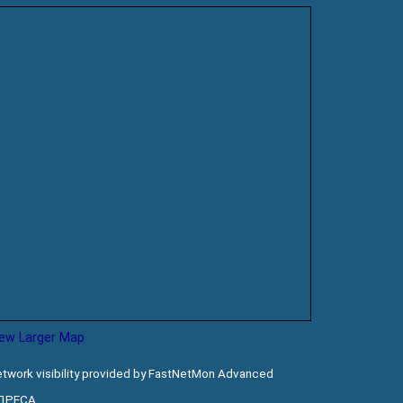
iew Larger Map
twork visibility provided by FastNetMon Advanced
ДРЕСА