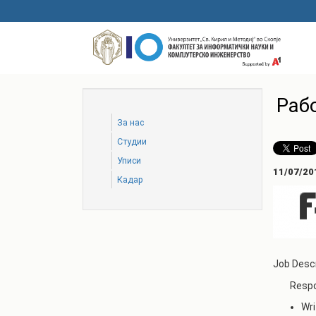
Skip
to
main
content
Рабо
За нас
Студии
Уписи
11/07/20
Кадар
Job Descr
Respons
Wri