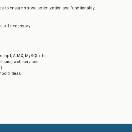
s to ensure strong optimization and functionality
ools if necessary
script, AJAX, MySQL etc
veloping web services
c)
 bold ideas