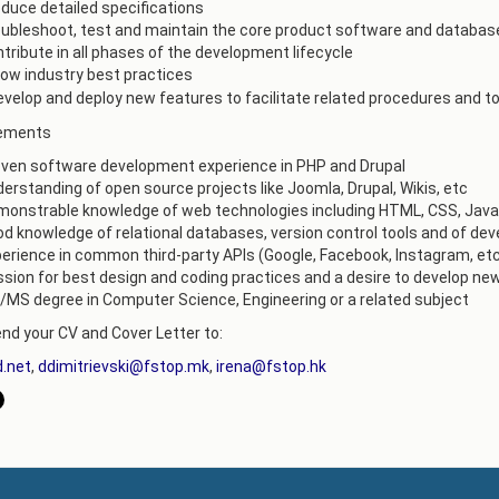
duce detailed specifications
РАСПОРЕД НА
ubleshoot, test and maintain the core product software and database
ЧАСОВИ
ЛАБОРАТОРИИ
tribute in all phases of the development lifecycle
low industry best practices
АКАДЕМСКИ
ИЗВЕШТАИ ЗА
КАЛЕНДАР
evelop and deploy new features to facilitate related procedures and t
ФАКУЛТЕТОТ
ements
ОДБРАНИ
ПАРТНЕРСТВА
ven software development experience in PHP and Drupal
РЕШЕНИЈА
ФИНКИ LIVE
erstanding of open source projects like Joomla, Drupal, Wikis, etc
onstrable knowledge of web technologies including HTML, CSS, Java
ДИПЛОМСКИ/
ЦЕНТРИ
d knowledge of relational databases, version control tools and of de
МАГИСТЕРСКИ
erience in common third-party APIs (Google, Facebook, Instagram, et
ОДБРАНИ
АЛУМНИ
sion for best design and coding practices and a desire to develop new
MS degree in Computer Science, Engineering or a related subject
nd your CV and Cover Letter to:
.net
,
ddimitrievski@fstop.mk
,
irena@fstop.hk