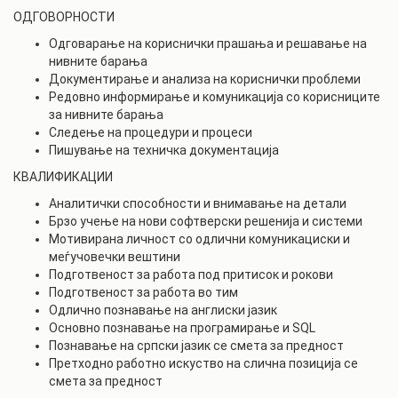
ОДГОВОРНОСТИ
Одговарање на кориснички прашања и решавање на
нивните барања
Документирање и анализа на кориснички проблеми
Редовно информирање и комуникација со корисниците
за нивните барања
Следење на процедури и процеси
Пишување на техничка документација
КВАЛИФИКАЦИИ
Аналитички способности и внимавање на детали
Брзо учење на нови софтверски решенија и системи
Мотивирана личност со одлични комуникациски и
меѓучовечки вештини
Подготвеност за работа под притисок и рокови
Подготвеност за работа во тим
Одлично познавање на англиски јазик
Основно познавање на програмирање и SQL
Познавање на српски јазик се смета за предност
Претходно работно искуство на слична позиција се
смета за предност