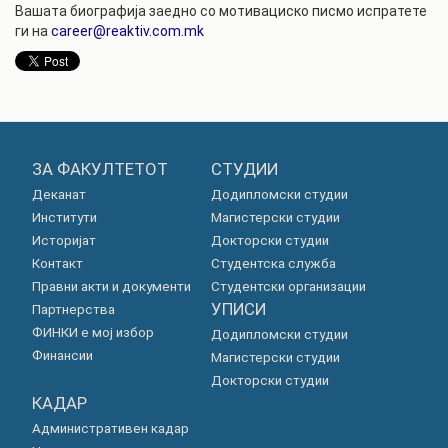
Вашата биографија заедно со мотивациско писмо испратете
ги на
career@reaktiv.com.mk
ЗА ФАКУЛТЕТОТ
СТУДИИ
Деканат
Додипломски студии
Институти
Магистерски студии
Историјат
Докторски студии
Контакт
Студентска служба
Правни акти и документи
Студентски организации
УПИСИ
Партнерства
ФИНКИ е мој избор
Додипломски студии
Финансии
Магистерски студии
Докторски студии
КАДАР
Административен кадар