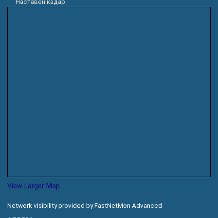
Наставен кадар
View Larger Map
Network visibility provided by FastNetMon Advanced