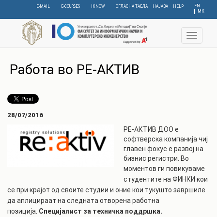
Skip
EN
E-MAIL
E-COURSES
IKNOW
ОГЛАСНА ТАБЛА
НАЈАВА
HELP
МК
to
main
content
Toggle
navigat
Работа во РЕ-АКТИВ
28/07/2016
РЕ-АКТИВ ДОО е
софтверска компанија чиј
главен фокус е развој на
бизнис регистри. Во
моментов
ги повикуваме
студентите на ФИНКИ кои
се при крајот од своите студии и оние кои тукушто
завршиле
да аплицираат на следната отворена работна
позиција:
Специјалист за техничка поддршка.