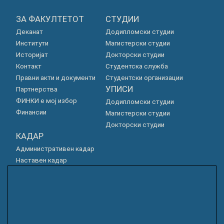
ЗА ФАКУЛТЕТОТ
СТУДИИ
Деканат
Додипломски студии
Институти
Магистерски студии
Историјат
Докторски студии
Контакт
Студентска служба
Правни акти и документи
Студентски организации
УПИСИ
Партнерства
ФИНКИ е мој избор
Додипломски студии
Финансии
Магистерски студии
Докторски студии
КАДАР
Административен кадар
Наставен кадар