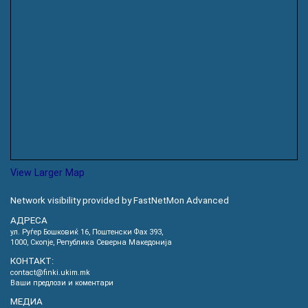
View Larger Map
Network visibility provided by FastNetMon Advanced
АДРЕСА
ул. Руѓер Бошковиќ 16, Пoштенски Фах 393,
1000, Скопје, Република Северна Македонија
КОНТАКТ:
contact@finki.ukim.mk
Ваши предлози и коментари
МЕДИА