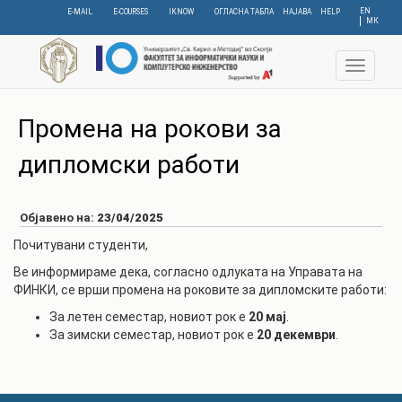
Skip
EN
E-MAIL
E-COURSES
IKNOW
ОГЛАСНА ТАБЛА
НАЈАВА
HELP
МК
to
main
content
Toggle
navigat
Промена на рокови за
дипломски работи
Објавено на:
23/04/2025
Почитувани студенти,
Ве информираме дека, согласно одлуката на Управата на
ФИНКИ, се врши промена на роковите за дипломските работи:
За летен семестар, новиот рок е
20 мај
.
За зимски семестар, новиот рок е
20 декември
.