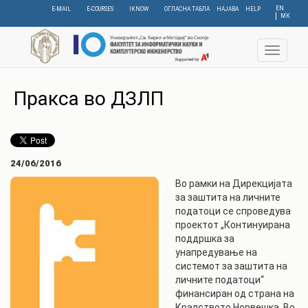
Skip
EN
E-MAIL
E-COURSES
IKNOW
ОГЛАСНА ТАБЛА
НАЈАВА
HELP
МК
to
main
content
Toggle
navigat
Пракса во ДЗЛП
24/06/2016
Во рамки на Дирекцијата
за заштита на личните
податоци се спроведува
проектот „Континуирана
поддршка за
унапредување на
системот за заштита на
личните податоци“
финансиран од страна на
Кралството Норвешка. Во