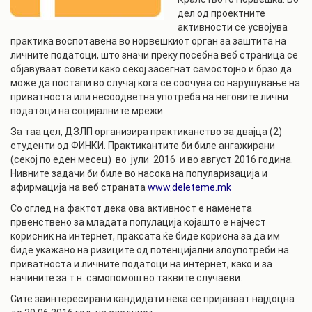
дел од проектните
активности се усвојува
практика воспотавена во норвешкиот орган за заштита на
личните податоци, што значи преку посебна веб страница се
објавуваат совети како секој засегнат самостојно и брзо да
може да постапи во случај кога се соочува со нарушување на
приватноста или несоодветна употреба на неговите лични
податоци на социјалните мрежи.
За таа цел, ДЗЛП организира практиканство за двајца (2)
студенти од ФИНКИ. Практикантите би биле ангажирани
(секој по еден месец) во јули 2016 и во август 2016 година.
Нивните задачи би биле во насока на популаризација и
афирмација на веб страната
www.deleteme.mk
Со оглед на фактот дека ова активност е наменета
првенствено за младата популација којашто е најчест
корисник на интернет, праксата ќе биде корисна за да им
биде укажано на ризиците од потенцијални злоупотреби на
приватноста и личните податоци на интернет, како и за
начините за т.н. самопомош во таквите случаеви.
Сите заинтересирани кандидати нека се пријаваат најдоцна