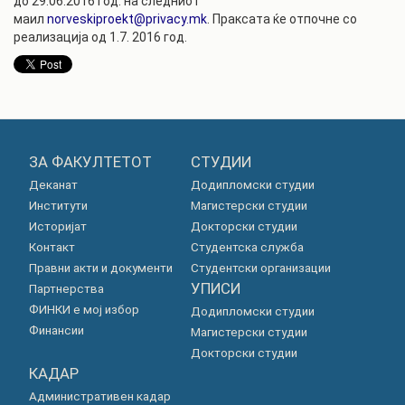
до 29.06.2016 год. на следниот
маил
norveskiproekt@privacy.mk
. Праксата ќе отпочне со
реализација од 1.7. 2016 год.
ЗА ФАКУЛТЕТОТ
СТУДИИ
Деканат
Додипломски студии
Институти
Магистерски студии
Историјат
Докторски студии
Контакт
Студентска служба
Правни акти и документи
Студентски организации
УПИСИ
Партнерства
ФИНКИ е мој избор
Додипломски студии
Финансии
Магистерски студии
Докторски студии
КАДАР
Административен кадар