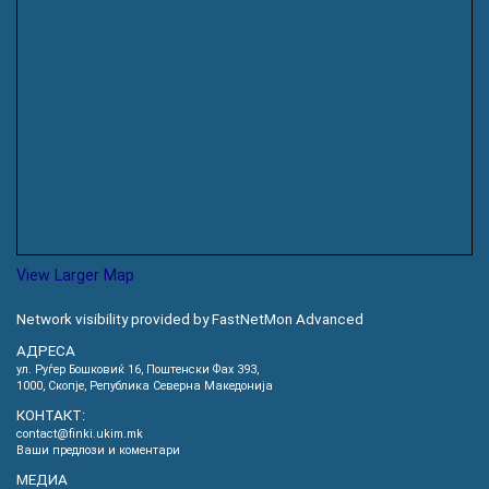
View Larger Map
Network visibility provided by FastNetMon Advanced
АДРЕСА
ул. Руѓер Бошковиќ 16, Пoштенски Фах 393,
1000, Скопје, Република Северна Македонија
КОНТАКТ:
contact@finki.ukim.mk
Ваши предлози и коментари
МЕДИА