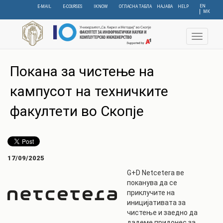
Skip
EN
E-MAIL
E-COURSES
IKNOW
ОГЛАСНА ТАБЛА
НАЈАВА
HELP
МК
to
main
content
Toggle
navigat
Покана за чистење на
кампусот на техничките
факултети во Скопје
17/09/2025
G+D Netcetera ве
поканува да се
приклучите на
иницијативата за
чистење и заедно да
дадеме придонес за