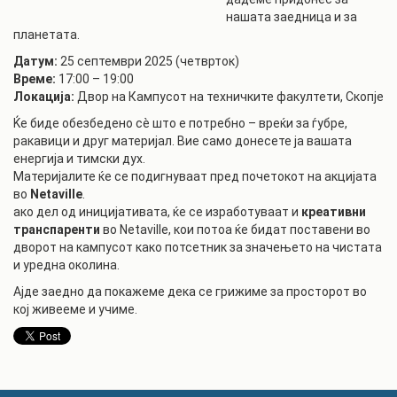
нашата заедница и за
планетата.
Датум:
25 септември 2025 (четврток)
Време:
17:00 – 19:00
Локација:
Двор на Кампусот на техничките факултети, Скопје
Ќе биде обезбедено сè што е потребно – вреќи за ѓубре,
ракавици и друг материјал. Вие само донесете ја вашата
енергија и тимски дух.
Материјалите ќе се подигнуваат пред почетокот на акцијата
во
Netaville
.
ако дел од иницијативата, ќе се изработуваат и
креативни
транспаренти
во Netaville, кои потоа ќе бидат поставени во
дворот на кампусот како потсетник за значењето на чистата
и уредна околина.
Ајде заедно да покажеме дека се грижиме за просторот во
кој живееме и учиме.