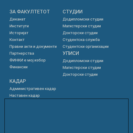
ЗА ФАКУЛТЕТОТ
СТУДИИ
Деканат
Додипломски студии
Институти
Магистерски студии
Историјат
Докторски студии
Контакт
Студентска служба
Правни акти и документи
Студентски организации
УПИСИ
Партнерства
ФИНКИ е мој избор
Додипломски студии
Финансии
Магистерски студии
Докторски студии
КАДАР
Административен кадар
Наставен кадар