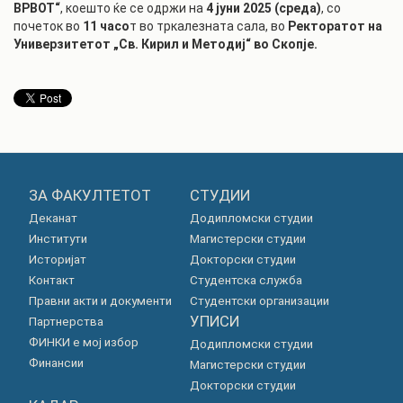
ВРВОТ“
, коешто ќе се одржи на
4 јуни 2025 (среда)
, со
почеток во
11 часо
т во тркалезната сала, во
Ректоратот на
Универзитетот „Св. Кирил и Методиј“ во Скопје.
ЗА ФАКУЛТЕТОТ
СТУДИИ
Деканат
Додипломски студии
Институти
Магистерски студии
Историјат
Докторски студии
Контакт
Студентска служба
Правни акти и документи
Студентски организации
УПИСИ
Партнерства
ФИНКИ е мој избор
Додипломски студии
Финансии
Магистерски студии
Докторски студии