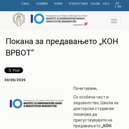
Skip
EN
E-MAIL
E-COURSES
IKNOW
ОГЛАСНА ТАБЛА
НАЈАВА
HELP
МК
to
main
content
Toggle
navigat
Покана за предавањето „КОН
ВРВОТ“
30/05/2025
Почитувани,
Со особена чест и
задоволство, Школа за
докторски студии ве
поканува да
присуствувувате на
предавањето
„КОН