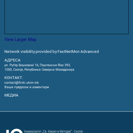
View Larger Map
Network visibility provided by FastNetMon Advanced
АДРЕСА
ул. Руѓер Бошковиќ 16, Пoштенски Фах 393,
1000, Скопје, Република Северна Македонија
КОНТАКТ:
contact@finki.ukim.mk
Ваши предлози и коментари
МЕДИА