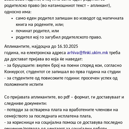
родителско право (во натамошниот текст – апликант),
односно има:
само еден родител запишан во изводот од матичната
книга на родените, или;
починат родител, или
родител кој го загубил родителското право.
Апликантите, најдоцна до
16
.10.2025
годин
а,
на
електронска адреса
arhiva@finki.ukim.mk
треба
да достават пријава во која ќе наведат:
- за бруцошите: вкупен број на поени според кои, согласно
Конкурсот, студентот се запишал во прва година на студии
- за студентите од повисоките години: просечен успех од
положените испити
Со пријавата апликантите, во pdf – формат, ги доставуваат и
следниве документи:
- потврди за остварена плата на вработените членови на
семејството за последната исплатена плата,
- за корисници на социјална помош се доставува последно