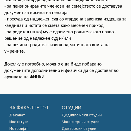
решение/потврда од центарот за социјални работи,
- за пензионираните членови на семејството се доставува
документ за висина на пензија
- пресуда од надлежен суд со утврдена законска издршка за
кандидат и истата се смета како месечен приход
- за родител на кој му е одземено родителското право -
решение од надлежен суд и/или
- за починат родител - извод од матичната книга на
умрените.
Доколку е потребно, можно е да биде побарано
документите дополнително и физички да се достават во
архивата на ФИНКИ.
ЗА ФАКУЛТЕТОТ
СТУДИИ
Деканат
Додипломски студии
Институти
Магистерски студии
Историјат
Докторски студии