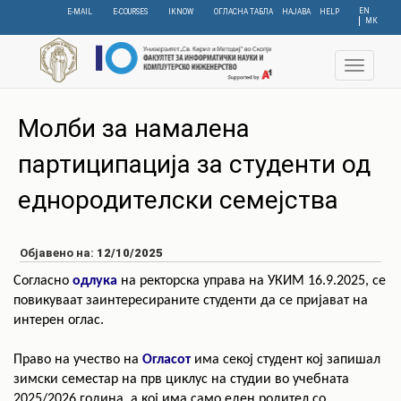
Skip
EN
E-MAIL
E-COURSES
IKNOW
ОГЛАСНА ТАБЛА
НАЈАВА
HELP
МК
to
main
content
Toggle
navigat
Молби за намалена
партиципација за студенти од
еднородителски семејства
Објавено на:
12/10/2025
Согласно
одлука
на ректорска управа на УКИМ 16.9.2025,
се
повикуваат заинтересираните студенти да се пријават на
интерен оглас.
Право на учество на
Огласот
има секој студент кој запишал
зимски семестар на прв циклус на студии во учебната
2025/2026 година, а кој има само еден родител со