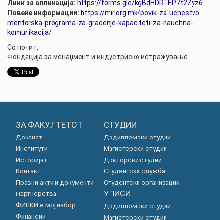
Линк за апликација:
https://forms.gle/kgBdHDRTEP7t2Zyz6
Повеќе информации:
https://mir.org.mk/povik-za-uchestvo-
mentorska-programa-za-gradenje-kapaciteti-za-nauchna-
komunikacija/
Со почит,
Фондација за менаџмент и индустриско истражување
ЗА ФАКУЛТЕТОТ
СТУДИИ
Деканат
Додипломски студии
Институти
Магистерски студии
Историјат
Докторски студии
Контакт
Студентска служба
Правни акти и документи
Студентски организации
УПИСИ
Партнерства
ФИНКИ е мој избор
Додипломски студии
Финансии
Магистерски студии