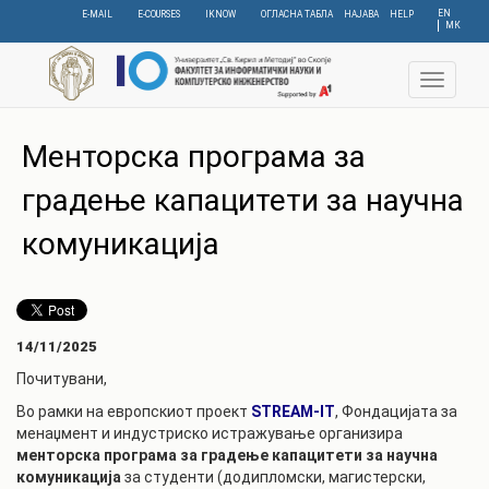
Skip
EN
E-MAIL
E-COURSES
IKNOW
ОГЛАСНА ТАБЛА
НАЈАВА
HELP
МК
to
main
content
Toggle
navigat
Менторска програма за
градење капацитети за научна
комуникација
14/11/2025
Почитувани,
Во рамки на европскиот проект
STREAM-IT
, Фондацијата за
менаџмент и индустриско истражување организира
менторска програма за градење капацитети за научна
комуникација
за студенти (додипломски, магистерски,