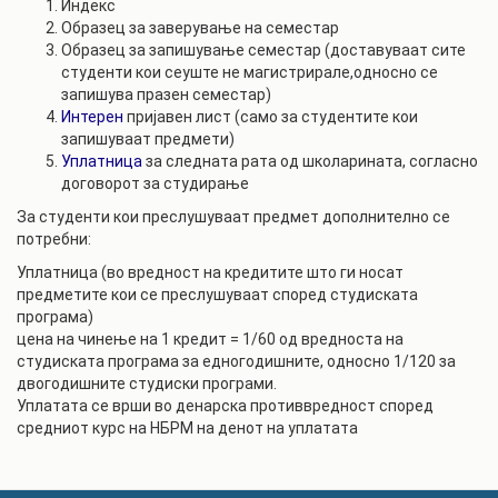
Индекс
Образец за заверување на семестар
Образец за запишување семестар (доставуваат сите
студенти кои сеуште не магистрирале,односно се
запишува празен семестар)
Интерен
пријавен лист (само за студентите кои
запишуваат предмети)
Уплатница
за следната рата од школарината, согласно
договорот за студирање
За студенти кои преслушуваат предмет дополнително се
потребни:
Уплатница (во вредност на кредитите што ги носат
предметите кои се преслушуваат според студиската
програма)
цена на чинење на 1 кредит = 1/60 од вредноста на
студиската програма за едногодишните, односно 1/120 за
двогодишните студиски програми.
Уплатата се врши во денарска противвредност според
средниот курс на НБРМ на денот на уплатата