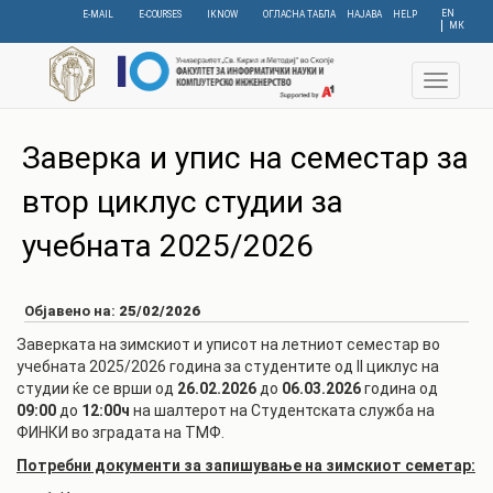
Skip
EN
E-MAIL
E-COURSES
IKNOW
ОГЛАСНА ТАБЛА
НАЈАВА
HELP
МК
to
main
content
Toggle
navigat
Заверка и упис на семестар за
втор циклус студии за
учебната 2025/2026
Објавено на:
25/02/2026
Заверката на зимскиот и уписот на летниот семестар во
учебната 2025/2026 година за студентите од II циклус на
студии ќе се врши од
26.02.2026
до
06.03.2026
година од
09:00
до
12:00ч
на шалтерот на Студентската служба на
ФИНКИ во зградата на ТМФ.
Потребни документи за запишување на зимскиот семетар: