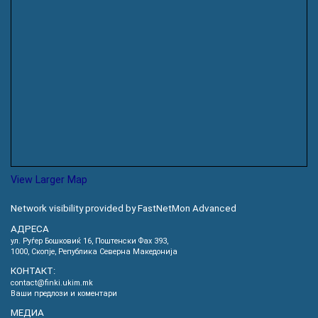
View Larger Map
Network visibility provided by FastNetMon Advanced
АДРЕСА
ул. Руѓер Бошковиќ 16, Пoштенски Фах 393,
1000, Скопје, Република Северна Македонија
КОНТАКТ:
contact@finki.ukim.mk
Ваши предлози и коментари
МЕДИА