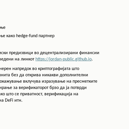
ање
ње како hedge-fund партнер
циски предизвици во децентрализирани финансии
наведени на линкот
https://jordan-public.github.io
.
нерен напредок во криптографијата што
тинита без да открива никакви дополнителни
докажување вклучува изразување на пресметките
ирање за верификаторот брзо да ја потврди
ако што се приватност, верификација на
а DeFi итн.