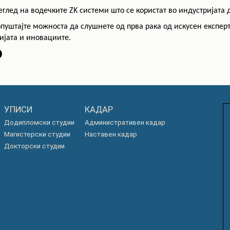
еглед на водечките ZK системи што се користат во индустријата 
опуштајте можноста да слушнете од прва рака од искусен експерт 
ијата и иновациите.
УПИСИ
КАДАР
Додипломски студии
Административен кадар
Магистерски студии
Наставен кадар
Докторски студии