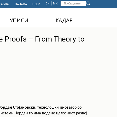
Форма
EN
МК
ТАБЛА
НАЈАВА
HELP
Пребарување
за
УПИСИ
КАДАР
пребарување
ДОДИПЛОМСКИ
НАСТАВЕН КАДАР
 Proofs – From Theory to
СТУДИИ
АДМИНИСТРАТИВЕН
МАГИСТЕРСКИ
КАДАР
СТУДИИ
ДОКТОРСКИ СТУДИИ
MASTER'S STUDIES
FOR INTERNATIONAL
STUDENTS
Јордан Стојановски
, технолошки иноватор со
системи. Јордан го има водено целосниот развој