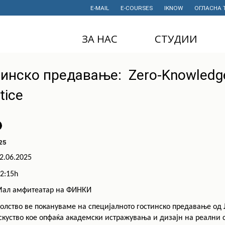
E-MAIL
E-COURSES
IKNOW
ОГЛАСНА 
ЗА НАС
СТУДИИ
ДЕКАНАТ
ДОДИПЛОМСКИ
тинско предавање: Zero-Knowledge
СТУДИИ
ИНСТИТУТИ
tice
МАГИСТЕРСКИ
СТУДИИ
ПРАВНИ АКТИ
И ДОКУМЕНТИ
ДОКТОРСКИ
СТУДИИ
ПРОЕКТИ
25
ПРОФЕСИОНАЛНИ
НАУЧНА
И СТРУЧНИ ОБУКИ
ДЕЈНОСТ
2.06.2025
2:15h
СТУДЕНТСКА
ФИНАНСИИ
СЛУЖБА
ал амфитеатар на ФИНКИ
ИСТОРИЈАТ
СТУДЕНТСКИ
олство ве покануваме на специјалното гостинско предавање од
ОРГАНИЗАЦИИ
ФИНКИ Е МОЈ
скуство кое опфаќа академски истражувања и дизајн на реални 
ИЗБОР