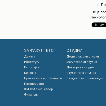
Пр
Не ја пр
технолог
ЗА ФАКУЛТЕТОТ
СТУДИИ
Деканат
Додипломски студии
Институти
Магистерски студии
Историјат
Докторски студии
Контакт
Студентска служба
Правни акти и документи
Студентски организации
Партнерства
ФИНКИ е мој избор
Финансии