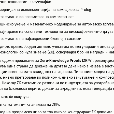
чни технологии, вклучувајќи:
РАСПОРЕД НА
ЧАСОВИ
ЛАБОРАТОРИИ
мерцијална имплементација на компајлер за Prolog
тражување во пресметковна комплексност
АКАДЕМСКИ
ИЗВЕШТАИ ЗА
КАЛЕНДАР
ФАКУЛТЕТОТ
шинско учење и математичко моделирање за автоматско тргув
зајнирање на сопствени технологии за високофреквентно тргува
ОДБРАНИ
ПАРТНЕРСТВА
тражување на најсовремени блокчејн системи
РЕШЕНИЈА
ФИНКИ LIVE
одното време, Јордан активно учествува во меѓународни инова
ДИПЛОМСКИ/
ЦЕНТРИ
 технологии со нула знаење (ZK), освојувајќи бројни награди – 
МАГИСТЕРСКИ
ОДБРАНИ
ќе одржи предавање за
Zero-Knowledge Proofs (ZKPs),
револуцио
АЛУМНИ
ва една страна да докаже на другата дека некоја изјава е вис
ции освен самата валидност на изјавата. Типичниот модел на 
а, нивно претворање во полиноми, нивно зачувување и компрес
. Неколку ZK системи се развиени во индустријата за употреба к
и во блоковски вериги, докази за акредитиви, нова генерација н
ето ќе вклучува:
атка математичка анализа на ZKPs
вед на програмско ниво за тоа како се конструираат ZK доказите