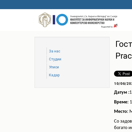
Skip
to
main
content
Гос
За нас
Prac
Студии
Уписи
Кадар
10/06/20
Датум :
1
Време:
1
Место:
М
Со задов
богато и