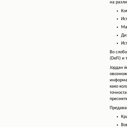
на разли
Ко
Ис
Ма
Ди
Ис
Во слоб
(DeFi) и
Јордан 
овозможу
информа
како кол
точноста
пресметк
Предавањ
Кр
Во