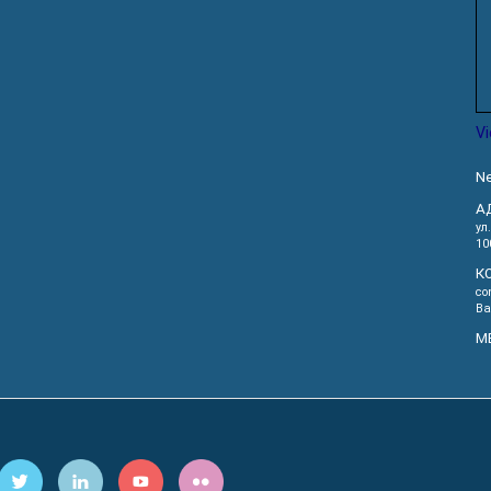
V
Ne
А
ул
10
К
co
Ва
М