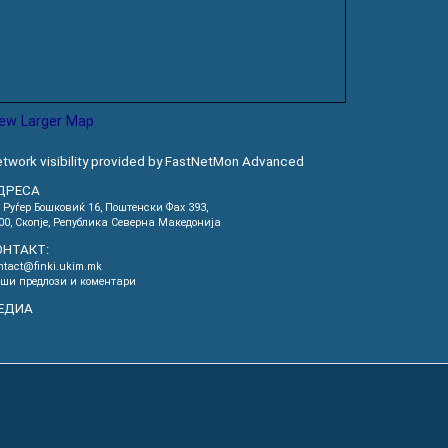
iew Larger Map
twork visibility provided by FastNetMon Advanced
ДРЕСА
. Руѓер Бошковиќ 16, Пoштенски Фах 393,
00, Скопје, Република Северна Македонија
ОНТАКТ:
ntact@finki.ukim.mk
ши предлози и коментари
ЕДИА