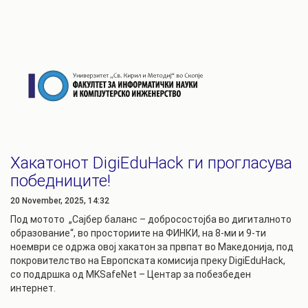
Хакатонот DigiEduHack ги прогласува
победниците!
20 November, 2025, 14:32
Под мотото „Сајбер баланс – добросостојба во дигиталното
образование“, во просториите на ФИНКИ, на 8-ми и 9-ти
ноември се одржа овој хакатон за првпат во Македонија, под
покровителство на Европската комисија преку DigiEduHack,
со поддршка од MKSafeNet – Центар за побезбеден
интернет.