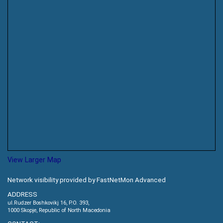
View Larger Map
Network visibility provided by FastNetMon Advanced
ADDRESS
ul.Rudzer Boshkovikj 16, P.O. 393,
1000 Skopje, Republic of North Macedonia