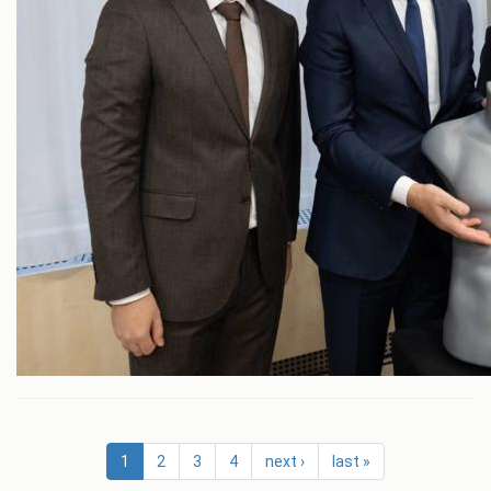
1
2
3
4
next ›
last »