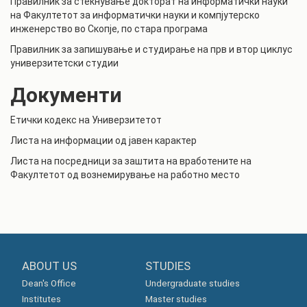
Правилник за стекнување докторат на информатички науки
на Факултетот за информатички науки и компјутерско
инженерство во Скопје, по стара програма
Правилник за запишување и студирање на прв и втор циклус
универзитетски студии
Документи
Етички кодекс на Универзитетот
Листа на информации од јавен карактер
Листа на посредници за заштита на вработените на
Факултетот од вознемирување на работно место
ABOUT US
STUDIES
Dean's Office
Undergraduate studies
Institutes
Master studies