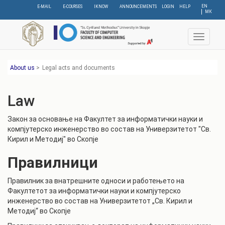
Skip
EN
E-MAIL
E-COURSES
IKNOW
ANNOUNCEMENTS
LOGIN
HELP
МК
to
main
content
Toggle
navigat
About us
>
Legal acts and documents
Law
Закон за основање на Факултет за информатички науки и
компјутерско инженерство во состав на Универзитетот "Св.
Кирил и Методиј" во Скопје
Правилници
Правилник за внатрешните односи и работењето на
Факултетот за информатички науки и компјутерско
инженерство во состав на Универзитетот „Св. Кирил и
Методиј“ во Скопје