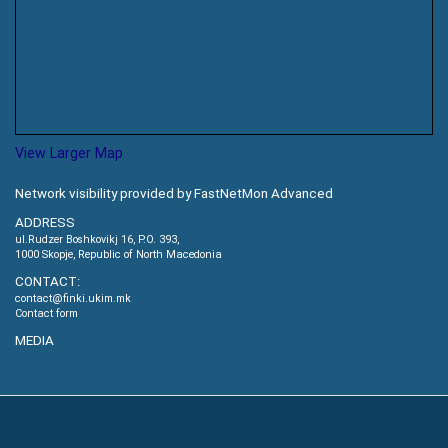
View Larger Map
Network visibility provided by FastNetMon Advanced
ADDRESS
ul.Rudzer Boshkovikj 16, P.O. 393,
1000 Skopje, Republic of North Macedonia
CONTACT:
contact@finki.ukim.mk
Contact form
MEDIA