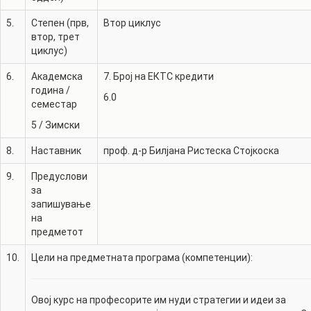
5.
Степен (прв,
Втор циклус
втор, трет
циклус)
6.
Академска
7. Број на ЕКТС кредити
година /
6.0
семестар
5
/
Зимски
8.
Наставник
проф. д-р
Билјана Ристеска Стојкоска
9.
Предуслови
за
запишување
на
предметот
10.
Цели на предметната програма (компетенции):
Овој курс на професорите им нуди стратегии и идеи за