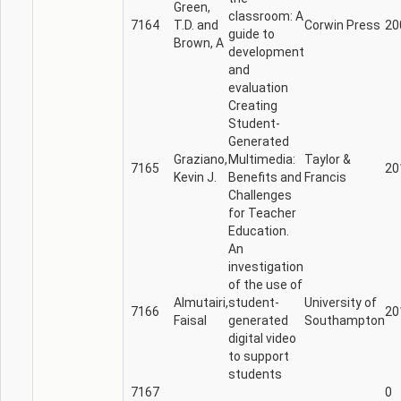
Green,
classroom: A
7164
T.D. and
Corwin Press
20
guide to
Brown, A
development
and
evaluation
Creating
Student-
Generated
Graziano,
Multimedia:
Taylor &
7165
20
Kevin J.
Benefits and
Francis
Challenges
for Teacher
Education.
An
investigation
of the use of
Almutairi,
student-
University of
7166
20
Faisal
generated
Southampton
digital video
to support
students
7167
0