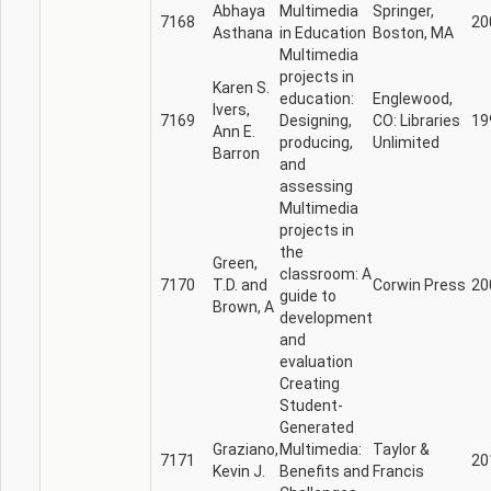
Abhaya
Multimedia
Springer,
7168
20
Asthana
in Education
Boston, MA
Multimedia
projects in
Karen S.
education:
Englewood,
Ivers,
7169
Designing,
CO: Libraries
19
Ann E.
producing,
Unlimited
Barron
and
assessing
Multimedia
projects in
the
Green,
classroom: A
7170
T.D. and
Corwin Press
20
guide to
Brown, A
development
and
evaluation
Creating
Student-
Generated
Graziano,
Multimedia:
Taylor &
7171
20
Kevin J.
Benefits and
Francis