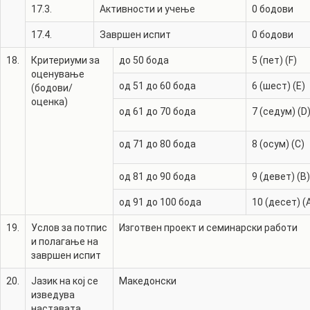
17.3.
Активности и учење
0
бодови
17.4.
Завршен испит
0
бодови
18.
Критериуми за
до 50 бода
5 (пет) (F)
оценување
од 51 до 60 бода
6 (шест) (E)
(бодови/
оценка)
од 61 до 70 бода
7 (седум) (D
од 71 до 80 бода
8 (осум) (C)
од 81 до 90 бода
9 (девет) (B)
од 91 до 100 бода
10 (десет) (
19.
Услов за потпис
Изготвен проект и семинарски работи
и полагање на
завршен испит
20.
Јазик на кој се
Македонски
изведува
наставата