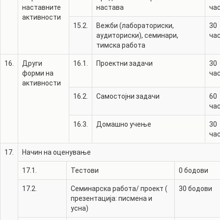
наставните
настава
ча
активности
15.2.
Вежби (лабораториски,
30
аудиториски), семинари,
ча
тимска работа
16.
Други
16.1.
Проектни задачи
30
форми на
ча
активности
16.2.
Самостојни задачи
60
ча
16.3.
Домашно учење
30
ча
17.
Начин на оценување
17.1.
Тестови
0
бодови
17.2.
Семинарска работа/ проект (
30
бодови
презентација: писмена и
усна)