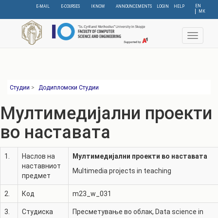
Skip
EN
E-MAIL
E-COURSES
IKNOW
ANNOUNCEMENTS
LOGIN
HELP
МК
to
main
content
Toggle
navigat
Студии
>
Додипломски Студии
Мултимедијални проекти
во наставата
1.
Наслов на
Мултимедијални проекти во наставата
наставниот
Multimedia projects in teaching
предмет
2.
Код
m23_w_031
3.
Студиска
Пресметување во облак
,
Data science in