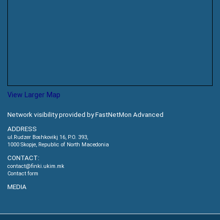
View Larger Map
Network visibility provided by FastNetMon Advanced
ADDRESS
ul.Rudzer Boshkovikj 16, P.O. 393,
1000 Skopje, Republic of North Macedonia
CONTACT:
contact@finki.ukim.mk
Contact form
MEDIA