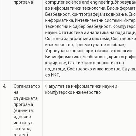
програма
computer science and engineering
,
Управува
во информатички технологии
,
Биоинформат
Безбедност, криптографија и кодирање
,
Еко
информатика
,
Интелигентни системи
,
Интер
технологии и сајбер безбедност
,
Компјутерс
науки
,
Статистика и аналитика на податоци
Софтвер за вградливи системи
,
Софтверско
инженерство
,
Пресметување во облак
,
Управување во информатички технологии
,
Биоинформатика
,
Безбедност, криптографиј
кодирање
,
Статистика и аналитика на
податоци
,
Софтверско инженерство
,
Едукац
со ИКТ
,
4.
Организатор
Факултет за информатички науки и
на
компјутерско инженерство
студиската
програма
(единица,
односно
институт,
катедра,
оддел)