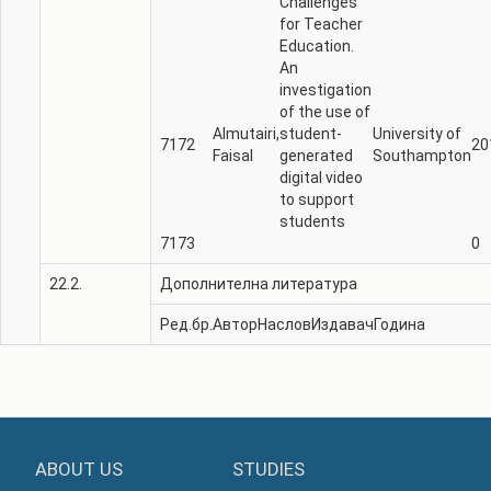
Challenges
for Teacher
Education.
An
investigation
of the use of
Almutairi,
student-
University of
7172
20
Faisal
generated
Southampton
digital video
to support
students
7173
0
22.2.
Дополнителна литература
Ред.бр.
Автор
Наслов
Издавач
Година
ABOUT US
STUDIES