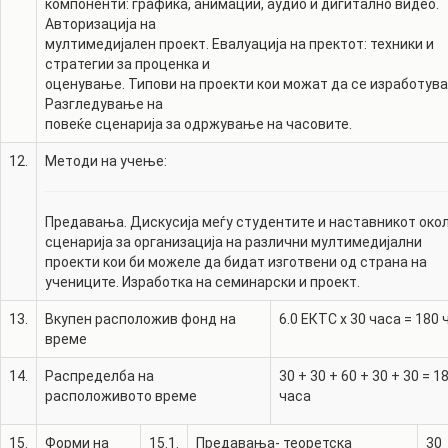
компоненти: графика, анимации, аудио и дигитално видео.
Авторизација на
мултимедијален проект. Евалуација на пректот: техники и
стратегии за проценка и
оценување. Типови на проекти кои можат да се изработува
Разгледување на
повеќе сценарија за одржување на часовите.
12.
Методи на учење:
Предавања. Дискусија меѓу студентите и наставникот око
сценарија за организација на различни мултимедијални
проекти кои би можеле да бидат изготвени од страна на
учениците. Изработка на семинарски и проект.
13.
Вкупен расположив фонд на
6.0
ЕКТС x 30 часа =
180
време
14.
Распределба на
30
+
30
+
60
+
30
+
30
=
1
расположивото време
часа
15.
Форми на
15.1.
Предавања- теоретска
30