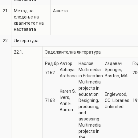
21.
Метод на
Анкета
следење на
квалитетот на
наставата
22.
Литература
22.1.
Задолжителна литература
Ред.бр.
Автор
Наслов
Издавач
Го
Abhaya
Multimedia
Springer,
7162
20
Asthana
in Education
Boston, MA
Multimedia
projects in
Karen S.
education:
Englewood,
Ivers,
7163
Designing,
CO: Libraries
19
Ann E.
producing,
Unlimited
Barron
and
assessing
Multimedia
projects in
the