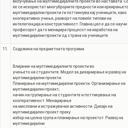
вклучување на мултимедијалните проекти во наставата. Со
ќе се искористат многубројните предности кои креирањето
мултимедијални проекти ги поттикнува кај учениците, како
кооперативно учење, развојот на повеќе типови на
интелегенција и конструктивност. Главна цел е да се научи
професорот да го менаџира процесот на изработка на
мултимедијални проекти од страна на учениците.
11.
Содржина на предметната програма:
Влијание на мултимедијалните проекти во
учењето на студентите. Модел за дизајнирање и развој на
мултимедијални проекти.
Планирање на мултимедијални проекти. Организирање на
мултимедијален проект,
начин на групирање на студентите и поттикување на
кооперативност. Менаџирање
на мисловни и истражувачки активности. Дизајн на
мултимедијален проект преку
избор на целна група и планирање на проектот. Развој на
мултимедијални