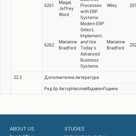
Magal,
6261
Processes
Wiley
20
Jeffrey
with ERP
Word
Systems
Modern ERP:
Select,
Implement,
Marianne
and Use
Marianne
6262
20
Bradford
Today`s
Bradford
Advanced
Business
Systems
22.2.
Дополнителна литература
Ред.бр.
Автор
Наслов
Издавач
Година
ABOUT US
STUDIES