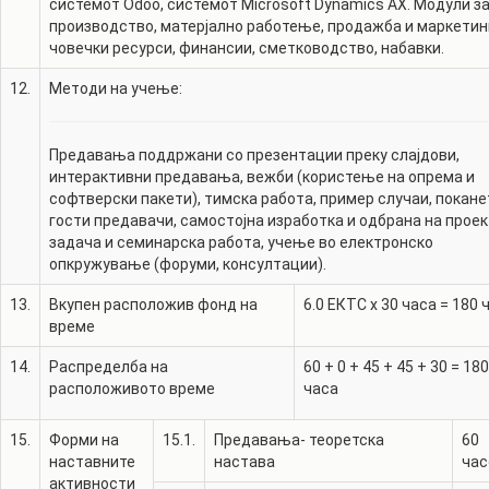
системот Odoo, системот Microsoft Dynamics AX. Модули з
производство, матерјално работење, продажба и маркетин
човечки ресурси, финансии, сметководство, набавки.
12.
Методи на учење:
Предавања поддржани со презентации преку слајдови,
интерактивни предавања, вежби (користење на опрема и
софтверски пакети), тимска работа, пример случаи, покане
гости предавачи, самостојна изработка и одбрана на прое
задача и семинарска работа, учење во електронско
опкружување (форуми, консултации).
13.
Вкупен расположив фонд на
6.0
ЕКТС x 30 часа =
180
време
14.
Распределба на
60
+
0
+
45
+
45
+
30
=
180
расположивото време
часа
15.
Форми на
15.1.
Предавања- теоретска
60
наставните
настава
час
активности