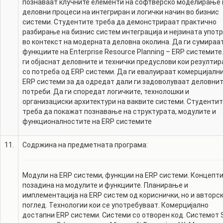
познаваат клучните елементи на софтверско моделирање 
деловни процеси на интегриран и логички начин во бизнис
системи. Студентите треба да демонстрираат практично
разбирање на бизнис систем интеграција и нејзината упот
во контекст на модерната деловна околина. Да ги сумираа
функциите на Enterprise Resource Planning – ERP системите
ги објаснат деловните и технички предуслови кои резултир
со потреба од ERP системи. Да ги евалуираат комерцијалн
ERP системи за да одредат дали ги задоволуваат деловни
потреби. Да ги споредат логичките, технолошки и
организациски архитектури на ваквите системи. Студентит
треба да покажат познавање на структурата, модулите и
функционалностите на ERP системите
11.
Содржина на предметната програма:
Модули на ERP системи, функции на ERP системи. Концепти
позадина на модулите и функциите. Планирање и
имплементација на ERP систем од кориснички, но и авторс
поглед. Технологии кои се употребуваат. Комерцијално
достапни ERP системи. Системи со отворен код. Системот 