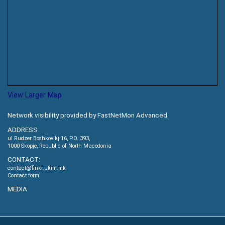
View Larger Map
Network visibility provided by FastNetMon Advanced
ADDRESS
ul.Rudzer Boshkovikj 16, P.O. 393,
1000 Skopje, Republic of North Macedonia
CONTACT:
contact@finki.ukim.mk
Contact form
MEDIA