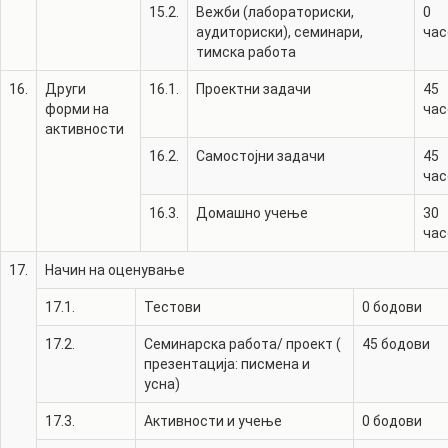
15.2.
Вежби (лабораториски,
0
аудиториски), семинари,
час
тимска работа
16.
Други
16.1.
Проектни задачи
45
форми на
час
активности
16.2.
Самостојни задачи
45
час
16.3.
Домашно учење
30
час
17.
Начин на оценување
17.1.
Тестови
0
бодови
17.2.
Семинарска работа/ проект (
45
бодови
презентација: писмена и
усна)
17.3.
Активности и учење
0
бодови