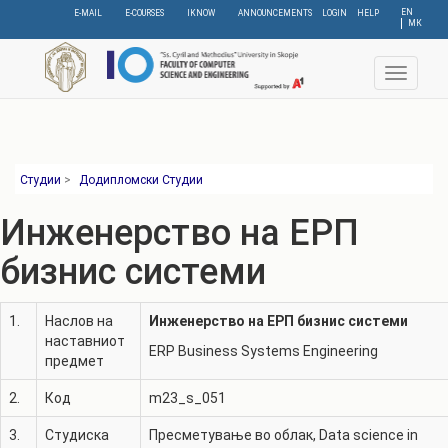
Skip
EN
E-MAIL
E-COURSES
IKNOW
ANNOUNCEMENTS
LOGIN
HELP
МК
to
main
content
Toggle
navigat
Студии
>
Додипломски Студии
Инженерство на ЕРП
бизнис системи
1.
Наслов на
Инженерство на ЕРП бизнис системи
наставниот
ERP Business Systems Engineering
предмет
2.
Код
m23_s_051
3.
Студиска
Пресметување во облак
,
Data science in