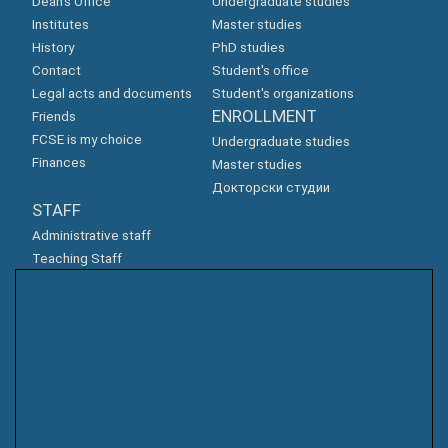
Dean's Office
Undergraduate studies
Institutes
Master studies
History
PhD studies
Contact
Student's office
Legal acts and documents
Student's organizations
ENROLLMENT
Friends
FCSE is my choice
Undergraduate studies
Finances
Master studies
Докторски студии
STAFF
Administrative staff
Teaching Staff