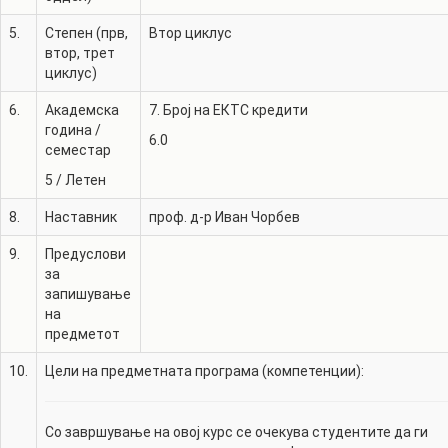
5.
Степен (прв,
Втор циклус
втор, трет
циклус)
6.
Академска
7. Број на ЕКТС кредити
година /
6.0
семестар
5
/
Летен
8.
Наставник
проф. д-р
Иван Чорбев
9.
Предуслови
за
запишување
на
предметот
10.
Цели на предметната програма (компетенции):
Со завршување на овој курс се очекува студентите да ги