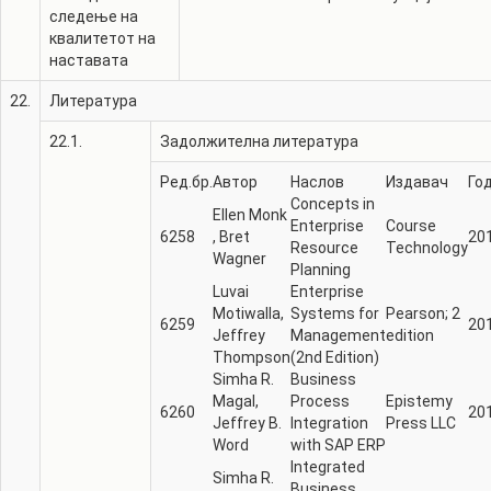
следење на
квалитетот на
наставата
22.
Литература
22.1.
Задолжителна литература
Ред.бр.
Автор
Наслов
Издавач
Го
Concepts in
Ellen Monk
Enterprise
Course
6258
,‎ Bret
20
Resource
Technology
Wagner
Planning
Luvai
Enterprise
Motiwalla,‎
Systems for
Pearson; 2
6259
20
Jeffrey
Management
edition
Thompson
(2nd Edition)
Simha R.
Business
Magal,‎
Process
Epistemy
6260
20
Jeffrey B.
Integration
Press LLC
Word
with SAP ERP
Integrated
Simha R.
Business