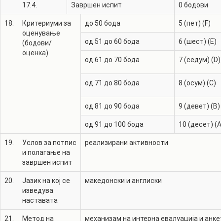
17.4.
Завршен испит
0
бодови
18.
Критериуми за
до 50 бода
5 (пет) (F)
оценување
од 51 до 60 бода
6 (шест) (E)
(бодови/
оценка)
од 61 до 70 бода
7 (седум) (D)
од 71 до 80 бода
8 (осум) (C)
од 81 до 90 бода
9 (девет) (B)
од 91 до 100 бода
10 (десет) (A
19.
Услов за потпис
реализирани активности
и полагање на
завршен испит
20.
Јазик на кој се
македонски и англиски
изведува
наставата
21.
Метод на
механизам на интерна евалуација и анке