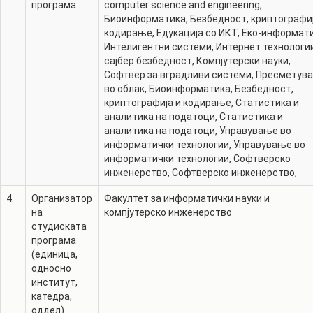
програма
computer science and engineering
,
Биоинформатика
,
Безбедност, криптографиј
кодирање
,
Едукација со ИКТ
,
Еко-информат
Интелигентни системи
,
Интернет технологи
сајбер безбедност
,
Компјутерски науки
,
Софтвер за вградливи системи
,
Пресметув
во облак
,
Биоинформатика
,
Безбедност,
криптографија и кодирање
,
Статистика и
аналитика на податоци
,
Статистика и
аналитика на податоци
,
Управување во
информатички технологии
,
Управување во
информатички технологии
,
Софтверско
инженерство
,
Софтверско инженерство
,
4.
Организатор
Факултет за информатички науки и
на
компјутерско инженерство
студиската
програма
(единица,
односно
институт,
катедра,
оддел)