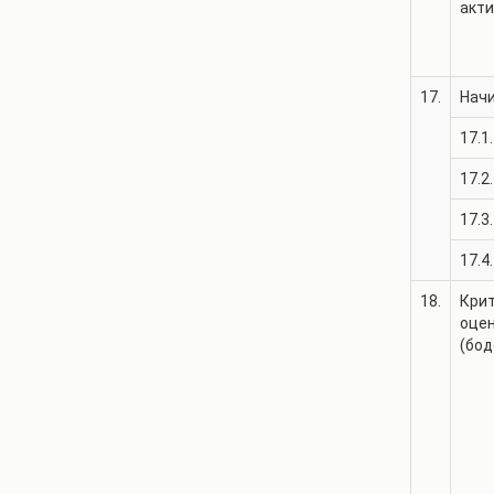
акт
17.
Нач
17.1.
17.2.
17.3.
17.4.
18.
Крит
оце
(бод