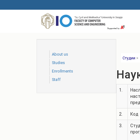
Skip
to
main
content
About us
Студии
>
Studies
Наук
Еnrollments
Staff
1.
Насл
нас
пре
2.
Код
3.
Сту
про