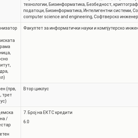
технологии
,
Биоинформатика
,
Безбедност, криптограф
АКАДЕМСКИ
КАЛЕНДАР
податоци
,
Биоинформатика
,
Интелигентни системи
,
Со
ПАРТНЕРСТВА
computer science and engineering
,
Софтверско инжене
ОДБРАНИ
ФИНКИ LIVE
анизатор
Факултет за информатички науки и компјутерско инже
РЕШЕНИЈА
ЦЕНТРИ
диската
АЛУМНИ
грама
ница,
осно
итут,
дра,
ел)
ен (прв,
Втор циклус
, трет
ус)
демска
7. Број на ЕКТС кредити
на /
6.0
естар
етен