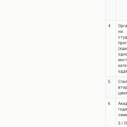
4.
Орг
на
сту
про
(еди
одн
инст
кате
одд
5.
Степ
втор
цикл
6.
Ака
годи
сем
5
/
Л