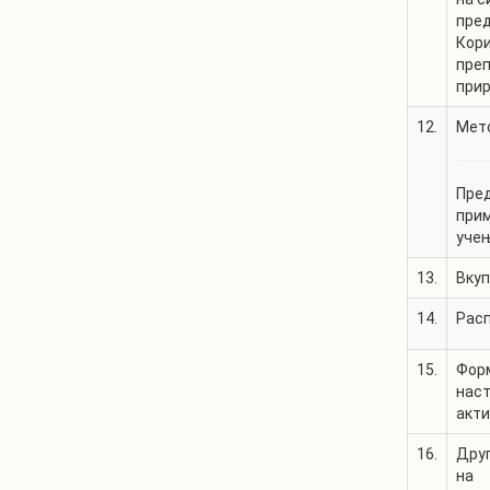
пред
Кори
преп
прир
12.
Мето
Пред
прим
уче
13.
Вкуп
14.
Рас
15.
Фор
нас
акт
16.
Дру
на