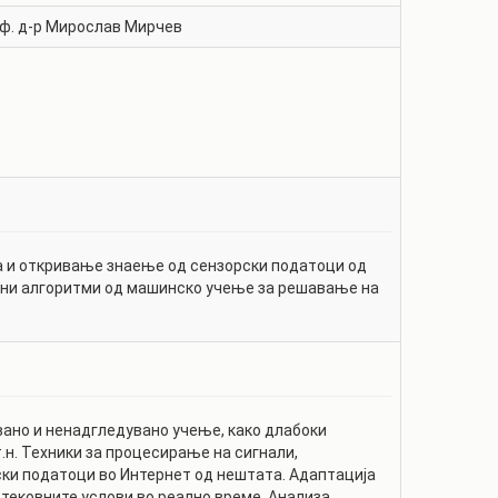
ф. д-р
Мирослав Мирчев
а и откривање знаење од сензорски податоци од
едни алгоритми од машинско учење за решавање на
ано и ненадгледувано учење, како длабоки
.н. Техники за процесирање на сигнали,
ски податоци во Интернет од нештата. Адаптација
тековните услови во реално време. Анализа,