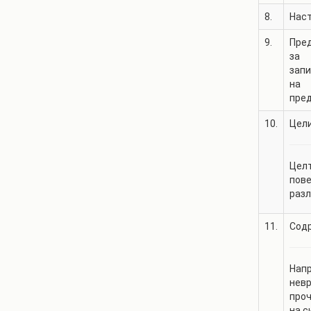
8.
Нас
9.
Пре
за
зап
на
пре
10.
Цели
Целт
пове
разл
11.
Содр
Напр
невр
проч
на с