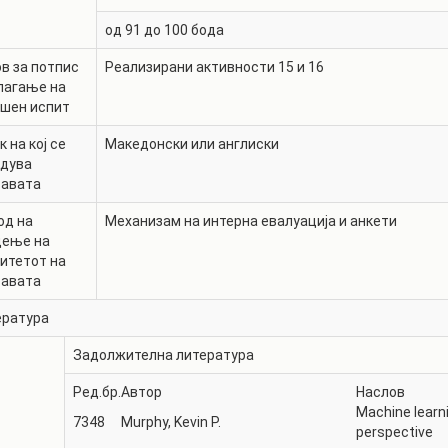
од 91 до 100 бода
в за потпис
Реализирани активности 15 и 16
лагање на
ршен испит
к на кој се
Македонски или англиски
едува
тавата
од на
Механизам на интерна евалуација и анкети
дење на
итетот на
тавата
ература
Задолжителна литература
Ред.бр.
Автор
Наслов
Machine learni
7348
Murphy, Kevin P.
perspective