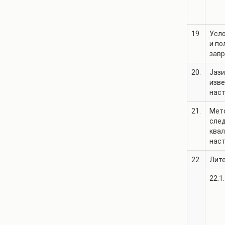
19.
Усло
и по
зав
20.
Јази
изв
нас
21.
Мет
сле
квал
нас
22.
Лит
22.1.