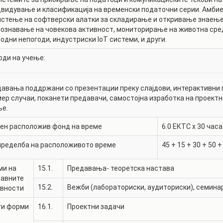
видување и класификација на временски податочни серии. Амбие
стење на софтверски алатки за складирање и откривање знаење 
ознавање на човекова активност, мониторирање на животна сре
одни непогоди, индустриски IoT системи, и други.
ди на учење:
авања поддржани со презентации преку слајдови, интерактивни 
ер случаи, поканети предавачи, самостојна изработка на проектн
ње.
ен расположив фонд на време
6.0
ЕКТС x 30 часа
пределба на расположивото време
45
+
15
+
30
+
50
ми на
15.1.
Предавања- теоретска настава
тавните
15.2.
Вежби (лабораториски, аудиториски), семина
ивности
ги форми
16.1.
Проектни задачи