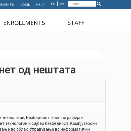
Search
EN
МК
EMENTS
LOGIN
HELP
Search
form
ЕNROLLMENTS
STAFF
NDERGRADUATE STUDIES
TEACHING STAFF
ASTER'S STUDIES
ADMINISTRATIVE
STAFF
HD STUDIES
нет од нештата
ASTER'S STUDIES FOR
NTERNATIONAL STUDENTS
UNDERGRADUATE
NTERNATIONAL STUDENTS
 технологии
,
Безбедност, криптографија и
ет технологии и сајбер безбедност
,
Компјутерски
вање во облак
,
Управување во информатички