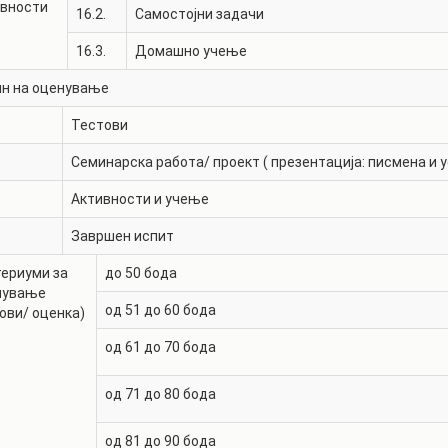
ивности
16.2.
Самостојни задачи
16.3.
Домашно учење
ин на оценување
Тестови
Семинарска работа/ проект ( презентација: писмена и у
Активности и учење
Завршен испит
ериуми за
до 50 бода
нување
од 51 до 60 бода
ови/ оценка)
од 61 до 70 бода
од 71 до 80 бода
од 81 до 90 бода