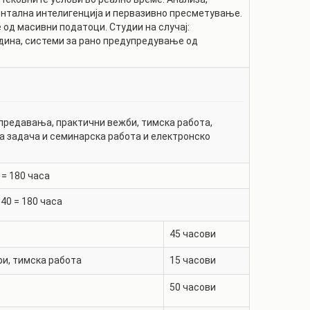
нтална интелигенција и первазивно пресметување.
од масивни податоци. Студии на случај:
дина, системи за рано предупредување од
предавања, практични вежби, тимска работа,
а задача и семинарска работа и електронско
 =
180
часа
+
40
=
180
часа
45
часови
ри, тимска работа
15
часови
50
часови