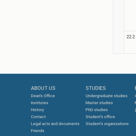
22.2.
ABOUT US
STUDIES
Dean's Office
Undergraduate studies
Institutes
Master studies
History
PhD studies
Contact
Student's office
Legal acts and documents
Student's organizations
Friends