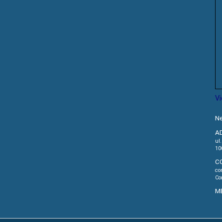
V
Ne
A
ul
10
C
co
Co
M