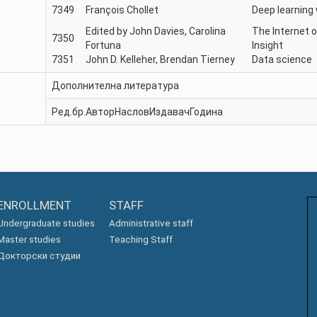
7349
François Chollet
Deep learning
Edited by John Davies, Carolina
The Internet o
7350
Fortuna
Insight
7351
John D. Kelleher, Brendan Tierney
Data science
Дополнителна литература
Ред.бр.
Автор
Наслов
Издавач
Година
ENROLLMENT
STAFF
Undergraduate studies
Administrative staff
Master studies
Teaching Staff
Докторски студии