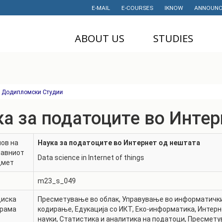
E-MAIL
E-COURSES
IKNOW
ANNOUNC
ABOUT US
STUDIES
DEAN'S OFFICE
UNDERGRADUATE
U
STUDIES
НАУЧНА
M
ДЕЈНОСТ
MASTER STUDIES
Додипломски Студии
P
PROJECTS
PHD STUDIES
а за податоците во Интер
M
LABORATORIES
TRAINING
I
ов на
Наука за податоците во Интернет од нештата
HISTORY
STUDENT'S
тавниот
OFFICE
I
Data science in Internet of things
дмет
CONTACT
STUDENT'S
m23_s_049
ORGANIZATIONS
AWARDS AND
ACHIEVEMENTS
диска
Пресметување во облак
,
Управување во информатички
STUDENT
грама
кодирање
,
Едукација со ИКТ
,
Еко-информатика
,
Интерн
TIMETABLES
PARTNERSHIP
науки
,
Статистика и аналитика на податоци
,
Пресмету
PROGRAM