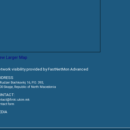
iew Larger Map
twork visibility provided by FastNetMon Advanced
DDRESS
.Rudzer Boshkovikj 16, P.O. 393,
00 Skopje, Republic of North Macedonia
ONTACT:
ntact@finki.ukim.mk
ntact form
EDIA