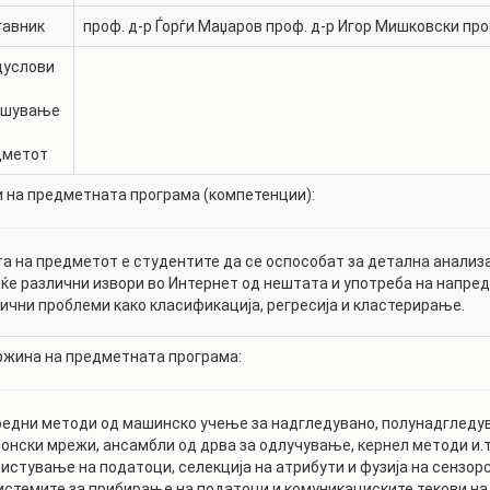
тавник
проф. д-р
Ѓорѓи Маџаров
проф. д-р
Игор Мишковски
про
дуслови
ишување
дметот
 на предметната програма (компетенции):
а на предметот е студентите да се оспособат за детална анализ
ќе различни извори во Интернет од нештата и употреба на напр
ични проблеми како класификација, регресија и кластерирање.
жина на предметната програма:
едни методи од машинско учење за надгледувано, полунадгледув
онски мрежи, ансамбли од дрва за одлучување, кернел методи и.т
истување на податоци, селекција на атрибути и фузија на сензор
истемите за прибирање на податоци и комуникациските текови на 