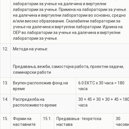
лаборатории за учење на далечина и виртуелни
лаборатории за учење. Примена на лаборатории за учење
на далечина и виртуелни лаборатории во основно, средно
и/или високо образование. Скалабилни лаборатории за
учење на далечина и виртуелни лаборатории. Иднина на
ОЕР во лаборатории за учење на далечина и виртуелни
лаборатории за учење.
12.
Методи на учење:
Предавања, вежби, самостојна работа, проектни задачи,
семинарски работи
13.
Вкупен расположив фонд на
6.0
ЕКТС x 30 часа =
180
време
часа
14.
Распределба на
30
+
45
+
30
+
30
+
45
=
18
расположивото време
часа
15.
Форми на
15.1.
Предавања- теоретска
30
наставните
настава
часов