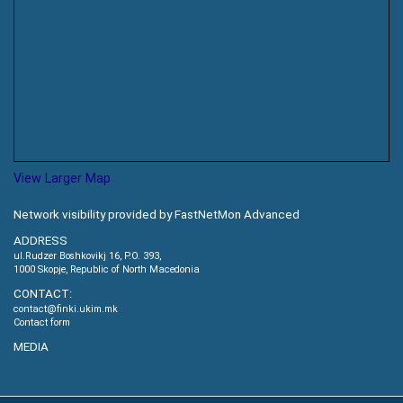
View Larger Map
Network visibility provided by FastNetMon Advanced
ADDRESS
ul.Rudzer Boshkovikj 16, P.O. 393,
1000 Skopje, Republic of North Macedonia
CONTACT:
contact@finki.ukim.mk
Contact form
MEDIA