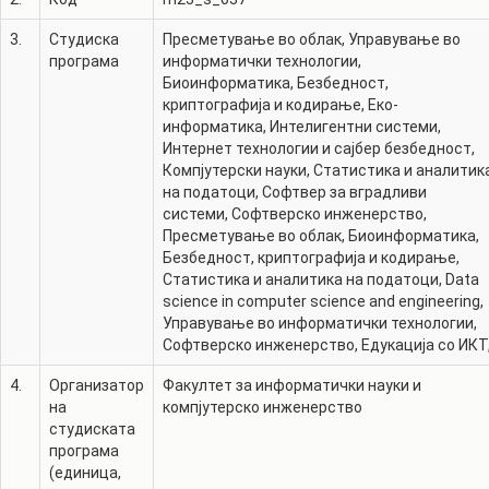
3.
Студиска
Пресметување во облак
,
Управување во
програма
информатички технологии
,
Биоинформатика
,
Безбедност,
криптографија и кодирање
,
Еко-
информатика
,
Интелигентни системи
,
Интернет технологии и сајбер безбедност
,
Компјутерски науки
,
Статистика и аналитик
на податоци
,
Софтвер за вградливи
системи
,
Софтверско инженерство
,
Пресметување во облак
,
Биоинформатика
,
Безбедност, криптографија и кодирање
,
Статистика и аналитика на податоци
,
Data
science in computer science and engineering
,
Управување во информатички технологии
,
Софтверско инженерство
,
Едукација со ИКТ
4.
Организатор
Факултет за информатички науки и
на
компјутерско инженерство
студиската
програма
(единица,