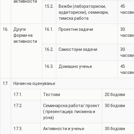
активности
15.2.
Вежби (лабораториски,
45
аудиториски), семинари,
часов
тимска работа
16.
Други
16.1.
Проектни задачи
30
форми на
часов
активности
16.2.
Самостојни задачи
30
часов
16.3.
Домашно учење
45
часов
17.
Начин на оценување
17.1.
Тестови
20
бодови
17.2.
Семинарска работа/ проект
30
бодови
( презентација: писмена и
усна)
17.3.
Активности и учење
30
бодови