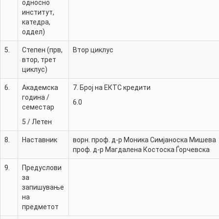
односно
институт,
катедра,
оддел)
5.
Степен (прв,
Втор циклус
втор, трет
циклус)
6.
Академска
7. Број на ЕКТС кредити
година /
6.0
семестар
5
/
Летен
8.
Наставник
ворн. проф. д-р
Моника Симјаноска Мишева
проф. д-р
Магдалена Костоска Ѓорчевска
9.
Предуслови
за
запишување
на
предметот