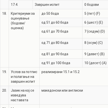
17.4.
Завршен испит
0
бодови
18.
Критериуми за
до 50 бода
5 (пет) (F)
оценување
од 51 до 60 бода
6 (шест) (E)
(бодови/
оценка)
од 61 до 70 бода
7 (седум) (D)
од 71 до 80 бода
8 (осум) (C)
од 81 до 90 бода
9 (девет) (B)
од 91 до 100 бода
10 (десет) (A)
19.
Услов за потпис
реализирани 15.1 и 15.2
и полагање на
завршен испит
20.
Јазик на кој се
македонски или англиски
изведува
наставата