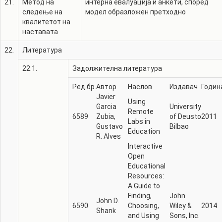
21.
Метод на
интерна евалуација и анкети, според
следење на
модел образложен претходно
квалитетот на
наставата
22.
Литература
22.1.
Задолжителна литература
Ред.бр.
Автор
Наслов
Издавач
Годин
Javier
Using
Garcia
University
Remote
6589
Zubia,
of Deusto
2011
Labs in
Gustavo
Bilbao
Education
R. Alves
Interactive
Open
Educational
Resources:
A Guide to
Finding,
John
John D.
6590
Choosing,
Wiley &
2014
Shank
and Using
Sons, Inc.