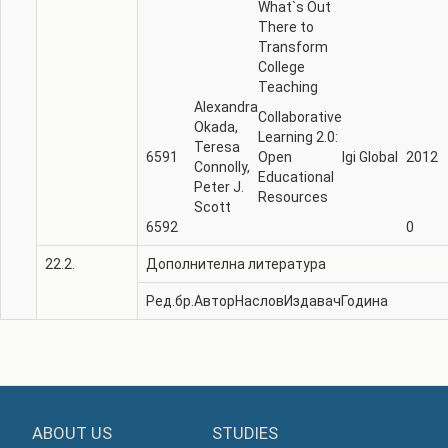
What`s Out
There to
Transform
College
Teaching
Alexandra
Collaborative
Okada,
Learning 2.0:
Teresa
6591
Open
Igi Global
2012
Connolly,
Educational
Peter J.
Resources
Scott
6592
0
22.2.
Дополнителна литература
Ред.бр.
Автор
Наслов
Издавач
Година
ABOUT US
STUDIES