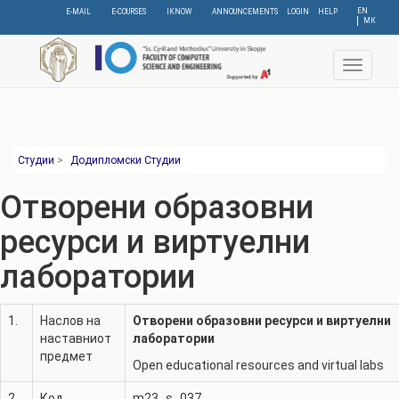
Skip
EN
E-MAIL
E-COURSES
IKNOW
ANNOUNCEMENTS
LOGIN
HELP
МК
to
main
content
Toggle
navigat
Студии
>
Додипломски Студии
Отворени образовни
ресурси и виртуелни
лаборатории
1.
Наслов на
Отворени образовни ресурси и виртуелни
наставниот
лаборатории
предмет
Open educational resources and virtual labs
2.
Код
m23_s_037