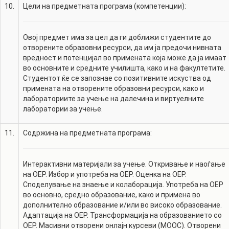
10.
Цели на предметната програма (компетенции):
Овој предмет има за цел да ги доближи студентите до
отворените образовни ресурси, да им ја предочи нивната
вредност и потенцијал во примената која може да ја имаат
во основните и средните училишта, како и на факултетите.
Студентот ќе се запознае со позитивните искуства од
примената на отворените образовни ресурси, како и
лабораториите за учење на далечина и виртуелните
лаборатории за учење.
11.
Содржина на предметната програма:
Интерактивни материјали за учење. Откривање и наоѓање
на ОЕР. Избор и употреба на ОЕР. Оценка на ОЕР.
Споделување на знаење и колаборација. Употреба на ОЕР
во основно, средно образование, како и примена во
дополнително образование и/или во високо образование.
Адаптација на ОЕР. Трансформација на образованието со
ОЕР. Масивни отворени онлајн курсеви (MOOC). Отворени