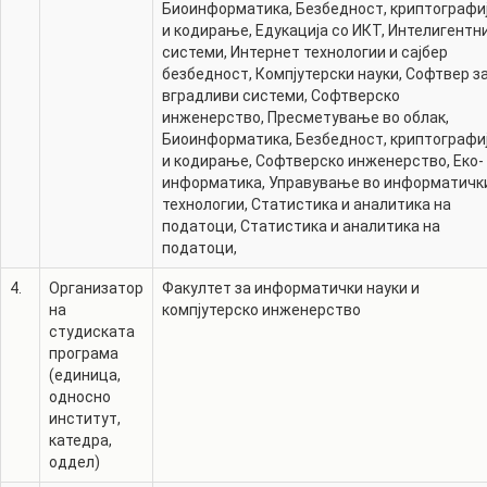
Биоинформатика
,
Безбедност, криптографи
и кодирање
,
Едукација со ИКТ
,
Интелигентн
системи
,
Интернет технологии и сајбер
безбедност
,
Компјутерски науки
,
Софтвер з
вградливи системи
,
Софтверско
инженерство
,
Пресметување во облак
,
Биоинформатика
,
Безбедност, криптографи
и кодирање
,
Софтверско инженерство
,
Еко-
информатика
,
Управување во информатичк
технологии
,
Статистика и аналитика на
податоци
,
Статистика и аналитика на
податоци
,
4.
Организатор
Факултет за информатички науки и
на
компјутерско инженерство
студиската
програма
(единица,
односно
институт,
катедра,
оддел)