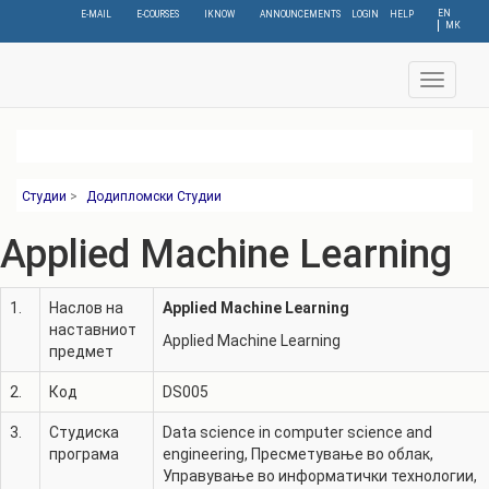
Skip
EN
E-MAIL
E-COURSES
IKNOW
ANNOUNCEMENTS
LOGIN
HELP
МК
to
main
content
Toggle
navigat
Студии
>
Додипломски Студии
Applied Machine Learning
1.
Наслов на
Applied Machine Learning
наставниот
Applied Machine Learning
предмет
2.
Код
DS005
3.
Студиска
Data science in computer science and
програма
engineering
,
Пресметување во облак
,
Управување во информатички технологии
,