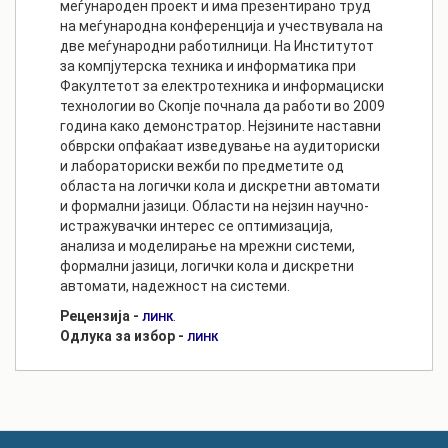
меѓународен проект и има презентирано труд
на меѓународна конференција и учествувала на
две меѓународни работилници. На Институтот
за компјутерска техника и информатика при
Факултетот за електротехника и информациски
технологии во Скопје почнала да работи во 2009
година како демонстратор. Нејзините наставни
обврски опфаќаат изведување на аудиториски
и лабораториски вежби по предметите од
областа на логички кола и дискретни автомати
и формални јазици. Области на нејзин научно-
истражувачки интерес се оптимизација,
анализа и моделирање на мрежни системи,
формални јазици, логички кола и дискретни
автомати, надежност на системи.
Рецензија -
.
ЛИНК
Одлука за избор -
ЛИНК