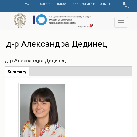
Skip
EN
E-MAIL
E-COURSES
IKNOW
ANNOUNCEMENTS
LOGIN
HELP
МК
to
main
content
Toggle
navigat
д-р Александра Дединец
д-р Александра Дединец
Табови
Summary
(active
tab)