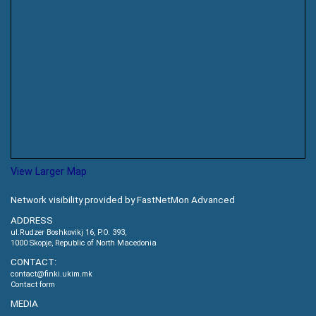
View Larger Map
Network visibility provided by FastNetMon Advanced
ADDRESS
ul.Rudzer Boshkovikj 16, P.O. 393,
1000 Skopje, Republic of North Macedonia
CONTACT:
contact@finki.ukim.mk
Contact form
MEDIA