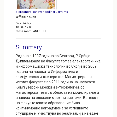
aleksandra.kanevche@finki.ukim.mk
Office hours
Day: Friday
10:00 - 12:00
Class room: ANEKS FEIT
Summary
Родена е 1987 година во Белград, Р Србија.
Дипломирала на Факултетот за електротехника
и информациски технологии во Скопје во 2009
година на насоката Информатика и
компјутерско инженерство. Магистрирала на
истиот факултет во 2011 година на насоката
Компјутерски мрежи и е-технологии, со
магистерска теза од областа на моделирање и
анализа на сложени мрежни системи. Во текот
на факултетското образование била
континуирано наградувана за успешното
студирање. Учествува во реализација на еден